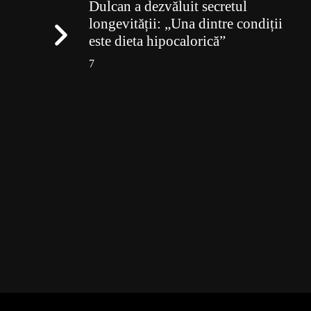
Dulcan a dezvăluit secretul
longevității: „Una dintre condiții
este dieta hipocalorică”
7