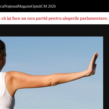
cal
Național
Magazin
Opinii
CM 2026
 că își face un nou partid pentru alegerile parlamentare