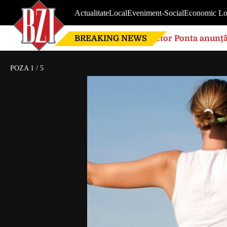
Actualitate
Local
Eveniment-Social
Economic Lo
BREAKING NEWS
Victor Ponta anunță
globalistă”
POZA
1
/
5