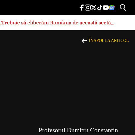
: „Trebuie să eliberăm România de această sectă
ÎNAPOI LA ARTICOL
Profesorul Dumitru Constantin