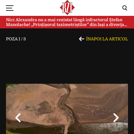
Nici Alexandra nu a mai rezistat lângă infractorul Ștefan
Manolache! „Prințișorul taximetriștilor” din Iași a divorţat
după doi ani de căsnicie
POZA
1
/
3
ÎNAPOI LA ARTICOL