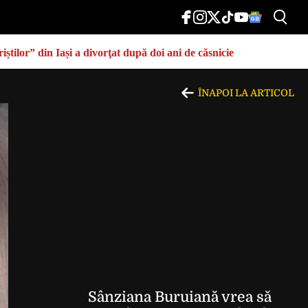
știlor” din Iași a divorţat după doi ani de căsnicie
ÎNAPOI LA ARTICOL
Sânziana Buruiană vrea să