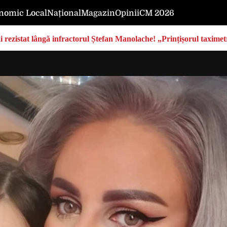
nomic Local
Național
Magazin
Opinii
CM 2026
rezistat lângă infractorul Ștefan Manolache! „Prințișorul taximetri