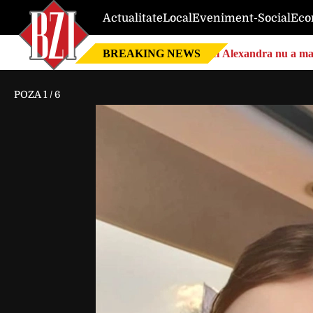
Actualitate
Local
Eveniment-Social
Eco
BREAKING NEWS
Nici Alexandra nu a mai 
POZA
1
/
6