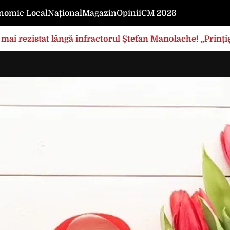
nomic Local
Național
Magazin
Opinii
CM 2026
mai rezistat lângă infractorul Ștefan Manolache! „Prințișo