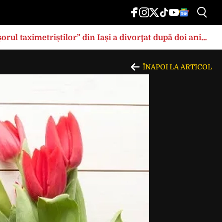
rul taximetriștilor” din Iași a divorţat după doi ani
ÎNAPOI LA ARTICOL