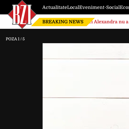
Actualitate
Local
Eveniment-Social
Eco
BREAKING NEWS
Nici Alexandra nu a 
de căsnicie
POZA
1
/
5