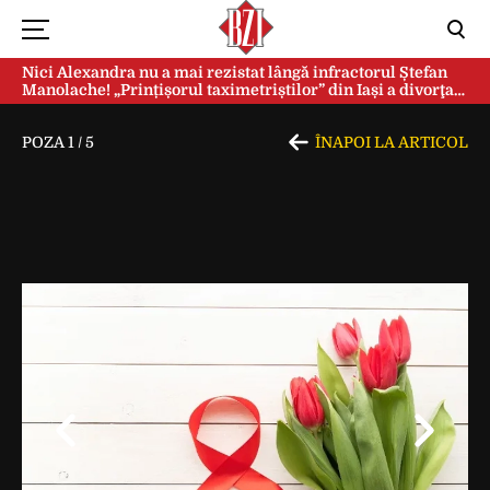
Nici Alexandra nu a mai rezistat lângă infractorul Ștefan
Manolache! „Prințișorul taximetriștilor” din Iași a divorţat
după doi ani de căsnicie
POZA
1
/
5
ÎNAPOI LA ARTICOL