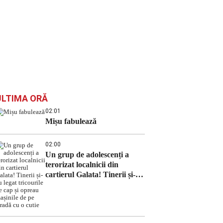
ULTIMA ORĂ
02:01
Mișu fabulează
02:00
Un grup de adolescenți a
terorizat localnicii din
cartierul Galata! Tinerii și-au
legat tricourile pe cap și
opreau mașinile de pe stradă
cu o cutie