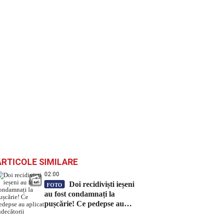
ARTICOLE SIMILARE
02:00
Doi recidiviști ieșeni
FOTO
au fost condamnați la
pușcărie! Ce pedepse au
aplicat judecătorii