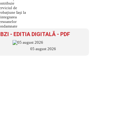
Serviciul de Probațiune Iași
la reintegrarea persoanelor
condamnate
BZI - EDITIA DIGITALĂ - PDF
05 august 2026