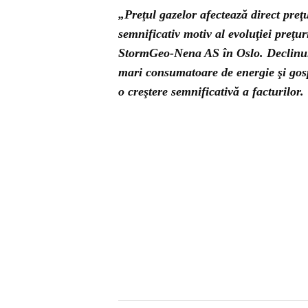
„Preţul gazelor afectează direct preţ
semnificativ motiv al evoluţiei preţur
StormGeo-Nena AS în Oslo. Declinul p
mari consumatoare de energie şi gos
o creştere semnificativă a facturilor.