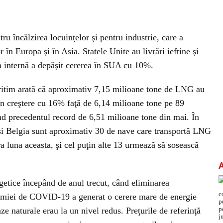
ru încălzirea locuinţelor şi pentru industrie, care a
 în Europa şi în Asia. Statele Unite au livrări ieftine şi
a internă a depăşit cererea în SUA cu 10%.
aritim arată că aproximativ 7,15 milioane tone de LNG au
 în creştere cu 16% faţă de 6,14 milioane tone pe 89
d precedentul record de 6,51 milioane tone din mai. În
şi Belgia sunt aproximativ 30 de nave care transportă LNG
ra luna aceasta, şi cel puţin alte 13 urmează să sosească
getice începând de anul trecut, când eliminarea
demiei de COVID-19 a generat o cerere mare de energie
e naturale erau la un nivel redus. Preţurile de referinţă