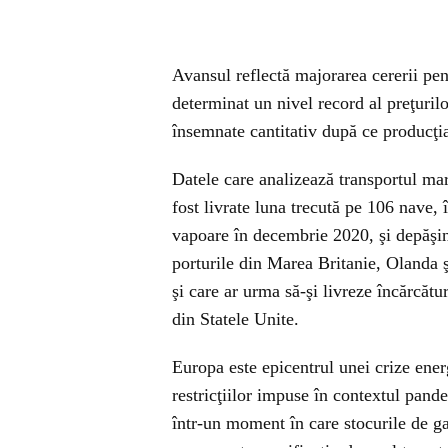
Avansul reflectă majorarea cererii pent
determinat un nivel record al preţurilor
însemnate cantitativ după ce producţi
Datele care analizează transportul m
fost livrate luna trecută pe 106 nave,
vapoare în decembrie 2020, şi depăşin
porturile din Marea Britanie, Olanda 
şi care ar urma să-şi livreze încărcătu
din Statele Unite.
Europa este epicentrul unei crize ener
restricţiilor impuse în contextul pan
într-un moment în care stocurile de gaz