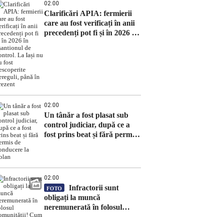
02:00
Clarificări APIA: fermierii
care au fost verificați în anii
precedenți pot fi și în 2026 în
eșantionul de control. La Iași
nu au fost descoperite
nereguli, până în prezent
02:00
Un tânăr a fost plasat sub
control judiciar, după ce a
fost prins beat și fără permis
de conducere la volan
02:00
Infractorii sunt
FOTO
obligați la muncă
neremunerată în folosul
comunității! Cum contribuie