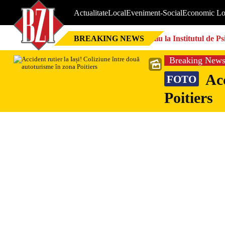
Actualitate
Local
Eveniment-Social
Economic Lo
BREAKING NEWS
Doliu la Institutul de P
Breaking New
Acc
FOTO
Poitiers