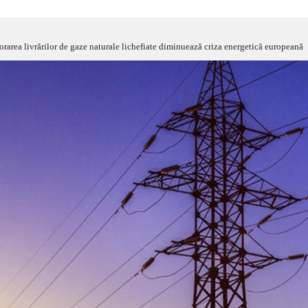
orarea livrărilor de gaze naturale lichefiate diminuează criza energetică europeană