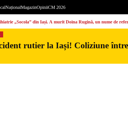
cal
Național
Magazin
Opinii
CM 2026
sihiatrie „Socola” din Iași. A murit Doina Rugină, un nume de refer
s
ident rutier la Iași! Coliziune înt