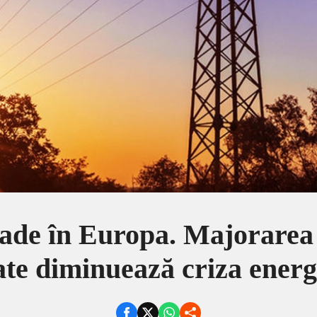
cade în Europa. Majorarea 
iate diminuează criza ener