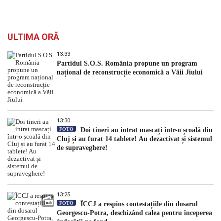
ULTIMA ORĂ
13:33
Partidul S.O.S. România propune un program
național de reconstrucție economică a Văii Jiului
13:30
FOTO
Doi tineri au intrat mascați într-o școală din
Cluj și au furat 14 tablete! Au dezactivat și sistemul
de supraveghere!
13:25
FOTO
ÎCCJ a respins contestațiile din dosarul
Georgescu-Potra, deschizând calea pentru începerea