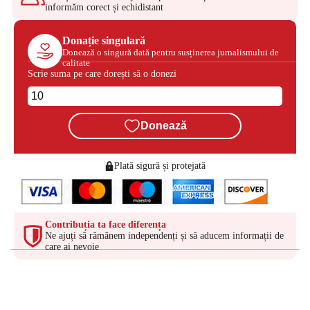
informăm corect și echidistant
Donație singulară
Donează o singură dată pentru susținerea jurnalismului de
calitate
Scrie suma pe care dorești să o donezi
Donează
Plată sigură și protejată
Contribuția ta face diferența
Ne ajuți să rămânem independenți și să aducem informații de
care ai nevoie