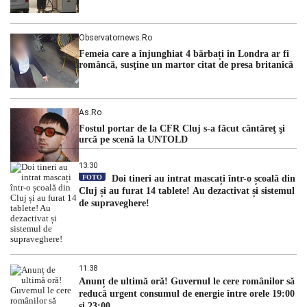
Observatornews.ro
Femeia care a înjunghiat 4 bărbați în Londra ar fi
româncă, susţine un martor citat de presa britanică
As.ro
Fostul portar de la CFR Cluj s-a făcut cântăreţ şi
urcă pe scenă la UNTOLD
13:30
FOTO
Doi tineri au intrat mascați într-o școală din
Cluj și au furat 14 tablete! Au dezactivat și sistemul
de supraveghere!
11:38
Anunț de ultimă oră! Guvernul le cere românilor să
reducă urgent consumul de energie între orele 19:00
și 23:00