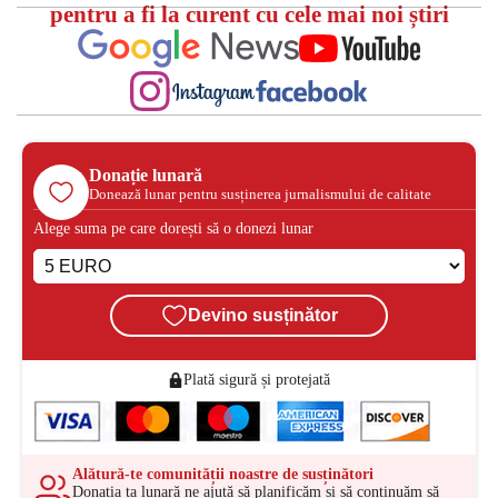
pentru a fi la curent cu cele mai noi știri
Donație lunară
Donează lunar pentru susținerea jurnalismului de calitate
Alege suma pe care dorești să o donezi lunar
Devino susținător
Plată sigură și protejată
Alătură-te comunității noastre de susținători
Donația ta lunară ne ajută să planificăm și să continuăm să