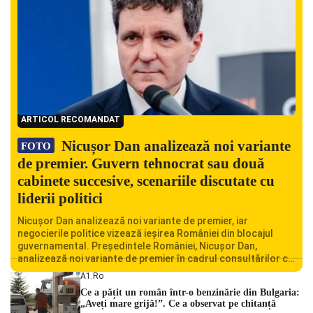
ARTICOL RECOMANDAT
Nicușor Dan analizează noi variante
FOTO
de premier. Guvern tehnocrat sau două
cabinete succesive, scenariile discutate cu
liderii politici
Nicușor Dan analizează noi variante de premier, iar
negocierile politice vizează ieșirea României din blocajul
guvernamental. Președintele României, Nicușor Dan,
analizează noi variante de premier în cadrul consultărilor cu
liderii politici. Ciprian Ciucu vorbește despre scenariul unui
A1.ro
guvern tehnocrat și despre posibilitatea a două cabinete
Ce a pățit un român într-o benzinărie din Bulgaria:
succesive. Nicușor Dan analizează noi variante de premier
„Aveți mare grijă!”. Ce a observat pe chitanță
România traversează […]