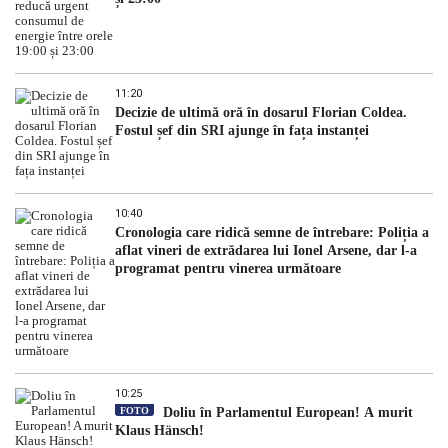
11:20
Decizie de ultimă oră în dosarul Florian Coldea.
Fostul șef din SRI ajunge în fața instanței
10:40
Cronologia care ridică semne de întrebare: Poliția a
aflat vineri de extrădarea lui Ionel Arsene, dar l-a
programat pentru vinerea următoare
10:25
FOTO
Doliu în Parlamentul European! A murit
Klaus Hänsch!