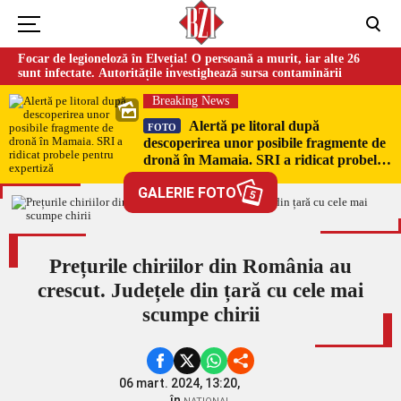
Focar de legioneloză în Elveția! O persoană a murit, iar alte 26
sunt infectate. Autoritățile investighează sursa contaminării
Breaking News
Alertă pe litoral după
FOTO
descoperirea unor posibile fragmente de
dronă în Mamaia. SRI a ridicat probele
pentru expertiză
GALERIE FOTO
5
Prețurile chiriilor din România au
crescut. Județele din țară cu cele mai
scumpe chirii
06 mart. 2024, 13:20,
în