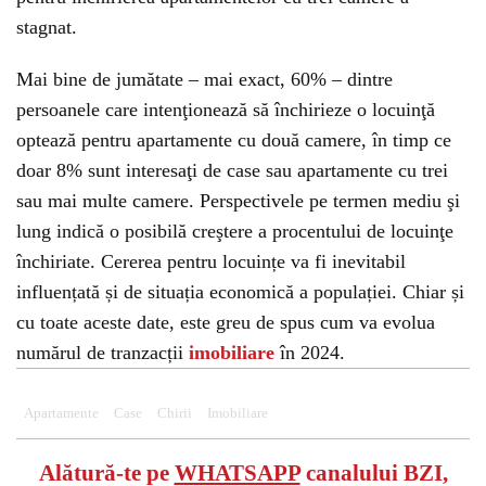
stagnat.
Mai bine de jumătate – mai exact, 60% – dintre
persoanele care intenţionează să închirieze o locuinţă
optează pentru apartamente cu două camere, în timp ce
doar 8% sunt interesaţi de case sau apartamente cu trei
sau mai multe camere. Perspectivele pe termen mediu şi
lung indică o posibilă creştere a procentului de locuinţe
închiriate. Cererea pentru locuințe va fi inevitabil
influențată și de situația economică a populației. Chiar și
cu toate aceste date, este greu de spus cum va evolua
numărul de tranzacții
imobiliare
în 2024.
Apartamente
Case
Chirii
Imobiliare
Alătură-te pe
WHATSAPP
canalului BZI,