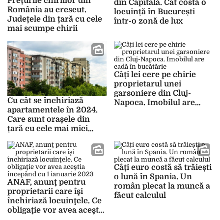
Prețurile chiriilor din
din Capitală. Cât costă o
România au crescut.
locuință în București
Județele din țară cu cele
într-o zonă de lux
mai scumpe chirii
Câți lei cere pe chirie
proprietarul unei
garsoniere din Cluj-
Cu cât se închiriază
Napoca. Imobilul are
apartamentele în 2024.
cadă în bucătărie
Care sunt orașele din
țară cu cele mai mici
chirii
Câți euro costă să trăiești
o lună în Spania. Un
ANAF, anunţ pentru
român plecat la muncă a
proprietarii care îşi
făcut calculul
închiriază locuinţele. Ce
obligaţie vor avea aceştia
începând cu 1 ianuarie