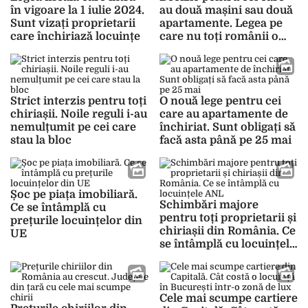
în vigoare la 1 iulie 2024.
au două mașini sau două
Sunt vizați proprietarii
apartamente. Legea pe
care închiriază locuințe
care nu toți românii o
știu
Strict interzis pentru toți
O nouă lege pentru cei
chiriașii. Noile reguli i-au
care au apartamente de
nemulțumit pe cei care
închiriat. Sunt obligați să
stau la bloc
facă asta până pe 25 mai
Șoc pe piața imobiliară.
Schimbări majore
Ce se întâmplă cu
pentru toți proprietarii și
prețurile locuințelor din
chiriașii din România. Ce
UE
se întâmplă cu locuințele
ANL
Cele mai scumpe cartiere