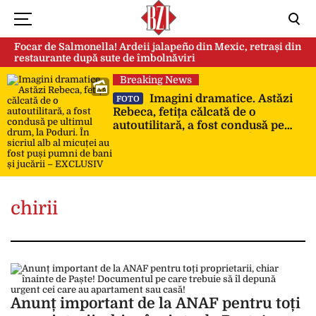
Focar de Salmonella! Ardeii jalapeño din Mexic, retrași din
restaurante după sute de îmbolnăviri
Breaking News
Imagini dramatice. Astăzi
FOTO
Rebeca, fetița călcată de o
autoutilitară, a fost condusă pe
ultimul drum, la Poduri. În sicriul
alb al micuței au fost puși pumni
de bani și jucării – EXCLUSIV
chirii
Anunț important de la ANAF pentru toți