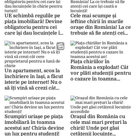
UE schimbă regulile pe
Cele mai scumpe și
piața imobiliară! Devine
ieftine chirii în marile
obligatoriu pentru cei
orașe din România! La ce
care își dau locuințele în
trebuie să fie atenți cei
chirie pentru turiști!
care își caută o locuință!
Piața chiriilor în
România a explodat! Cât
Un apartament, scos la
vor plăti studenții pentru
închiriere în Iași, a făcut
o cazare în toamna
isterie pe internet! Nu o
acestui an!
să îți vină să crezi cât
cere proprietarul pentru
o lună de chirie
Scumpiri uriașe pe piața
Orașul din România cu
imobiliară în toamna
cele mai mari prețuri la
acestui an! Chiria devine
chirii! Unde pot găsi
un lux pentru studenți!
cetățenii locuințe