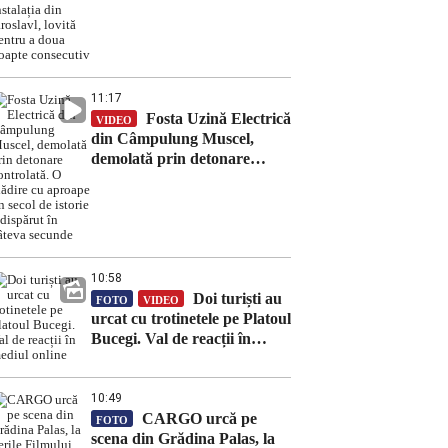
Iaroslavl, lovită pentru a
doua noapte consecutiv
11:17
Fosta Uzină Electrică
VIDEO
din Câmpulung Muscel,
demolată prin detonare
controlată. O clădire cu
aproape un secol de istorie a
dispărut în câteva secunde
10:58
Doi turiști au
FOTO
VIDEO
urcat cu trotinetele pe Platoul
Bucegi. Val de reacții în
mediul online
10:49
CARGO urcă pe
FOTO
scena din Grădina Palas, la