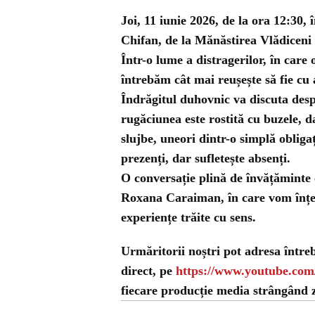
Joi, 11 iunie 2026, de la ora 12:30,
Chifan, de la Mănăstirea Vlădiceni 
Într-o lume a distragerilor, în care
întrebăm cât mai reușește să fie cu 
Îndrăgitul duhovnic va discuta desp
rugăciunea este rostită cu buzele, 
slujbe, uneori dintr-o simplă obligaț
prezenți, dar sufletește absenți.
O conversație plină de învățăminte 
Roxana Caraiman, în care vom înțel
experiențe trăite cu sens.
Urmăritorii noștri pot adresa între
direct, pe
https://www.youtube.co
fiecare producție media strângând ze