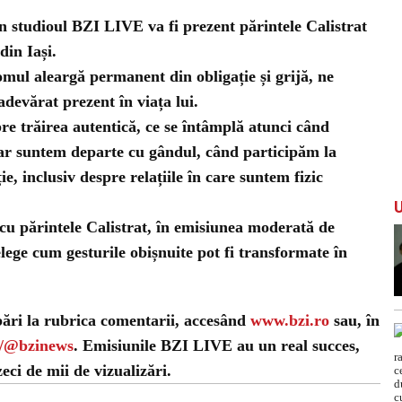
 în studioul BZI LIVE va fi prezent părintele Calistrat
din Iași.
 omul aleargă permanent din obligație și grijă, ne
adevărat prezent în viața lui.
re trăirea autentică, ce se întâmplă atunci când
dar suntem departe cu gândul, când participăm la
ie, inclusiv despre relațiile în care suntem fizic
cu părintele Calistrat, în emisiunea moderată de
ege cum gesturile obișnuite pot fi transformate în
bări la rubrica comentarii, accesând
www.bzi.ro
sau, în
m/@bzinews
. Emisiunile BZI LIVE au un real succes,
ci de mii de vizualizări.