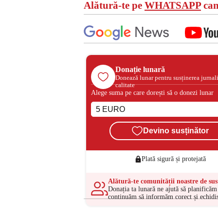
Alătură-te pe
WHATSAPP
can
Donație lunară
Donează lunar pentru susținerea jurnal
calitate
Alege suma pe care dorești să o donezi lunar
Devino susținător
Plată sigură și protejată
Alătură-te comunității noastre de sus
Donația ta lunară ne ajută să planificăm 
continuăm să informăm corect și echidis