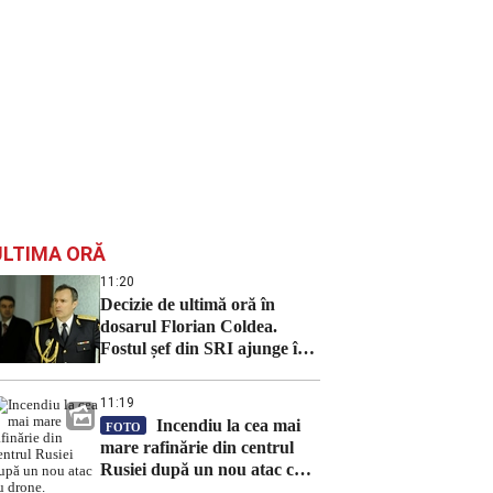
ULTIMA ORĂ
11:20
Decizie de ultimă oră în
dosarul Florian Coldea.
Fostul șef din SRI ajunge în
fața instanței
11:19
Incendiu la cea mai
FOTO
mare rafinărie din centrul
Rusiei după un nou atac cu
drone. Instalația din