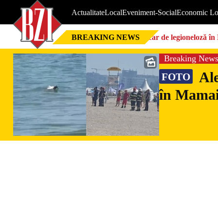
Actualitate
Local
Eveniment-Social
Economic Lo
BREAKING NEWS
Focar de legioneloză în 
Breaking New
Ale
FOTO
în Mamaia