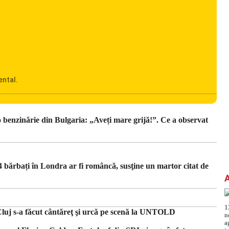
ental.
adrul
Ciucu
o benzinărie din Bulgaria: „Aveți mare grijă!”. Ce a observat
uă
zează
rsează
4 bărbați în Londra ar fi româncă, susţine un martor citat de
luj s-a făcut cântăreţ şi urcă pe scenă la UNTOLD