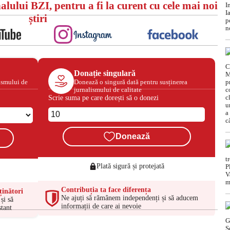
alului BZI, pentru a fi la curent cu cele mai noi
știri
Donație singulară
ismului de
Donează o singură dată pentru susținerea
jurnalismului de calitate
Scrie suma pe care dorești să o donezi
Donează
Plată sigură și protejată
Contribuția ta face diferența
ținători
Ne ajuți să rămânem independenți și să aducem
și să
informații de care ai nevoie
tant