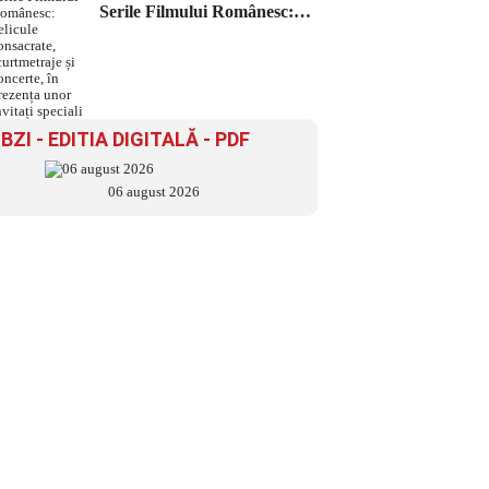
Serile Filmului Românesc:
pelicule consacrate,
scurtmetraje și concerte, în
prezența unor invitați speciali
BZI - EDITIA DIGITALĂ - PDF
06 august 2026