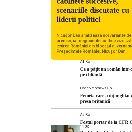
cabinete succesive,
scenariile discutate cu
liderii politici
Nicușor Dan analizează noi variante de
premier, iar negocierile politice vizează
ieșirea României din blocajul guvernam
Președintele României, Nicușor Dan,
analizează noi variante de premier în c
consultărilor cu liderii politici. Ciprian 
A1.ro
vorbește despre scenariul unui guvern
Ce a pățit un român într-
tehnocrat și despre posibilitatea a do
pe chitanță
cabinete succesive. Nicușor Dan anali
noi variante de premier România trave
[…]
Observatornews.ro
Femeia care a înjunghiat 
presa britanică
As.ro
Fostul portar de la CFR C
11:20