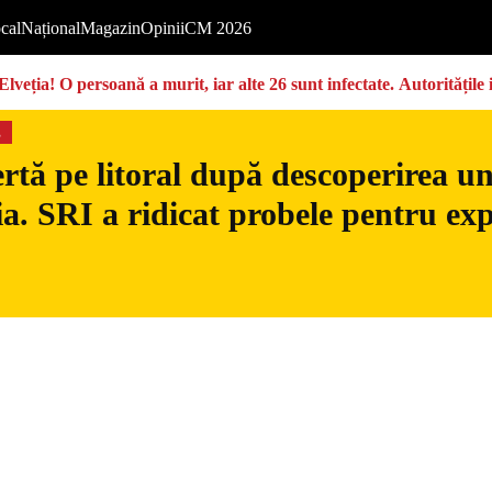
cal
Național
Magazin
Opinii
CM 2026
Elveția! O persoană a murit, iar alte 26 sunt infectate. Autoritățil
s
rtă pe litoral după descoperirea u
. SRI a ridicat probele pentru exp