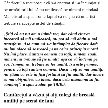
Cântărețul a recunoscut că s-a enervat și i-a încurajat și
pe urmăritorii lui să nu umilească pe nimeni niciodată.
Manelistul a spus ironic faptul că nu știa că un artist
trebuie să accepte astfel de situații.
„Știți că eu nu am o inimă rea, dar când cineva
încearcă să mă umilească, nu pot să mă abțin și mă
transform. Așa cum mi s-a întâmplat de fiecare dată,
nu îmi place să se treacă peste orice principiu moral.
Nu îmi place. Suntem oameni cu toții, suntem egali,
nimeni nu trebuie să fie umilit, așa că vă îndemn pe
voi. Nimeni nu trebuie să fie umilit. Nu este frumos,
pentru că toți suntem oameni. Dacă vreți să mă umiliți,
nu știam că este în fișa fostului să fiu umilit, dar încerc
să mă obișnuiesc cu ideea, dacă asta înseamnă să fiu
cântăreț”, a spus Jador, pe TikTok.
Cântărețul a văzut și alți colegi de breaslă
umiliți pe scenă de fani