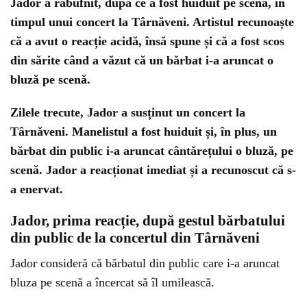
Jador a răbufnit, după ce a fost huiduit pe scenă, în
timpul unui concert la Târnăveni. Artistul recunoaște
că a avut o reacție acidă, însă spune și că a fost scos
din sărite când a văzut că un bărbat i-a aruncat o
bluză pe scenă.
Zilele trecute, Jador a susținut un concert la
Târnăveni. Manelistul a fost huiduit și, în plus, un
bărbat din public i-a aruncat cântărețului o bluză, pe
scenă. Jador a reacționat imediat și a recunoscut că s-
a enervat.
Jador, prima reacție, după gestul bărbatului
din public de la concertul din Târnăveni
Jador consideră că bărbatul din public care i-a aruncat
bluza pe scenă a încercat să îl umilească.