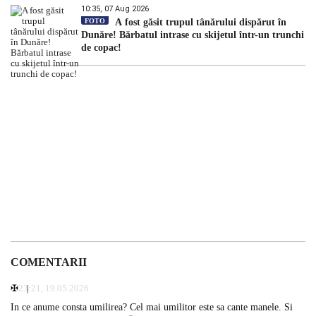
10:35, 07 Aug 2026
FOTO
A fost găsit trupul tânărului dispărut în
Dunăre! Bărbatul intrase cu skijetul într-un trunchi
de copac!
COMENTARII
✠
23:21, 19.05.2026
In ce anume consta umilirea? Cel mai umilitor este sa cante manele. Si