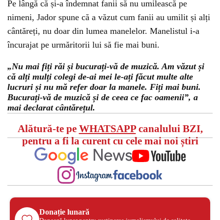
Pe lângă că și-a îndemnat fanii să nu umilească pe
nimeni, Jador spune că a văzut cum fanii au umilit și alți
cântăreți, nu doar din lumea manelelor. Manelistul i-a
încurajat pe urmăritorii lui să fie mai buni.
„Nu mai fiți răi și bucurați-vă de muzică. Am văzut și
că alți mulți colegi de-ai mei le-ați făcut multe alte
lucruri și nu mă refer doar la manele. Fiți mai buni.
Bucurați-vă de muzică și de ceea ce fac oamenii”, a
mai declarat cântărețul.
Alătură-te pe
WHATSAPP
canalului BZI,
pentru a fi la curent cu cele mai noi știri
Donație lunară