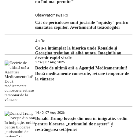
nu îmi mai permite”
Observatornews.ro
Cât de periculoase sunt jucăriile "squishy" pentru
sănătatea copiilor. Avertismentul toxicologilor
As.ro
Ce s-a întâmplat la biserica unde Ronaldo şi
Georgina trebuiau să aibă nunta. Imaginile au
devenit rapid virale
17:40, 07 Aug 2026
Decizie de ultimă oră a Agenției Medicamentului!
Două medicamente cunoscute, retrase temporar de
la vânzare
14:40, 07 Aug 2026
Donald Trump lovește din nou în imigrație: ordin
pentru blocarea „turismului de naștere” și
restrângerea cetățeniei