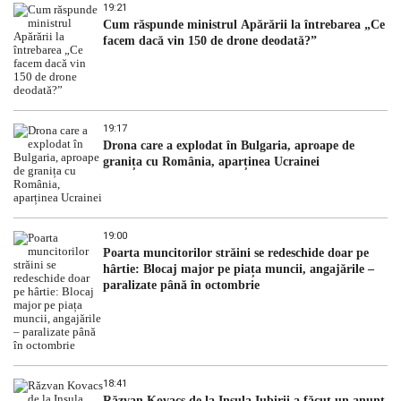
19:21
Cum răspunde ministrul Apărării la întrebarea „Ce
facem dacă vin 150 de drone deodată?”
19:17
Drona care a explodat în Bulgaria, aproape de
granița cu România, aparținea Ucrainei
19:00
Poarta muncitorilor străini se redeschide doar pe
hârtie: Blocaj major pe piața muncii, angajările –
paralizate până în octombrie
18:41
Răzvan Kovacs de la Insula Iubirii a făcut un anunț