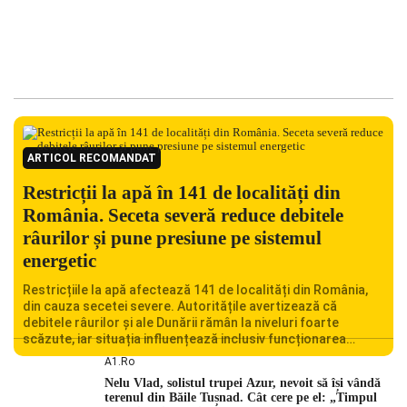
ARTICOL RECOMANDAT
Restricții la apă în 141 de localități din
România. Seceta severă reduce debitele
râurilor și pune presiune pe sistemul
energetic
Restricțiile la apă afectează 141 de localități din România,
din cauza secetei severe. Autoritățile avertizează că
debitele râurilor și ale Dunării rămân la niveluri foarte
scăzute, iar situația influențează inclusiv funcționarea
Centralei Nucleare de la Cernavodă. România se confruntă
A1.ro
cu una dintre cele mai dificile perioade din punct de vedere
Nelu Vlad, solistul trupei Azur, nevoit să își vândă
hidrologic din ultimii ani. Lipsa […]
terenul din Băile Tușnad. Cât cere pe el: „Timpul