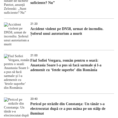
suficiente? Nu”
21:20
Accident violent pe DN58, urmat de incendiu.
Șoferul unui autoturism a murit
21:00
Fiul Sofiei Vergara, român pentru o seară:
Anastasia Soare l-a pus să facă sarmale și l-a
ademenit cu ‘fetele superbe’ din România
20:40
Pericol pe străzile din Constanţa: Un tânăr s-a
electrocutat după ce a pus mâna pe un stâlp de
iluminat