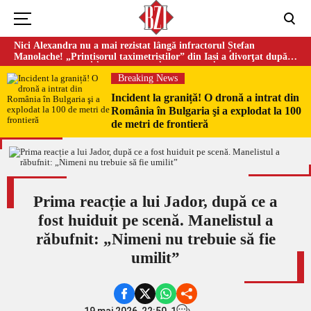
Nici Alexandra nu a mai rezistat lângă infractorul Ștefan
Manolache! „Prințișorul taximetriștilor” din Iași a divorţat după
doi ani de căsnicie
Breaking News
Incident la graniță! O dronă a intrat din
România în Bulgaria şi a explodat la 100
de metri de frontieră
Prima reacție a lui Jador, după ce a
fost huiduit pe scenă. Manelistul a
răbufnit: „Nimeni nu trebuie să fie
umilit”