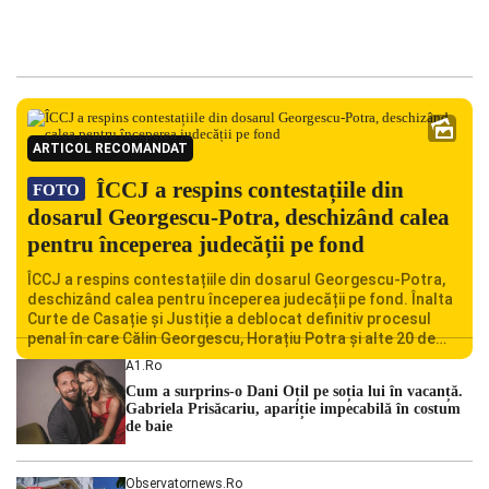
ARTICOL RECOMANDAT
ÎCCJ a respins contestațiile din
FOTO
dosarul Georgescu-Potra, deschizând calea
pentru începerea judecății pe fond
ÎCCJ a respins contestațiile din dosarul Georgescu-Potra,
deschizând calea pentru începerea judecății pe fond. Înalta
Curte de Casație și Justiție a deblocat definitiv procesul
penal în care Călin Georgescu, Horațiu Potra și alte 20 de
persoane sunt acuzați de acțiuni îndreptate împotriva
A1.ro
ordinii constituționale. În ședința din camera preliminară,
Cum a surprins-o Dani Oțil pe soția lui în vacanță.
judecătorii de la instanța supremă au […]
Gabriela Prisăcariu, apariție impecabilă în costum
de baie
Observatornews.ro