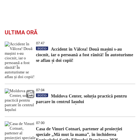
ULTIMA ORĂ
07:47
FOTO
Accident în Vâlcea! Două mașini s-au
ciocnit, iar o persoană a fost rănită! În autoturisme
se aflau și doi copii!
07:04
FOTO
Moldova Center, soluția practică pentru
parcare în centrul Iașului
07:00
Casa de Vinuri Cotnari, partener al proiecției
speciale „Mă mut la mama”, în închiderea