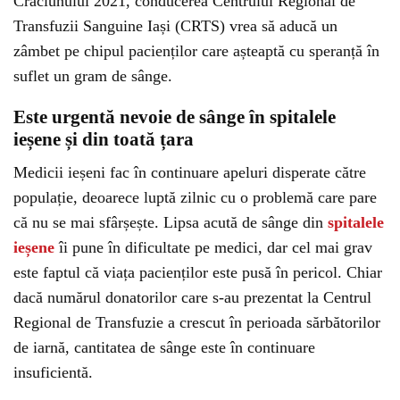
Crăciunului 2021, conducerea Centrului Regional de
Transfuzii Sanguine Iași (CRTS) vrea să aducă un
zâmbet pe chipul pacienților care așteaptă cu speranță în
suflet un gram de sânge.
Este urgentă nevoie de sânge în spitalele
ieșene și din toată țara
Medicii ieșeni fac în continuare apeluri disperate către
populație, deoarece luptă zilnic cu o problemă care pare
că nu se mai sfârșește. Lipsa acută de sânge din
spitalele
ieșene
îi pune în dificultate pe medici, dar cel mai grav
este faptul că viața pacienților este pusă în pericol. Chiar
dacă numărul donatorilor care s-au prezentat la Centrul
Regional de Transfuzie a crescut în perioada sărbătorilor
de iarnă, cantitatea de sânge este în continuare
insuficientă.