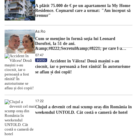
A plătit 75.000 de € pe un apartament la My Home
Residence. Coşmarul care a urmat: "Am început să
tremur"
As.ro
Cum se menţine în formă soţia lui Leonard
Doroftei, la 51 de ani.
&amp;#8222;Secretul&amp;#8221; pe care l-a
dezvăluit
07:47
FOTO
Accident în Vâlcea! Două mașini s-au
ciocnit, iar o persoană a fost rănită! În autoturisme
se aflau și doi copii!
17:22
Clujul a devenit cel mai scump oraș din România în
weekendul UNTOLD. Cât costă o cameră de hotel