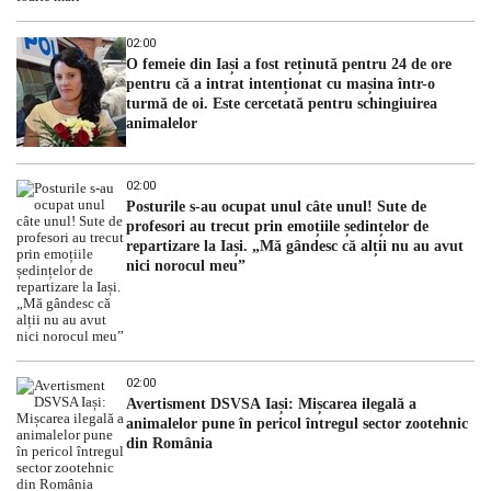
02:00
O femeie din Iași a fost reținută pentru 24 de ore
pentru că a intrat intenționat cu mașina într-o
turmă de oi. Este cercetată pentru schingiuirea
animalelor
02:00
Posturile s-au ocupat unul câte unul! Sute de
profesori au trecut prin emoțiile ședințelor de
repartizare la Iași. „Mă gândesc că alții nu au avut
nici norocul meu”
02:00
Avertisment DSVSA Iași: Mișcarea ilegală a
animalelor pune în pericol întregul sector zootehnic
din România