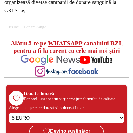
organizează diverse campanii de donare sanguină la
CRTS Iași.
Crts Iasi
Donare Sange
Alătură-te pe
WHATSAPP
canalului BZI,
pentru a fi la curent cu cele mai noi știri
Donație lunară
Donează lunar pentru susținerea jurnalismului de calitate
Alege suma pe care dorești să o donezi lunar
Devino susținător