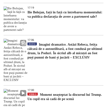
17:19
Ilie Bolojan, față în față cu întrebarea momentului:
va publica declarația de avere a partenerei sale?
17:06
FOTO
Imagini dramatice. Astăzi Rebeca, fetița
călcată de o autoutilitară, a fost condusă pe ultimul
drum, la Poduri. În sicriul alb al micuței au fost
puși pumni de bani și jucării – EXCLUSIV
17:00
VIDEO
Moment neașteptat la discursul lui Trump.
Un copil era să cadă de pe scenă