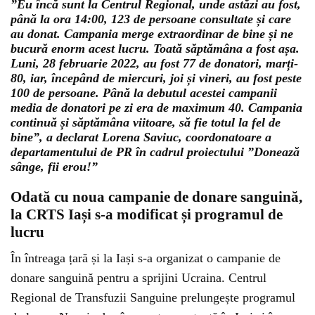
”Eu încă sunt la Centrul Regional, unde astăzi au fost,
până la ora 14:00, 123 de persoane consultate și care
au donat. Campania merge extraordinar de bine și ne
bucură enorm acest lucru. Toată săptămâna a fost așa.
Luni, 28 februarie 2022, au fost 77 de donatori, marți-
80, iar, începând de miercuri, joi și vineri, au fost peste
100 de persoane. Până la debutul acestei campanii
media de donatori pe zi era de maximum 40. Campania
continuă și săptămâna viitoare, să fie totul la fel de
bine”, a declarat Lorena Saviuc, coordonatoare a
departamentului de PR în cadrul proiectului ”Donează
sânge, fii erou!”
Odată cu noua campanie de donare sanguină,
la CRTS Iași s-a modificat și programul de
lucru
În întreaga țară și la Iași s-a organizat o campanie de
donare sanguină pentru a sprijini Ucraina. Centrul
Regional de Transfuzii Sanguine prelungește programul