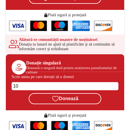
Plată sigură și protejată
Alătură-te comunității noastre de susținători
Donația ta lunară ne ajută să planificăm și să continuăm să
informăm corect și echidistant
Donație singulară
Donează o singură dată pentru susținerea jurnalismului de
calitate
Scrie suma pe care dorești să o donezi
Donează
Plată sigură și protejată