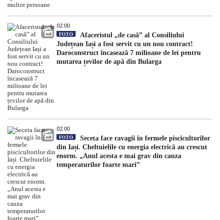
02:00
FOTO
Afaceristul „de casă” al Consiliului
Județean Iași a fost servit cu un nou contract!
Daroconstruct încasează 7 milioane de lei pentru
mutarea țevilor de apă din Bularga
02:00
FOTO
Seceta face ravagii în fermele piscicultorilor
din Iași. Cheltuielile cu energia electrică au crescut
enorm. „Anul acesta e mai grav din cauza
temperaturilor foarte mari”