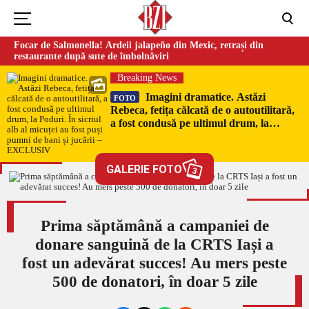
Focar de Salmonella! Ardeii jalapeño din Mexic, retrași din
restaurante după sute de îmbolnăviri
Breaking News
Imagini dramatice. Astăzi
FOTO
Rebeca, fetița călcată de o autoutilitară,
a fost condusă pe ultimul drum, la
Poduri. În sicriul alb al micuței au fost
puși pumni de bani și jucării –
EXCLUSIV
GALERIE FOTO
3
Prima săptămână a campaniei de
donare sanguină de la CRTS Iași a
fost un adevărat succes! Au mers peste
500 de donatori, în doar 5 zile