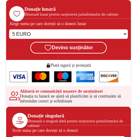
Donație lunară
Donează lunar pentru susținerea jurnalismului de calitate
Alege suma pe care dorești să o donezi lunar
Devino susținător
Plată sigură și protejată
Alătură-te comunității noastre de susținători
Donația ta lunară ne ajută să planificăm și să continuăm să
informăm corect și echidistant
Donație singulară
Donează o singură dată pentru susținerea jurnalismului de
calitate
Scrie suma pe care dorești să o donezi