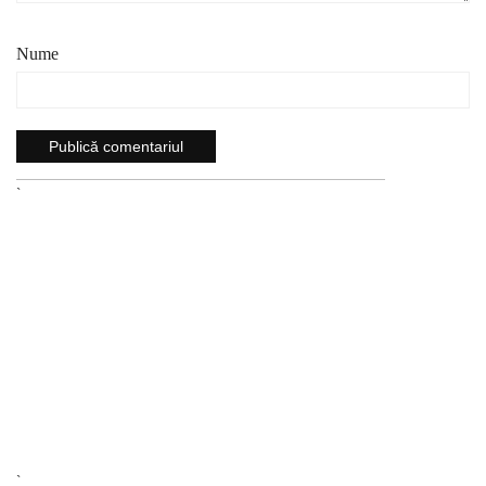
Nume
`
`