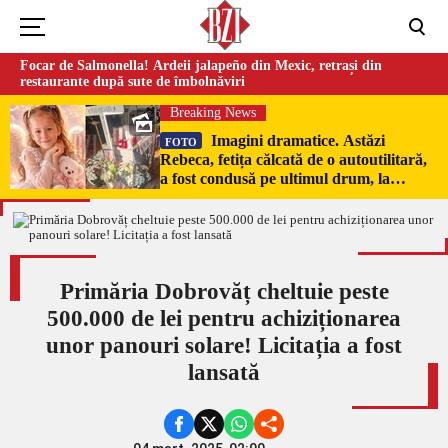
Focar de Salmonella! Ardeii jalapeño din Mexic, retrași din
restaurante după sute de îmbolnăviri
Breaking News
Imagini dramatice. Astăzi
FOTO
Rebeca, fetița călcată de o autoutilitară,
a fost condusă pe ultimul drum, la
Poduri. În sicriul alb al micuței au fost
puși pumni de bani și jucării –
EXCLUSIV
Primăria Dobrovăț cheltuie peste
500.000 de lei pentru achiziționarea
unor panouri solare! Licitația a fost
lansată