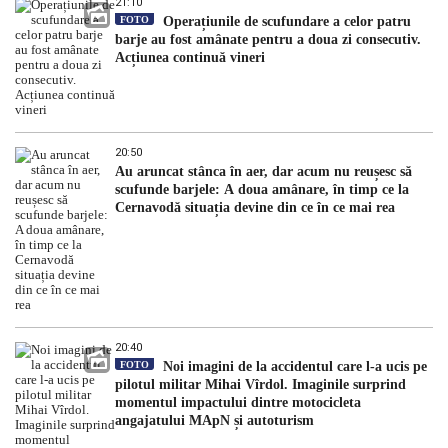
21:10
FOTO
Operațiunile de scufundare a celor patru
barje au fost amânate pentru a doua zi consecutiv.
Acțiunea continuă vineri
20:50
Au aruncat stânca în aer, dar acum nu reușesc să
scufunde barjele: A doua amânare, în timp ce la
Cernavodă situația devine din ce în ce mai rea
20:40
FOTO
Noi imagini de la accidentul care l-a ucis pe
pilotul militar Mihai Vîrdol. Imaginile surprind
momentul impactului dintre motocicleta
angajatului MApN și autoturism