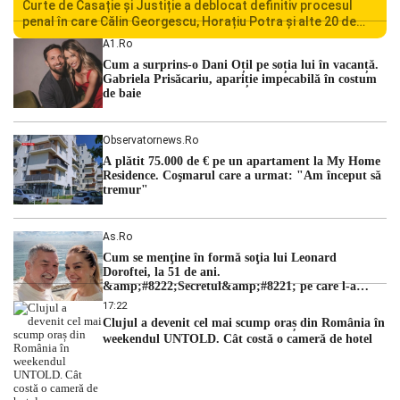
Curte de Casație și Justiție a deblocat definitiv procesul
penal în care Călin Georgescu, Horațiu Potra și alte 20 de
persoane sunt acuzați de acțiuni îndreptate împotriva
A1.ro
ordinii constituționale. În ședința din camera preliminară,
Cum a surprins-o Dani Oțil pe soția lui în vacanță.
judecătorii de la instanța supremă au […]
Gabriela Prisăcariu, apariție impecabilă în costum
de baie
Observatornews.ro
A plătit 75.000 de € pe un apartament la My Home
Residence. Coşmarul care a urmat: "Am început să
tremur"
As.ro
Cum se menţine în formă soţia lui Leonard
Doroftei, la 51 de ani.
&amp;#8222;Secretul&amp;#8221; pe care l-a
dezvăluit
17:22
Clujul a devenit cel mai scump oraș din România în
weekendul UNTOLD. Cât costă o cameră de hotel