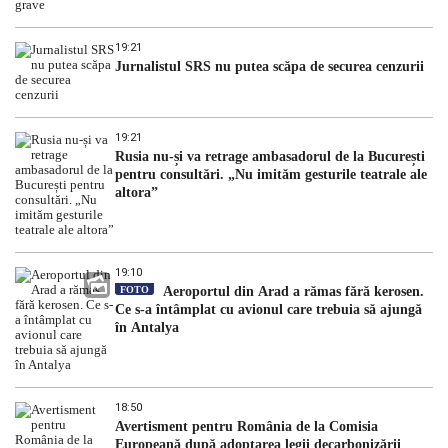
19:21
Jurnalistul SRS nu putea scăpa de securea cenzurii
19:21
Rusia nu-și va retrage ambasadorul de la București
pentru consultări. „Nu imităm gesturile teatrale ale
altora”
19:10
FOTO
Aeroportul din Arad a rămas fără kerosen.
Ce s-a întâmplat cu avionul care trebuia să ajungă
în Antalya
18:50
Avertisment pentru România de la Comisia
Europeană după adoptarea legii decarbonizării