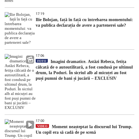
17:19
Ilie Bolojan, față în față cu întrebarea momentului:
va publica declarația de avere a partenerei sale?
17:06
FOTO
Imagini dramatice. Astăzi Rebeca, fetița
călcată de o autoutilitară, a fost condusă pe ultimul
drum, la Poduri. În sicriul alb al micuței au fost
puși pumni de bani și jucării – EXCLUSIV
17:00
VIDEO
Moment neașteptat la discursul lui Trump.
Un copil era să cadă de pe scenă