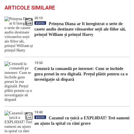
ARTICOLE SIMILARE
20:10
FOTO
Prințesa Diana ar fi înregistrat o serie de
casete audio destinate viitoarelor soții ale fiilor săi,
prințul William și prințul Harry
19:50
Cenzură la comandă pe internet: Cum se închide
gura presei în era digitală. Prețul plătit pentru ca o
investigație să dispară
19:40
FOTO
Cazanul cu țuică a EXPL0DAT! Trei oameni
au ajuns la spital cu răni grave