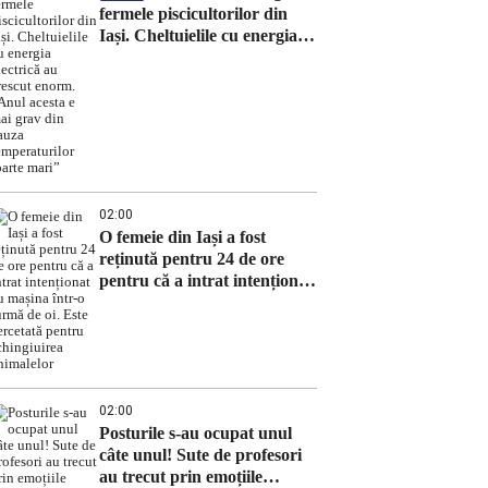
fermele piscicultorilor din
Iași. Cheltuielile cu energia
electrică au crescut enorm.
„Anul acesta e mai grav din
cauza temperaturilor foarte
mari”
02:00
O femeie din Iași a fost
reținută pentru 24 de ore
pentru că a intrat intenționat
cu mașina într-o turmă de oi.
Este cercetată pentru
schingiuirea animalelor
02:00
Posturile s-au ocupat unul
câte unul! Sute de profesori
au trecut prin emoțiile