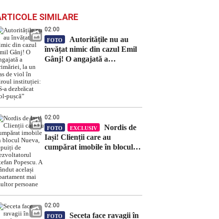
ARTICOLE SIMILARE
02:00
Autoritățile nu au
FOTO
învățat nimic din cazul Emil
Gânj! O angajată a
primăriei, la un pas de viol în
biroul instituției: „S-a
dezbrăcat gol-pușcă”
02:00
Nordis de
FOTO
EXCLUSIV
Iași! Clienții care au
cumpărat imobile în blocul
Nueva, țepuiți de
dezvoltatorul Ștefan Popescu.
A vândut același apartament
mai multor persoane
02:00
Seceta face ravagii în
FOTO