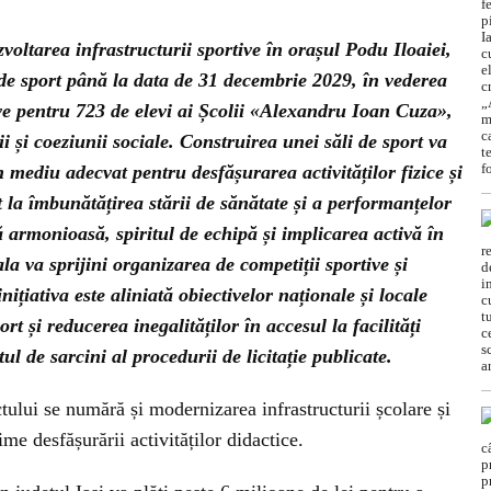
voltarea infrastructurii sportive în orașul Podu Iloaiei,
 de sport până la data de 31 decembrie 2029, în vederea
tive pentru 723 de elevi ai Școlii «Alexandru Ioan Cuza»,
i și coeziunii sociale. Construirea unei săli de sport va
n mediu adecvat pentru desfășurarea activităților fizice și
t la îmbunătățirea stării de sănătate și a performanțelor
ă armonioasă, spiritul de echipă și implicarea activă în
ala va sprijini organizarea de competiții sportive și
țiativa este aliniată obiectivelor naționale și locale
t și reducerea inegalităților în accesul la facilități
ul de sarcini al procedurii de licitație publicate.
ctului se numără și modernizarea infrastructurii școlare și
ime desfășurării activităților didactice.