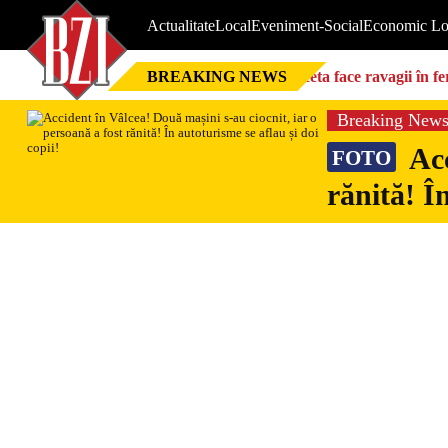
Actualitate
Local
Eveniment-Social
Economic Lo
BREAKING NEWS
Seceta face ravagii în f
foarte mari”
Breaking New
Acc
FOTO
rănită! Î