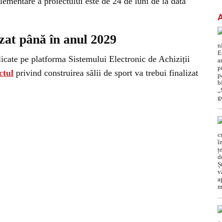
ementare a proiectului este de 24 de luni de la data
izat până în anul 2029
icate pe platforma Sistemului Electronic de Achiziții
ctul
privind construirea sălii de sport va trebui finalizat