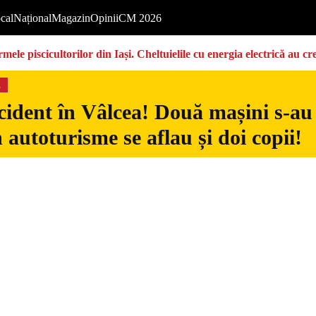
cal
Național
Magazin
Opinii
CM 2026
ermele piscicultorilor din Iași. Cheltuielile cu energia electrică a
s
ident în Vâlcea! Două mașini s-au c
n autoturisme se aflau și doi copii!