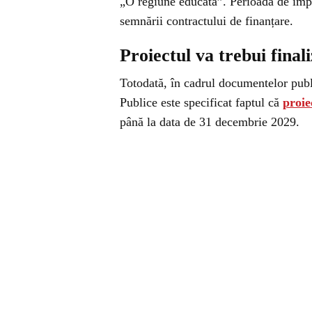
„O regiune educată”. Perioada de impl
semnării contractului de finanțare.
Proiectul va trebui final
Totodată, în cadrul documentelor publ
Publice este specificat faptul că
proie
până la data de 31 decembrie 2029.