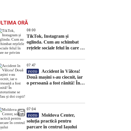
ULTIMA ORĂ
08:00
TikTok, Instagram și
oglinda. Cum au schimbat
rețelele sociale felul în care ne
privim
07:47
Accident în Vâlcea!
FOTO
Două mașini s-au ciocnit, iar
o persoană a fost rănită! În
autoturisme se aflau și doi
copii!
07:04
Moldova Center,
FOTO
soluția practică pentru
parcare în centrul Iașului