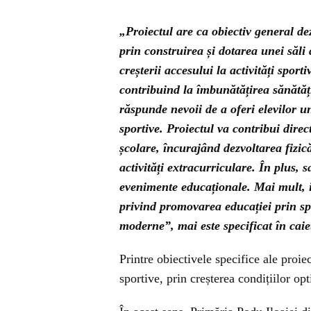
„Proiectul are ca obiectiv general dez
prin construirea și dotarea unei săli
creșterii accesului la activități spor
contribuind la îmbunătățirea sănătăți
răspunde nevoii de a oferi elevilor u
sportive. Proiectul va contribui direc
școlare, încurajând dezvoltarea fizic
activități extracurriculare. În plus, s
evenimente educaționale. Mai mult, ini
privind promovarea educației prin spor
moderne”, mai este specificat în caiet
Printre obiectivele specifice ale proie
sportive, prin creșterea condițiilor opt