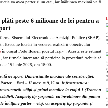
cție va avea parter și un etaj, iar înălțimea maximă va fi
plăti peste 6 milioane de lei pentru a
port
atforma Sistemului Electronic de Achiziții Publice (SEAP),
ct „Execuție lucrări în vederea realizării obiectivului
e
în orașul Podu Iloaiei, județul Iași»”. Acesta este estimat
 iar firmele interesate să participe la procedură trebuie să
a de 15 iunie 2026, ora 15:00.
Sală de sport. Dimensiunile maxime ale construcției:
Parter + Etaj – H max. = 9,35 m. Infrastructura:
astructură: stâlpi și grinzi metalice la etajul 1 (Tronson
 clădirii. Acoperiș tip șarpantă, cu învelitoare din panou
 înălțime parter + etaj, cu acoperiș tip șarpantă și