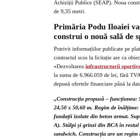
Achiziții Publice (SEAP). Noua constru
de 9,35 metri.
Primăria Podu Iloaiei va 
construi o nouă sală de s
Potrivit informațiilor publicate pe pl
contractul scos la licitație are ca obie
«Dezvoltarea
infrastructurii sportiv
la suma de 6.966.059 de lei, fără TVA,
depună ofertele financiare până la dat
„Construcția propusă – funcțiunea: 
24,50 x 50,60 m. Regim de înălțime: 
fundații izolate din beton armat. Supr
A). Stâlpi și grinzi din BCA în restul
sandwich. Construcția are un regim de