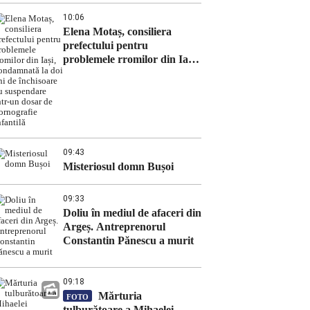
10:06
Elena Motaș, consiliera
prefectului pentru
problemele rromilor din Iași,
condamnată la doi ani de
închisoare cu suspendare
într-un dosar de pornografie
infantilă
09:43
Misteriosul domn Bușoi
09:33
Doliu în mediul de afaceri din
Argeș. Antreprenorul
Constantin Pănescu a murit
09:18
Mărturia
FOTO
tulburătoare a Mihaelei