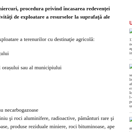
miercuri, procedura privind încasarea redevenţei
vităţi de exploatare a resurselor la suprafaţă ale
xploatare a terenurilor cu destinaţie agricolă:
țului
 orașului sau al municipiului
au necarbogazoase
niu şi roci aluminifere, radioactive, pământuri rare şi
ioase, produse reziduale miniere, roci bituminoase, ape