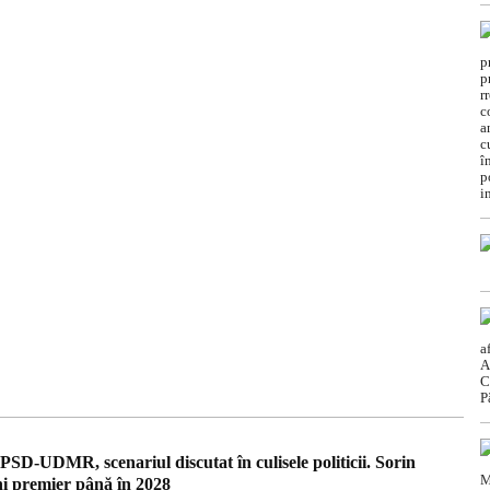
SD-UDMR, scenariul discutat în culisele politicii. Sorin
i premier până în 2028