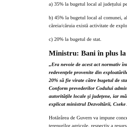
a) 35% la bugetul local al județului pe
b) 45% la bugetul local al comunei, al
căreia/căruia există activitate de explo
c) 20% la bugetul de stat.
Ministru: Bani în plus la
„Era nevoie de acest act normativ înt
redevenţele provenite din exploatările
20% să fie virate către bugetul de sta
Conform prevederilor Codului adminis
autorităţile locale şi judeţene, iar m
explicat ministrul Dezvoltării, Cseke 
Hotărârea de Guvern va impune conces
terenurilor agricole, respectiv a resur