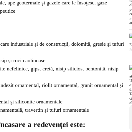
e, ape geotermale şi gazele care le însoţesc, gaze
apeutice
re industriale şi de construcţii, dolomită, gresie şi tufuri
isip şi roci caolinoase
te nefelinice, gips, cretă, nisip silicios, bentonită, nisip
ndezit ornamental, riolit ornamental, granit ornamental şi
ntal şi siliconite ornamentale
namentală, travertin şi tufuri ornamentale
încasare a redevenței este: