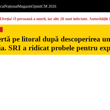
cal
Național
Magazin
Opinii
CM 2026
Elveția! O persoană a murit, iar alte 26 sunt infectate. Autoritățil
s
rtă pe litoral după descoperirea u
. SRI a ridicat probele pentru exp