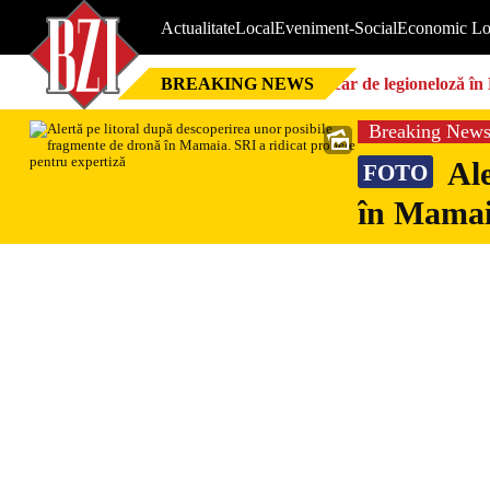
Actualitate
Local
Eveniment-Social
Economic Lo
BREAKING NEWS
Focar de legioneloză în 
Breaking New
Ale
FOTO
în Mamaia