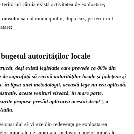
 teritoriul căruia există activitatea de exploatare;
 orașului sau al municipiului, după caz, pe teritoriul
atare;
 bugetul autorităților locale
rucât, deşi există legislaţie care prevede ca 80% din
 de suprafaţă să revină autorităţilor locale şi judeţene şi
t, în lipsa unei metodologii, această lege nu era aplicată.
trativ, aceste venituri vizează, în mare parte,
ăsurile propuse prevăd aplicarea acestui drept”, a
Attila.
ionarului să vireze din redevenţa pe exploatarea
selor minerale de suprafaţă, inclusiv a apelor minerale