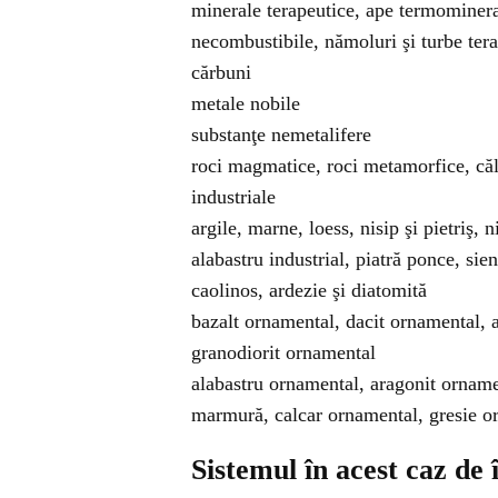
minerale terapeutice, ape termomineral
necombustibile, nămoluri şi turbe ter
cărbuni
metale nobile
substanţe nemetalifere
roci magmatice, roci metamorfice, călca
industriale
argile, marne, loess, nisip şi pietriş, n
alabastru industrial, piatră ponce, sieni
caolinos, ardezie şi diatomită
bazalt ornamental, dacit ornamental, a
granodiorit ornamental
alabastru ornamental, aragonit orname
marmură, calcar ornamental, gresie or
Sistemul în acest caz de 