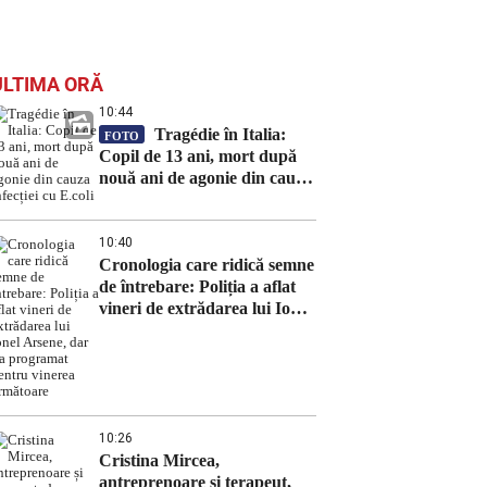
ULTIMA ORĂ
10:44
Tragédie în Italia:
FOTO
Copil de 13 ani, mort după
nouă ani de agonie din cauza
infecției cu E.coli
10:40
Cronologia care ridică semne
de întrebare: Poliția a aflat
vineri de extrădarea lui Ionel
Arsene, dar l-a programat
pentru vinerea următoare
10:26
Cristina Mircea,
antreprenoare și terapeut,