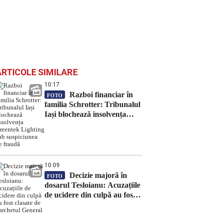
ARTICOLE SIMILARE
10:17
Razboi financiar în
FOTO
familia Schrotter: Tribunalul
Iași blochează insolvența
Greentek Lighting sub
suspiciunea de fraudă
10:09
Decizie majoră în
FOTO
dosarul Tesloianu: Acuzațiile
de ucidere din culpă au fost
clasate de Parchetul General