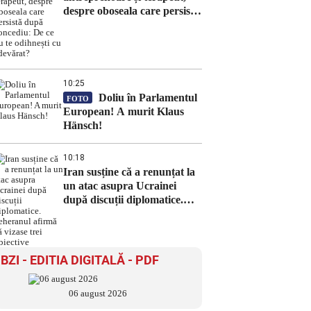
despre oboseala care persistă
după concediu: De ce nu te
odihnești cu adevărat?
10:25
Doliu în Parlamentul
FOTO
European! A murit Klaus
Hänsch!
10:18
Iran susține că a renunțat la
un atac asupra Ucrainei
după discuții diplomatice.
Teheranul afirmă că vizase
trei obiective
BZI - EDITIA DIGITALĂ - PDF
06 august 2026