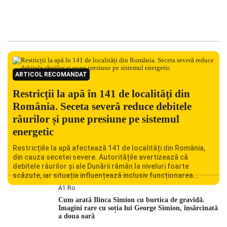
ARTICOL RECOMANDAT
Restricții la apă în 141 de localități din
România. Seceta severă reduce debitele
râurilor și pune presiune pe sistemul
energetic
Restricțiile la apă afectează 141 de localități din România,
din cauza secetei severe. Autoritățile avertizează că
debitele râurilor și ale Dunării rămân la niveluri foarte
scăzute, iar situația influențează inclusiv funcționarea
Centralei Nucleare de la Cernavodă. România se confruntă
A1.ro
cu una dintre cele mai dificile perioade din punct de vedere
Cum arată Ilinca Simion cu burtica de gravidă.
hidrologic din ultimii ani. Lipsa […]
Imagini rare cu soția lui George Simion, însărcinată
a doua oară