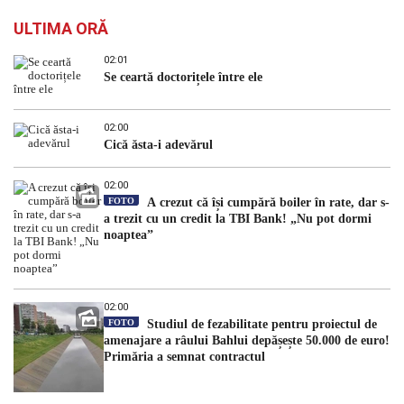
ULTIMA ORĂ
02:01
Se ceartă doctorițele între ele
02:00
Cică ăsta-i adevărul
02:00
FOTO
A crezut că își cumpără boiler în rate, dar s-
a trezit cu un credit la TBI Bank! „Nu pot dormi
noaptea”
02:00
FOTO
Studiul de fezabilitate pentru proiectul de
amenajare a râului Bahlui depășește 50.000 de euro!
Primăria a semnat contractul