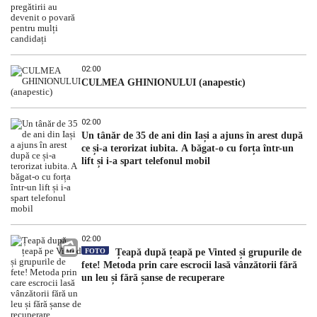
02:00
CULMEA GHINIONULUI (anapestic)
02:00
Un tânăr de 35 de ani din Iași a ajuns în arest după
ce și-a terorizat iubita. A băgat-o cu forța într-un
lift și i-a spart telefonul mobil
02:00
FOTO
Țeapă după țeapă pe Vinted și grupurile de
fete! Metoda prin care escrocii lasă vânzătorii fără
un leu și fără șanse de recuperare