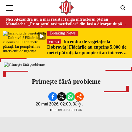
Nici Alexandra nu a mai rezistat lângă infractorul Ștefan
Manolache! „Prințișorul taximetriștilor” din Iași a divorţat după
doi ani de căsnicie
Breaking News
Incendiu de vegetație la
VIDEO
Dobrovăț! Flăcările au cuprins 5.000 de
metri pătrați, iar pompierii au intervenit
de urgență
Primește fără probleme
20 mai 2026, 02:00,
3
,
în
BURSA BARFELOR