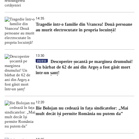
14:35
Tragedie într-o familie din Vrancea! Două persoane
au murit electrocutate în propria locuință!
13:30
FOTO
Descoperire șocantă pe marginea drumului!
Un bărbat de 62 de ani din Argeș a fost găsit mort
într-un șanț!
12:20
Ilie Bolojan nu cedează în fața sindicatelor: „Mai
mult decât își permite România nu putem da”