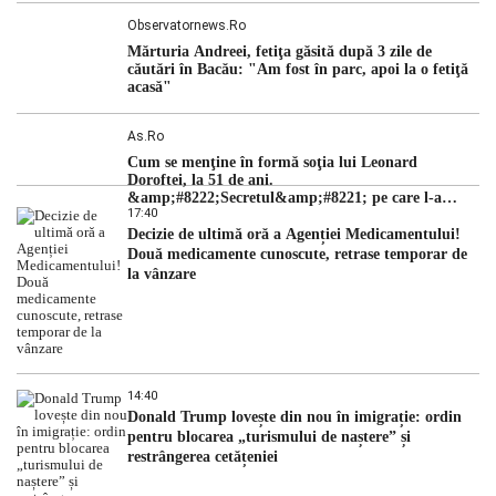
Observatornews.ro
Mărturia Andreei, fetiţa găsită după 3 zile de
căutări în Bacău: "Am fost în parc, apoi la o fetiţă
acasă"
As.ro
Cum se menţine în formă soţia lui Leonard
Doroftei, la 51 de ani.
&amp;#8222;Secretul&amp;#8221; pe care l-a
17:40
dezvăluit
Decizie de ultimă oră a Agenției Medicamentului!
Două medicamente cunoscute, retrase temporar de
la vânzare
14:40
Donald Trump lovește din nou în imigrație: ordin
pentru blocarea „turismului de naștere” și
restrângerea cetățeniei