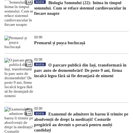
FOTO
Biologia Somnului (22): Inima în timpul
somnului. Cum se reface sistemul cardiovascular în
fiecare noapte
02:00
Premarul și pușca buclucașă
02:00
FOTO
O parcare publică din Iași, transformată în
parc auto de dezmembrări! De peste 9 ani, firma
încalcă legea fără să fie deranjată de nimeni
02:00
FOTO
Examenul de admitere în barou îi trimite pe
absolvenții de drept la meditații! Costurile
pregătirii au devenit o povară pentru mulți
candidați