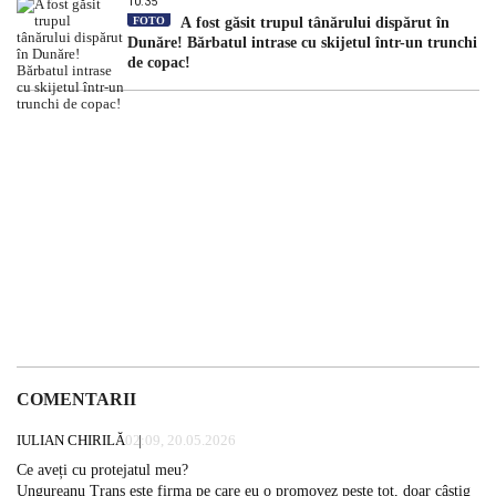
10:35
FOTO
A fost găsit trupul tânărului dispărut în
Dunăre! Bărbatul intrase cu skijetul într-un trunchi
de copac!
COMENTARII
IULIAN CHIRILĂ
02:09, 20.05.2026
Ce aveți cu protejatul meu?
Ungureanu Trans este firma pe care eu o promovez peste tot, doar câștig