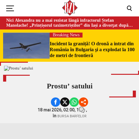
Nici Alexandra nu a mai rezistat lângă infractorul Ștefan
Manolache! „Prințișorul taximetriștilor” din Iași a divorţat după
doi ani de căsnicie
Breaking News
Incident la graniță! O dronă a intrat din
România în Bulgaria şi a explodat la 100
de metri de frontieră
Prostuʼ satului
18 mai 2026, 02:00,
1
,
în
BURSA BARFELOR