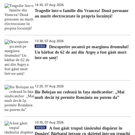
14:35, 07 Aug 2026
Tragedie într-o familie din Vrancea! Două persoane
au murit electrocutate în propria locuință!
13:30, 07 Aug 2026
FOTO
Descoperire șocantă pe marginea drumului!
Un bărbat de 62 de ani din Argeș a fost găsit mort
într-un șanț!
12:20, 07 Aug 2026
Ilie Bolojan nu cedează în fața sindicatelor: „Mai
mult decât își permite România nu putem da”
10:35, 07 Aug 2026
FOTO
A fost găsit trupul tânărului dispărut în
Dunăre! Bărbatul intrase cu skijetul într-un trunchi