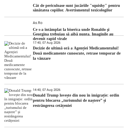
Cât de periculoase sunt jucăriile "squishy" pentru
sănătatea copiilor. Avertismentul toxicologilor
As.ro
Ce s-a întâmplat la biserica unde Ronaldo şi
Georgina trebuiau să aibă nunta. Imaginile au
devenit rapid virale
17:40, 07 Aug 2026
Decizie de ultimă oră a Agenției Medicamentului!
Două medicamente cunoscute, retrase temporar de
la vânzare
14:40, 07 Aug 2026
Donald Trump lovește din nou în imigrație: ordin
pentru blocarea „turismului de naștere” și
restrângerea cetățeniei