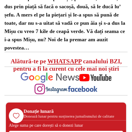
dus prin piață să facă o sacoșă, două, să le ducă luʼ
șefu. A mers el pe la piețari și le-a spus să pună de
toate, dar nu s-a uitat să vadă ce pun ăia și s-a dus la
Mișu cu vreo 7 kile de ceapă verde. Vă dați seama ce
i-a spus Mișu, nu? Noi de la premar am auzit
povestea…
Alătură-te pe
WHATSAPP
canalului BZI,
pentru a fi la curent cu cele mai noi știri
Donație lunară
Donează lunar pentru susținerea jurnalismului de calitate
Alege suma pe care dorești să o donezi lunar