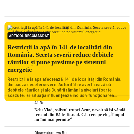
ARTICOL RECOMANDAT
Restricții la apă în 141 de localități din
România. Seceta severă reduce debitele
râurilor și pune presiune pe sistemul
energetic
Restricțiile la apă afectează 141 de localități din România,
din cauza secetei severe. Autoritățile avertizează că
debitele râurilor și ale Dunării rămân la niveluri foarte
scăzute, iar situația influențează inclusiv funcționarea
Centralei Nucleare de la Cernavodă. România se confruntă
A1.ro
cu una dintre cele mai dificile perioade din punct de vedere
Nelu Vlad, solistul trupei Azur, nevoit să își vândă
hidrologic din ultimii ani. Lipsa […]
terenul din Băile Tușnad. Cât cere pe el: „Timpul
nu îmi mai permite”
Observatornews.ro