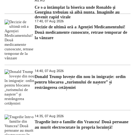
As.ro
Ce s-a întâmplat la biserica unde Ronaldo şi
Georgina trebuiau să aibă nunta. Imaginile au
devenit rapid virale
17:40, 07 Aug 2026
Decizie de ultimă oră a Agenției Medicamentului!
Două medicamente cunoscute, retrase temporar de
la vânzare
14:40, 07 Aug 2026
Donald Trump lovește din nou în imigrație: ordin
pentru blocarea „turismului de naștere” și
restrângerea cetățeniei
14:35, 07 Aug 2026
Tragedie într-o familie din Vrancea! Două persoane
au murit electrocutate în propria locuință!