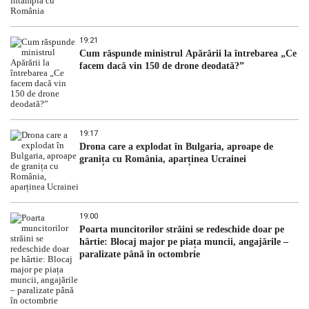
19:21
Cum răspunde ministrul Apărării la întrebarea „Ce
facem dacă vin 150 de drone deodată?”
19:17
Drona care a explodat în Bulgaria, aproape de
granița cu România, aparținea Ucrainei
19:00
Poarta muncitorilor străini se redeschide doar pe
hârtie: Blocaj major pe piața muncii, angajările –
paralizate până în octombrie