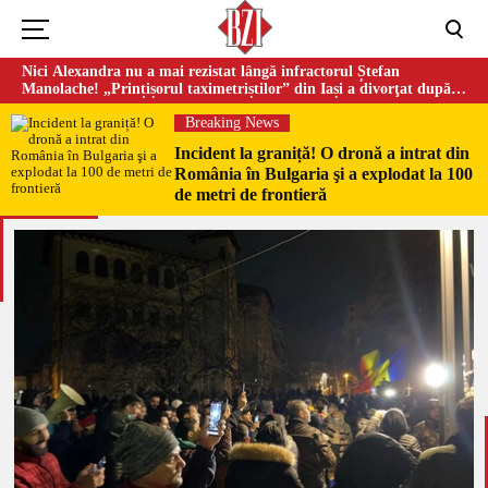
Nici Alexandra nu a mai rezistat lângă infractorul Ștefan
Manolache! „Prințișorul taximetriștilor” din Iași a divorţat după
doi ani de căsnicie
Breaking News
Incident la graniță! O dronă a intrat din
România în Bulgaria şi a explodat la 100
de metri de frontieră