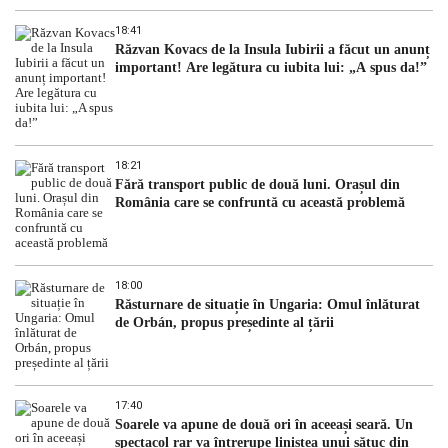
18:41
Răzvan Kovacs de la Insula Iubirii a făcut un anunț
important! Are legătura cu iubita lui: „A spus da!”
18:21
Fără transport public de două luni. Orașul din
România care se confruntă cu această problemă
18:00
Răsturnare de situație în Ungaria: Omul înlăturat
de Orbán, propus președinte al țării
17:40
Soarele va apune de două ori în aceeași seară. Un
spectacol rar va întrerupe liniștea unui sătuc din