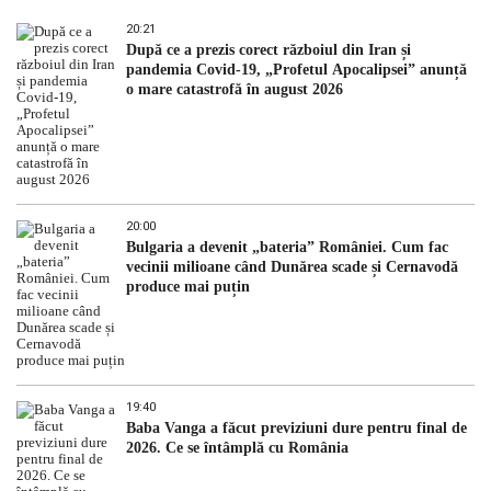
20:21
După ce a prezis corect războiul din Iran și
pandemia Covid-19, „Profetul Apocalipsei” anunță
o mare catastrofă în august 2026
20:00
Bulgaria a devenit „bateria” României. Cum fac
vecinii milioane când Dunărea scade și Cernavodă
produce mai puțin
19:40
Baba Vanga a făcut previziuni dure pentru final de
2026. Ce se întâmplă cu România