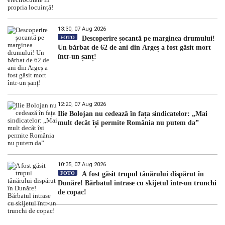
13:30, 07 Aug 2026
FOTO
Descoperire șocantă pe marginea drumului!
Un bărbat de 62 de ani din Argeș a fost găsit mort
într-un șanț!
12:20, 07 Aug 2026
Ilie Bolojan nu cedează în fața sindicatelor: „Mai
mult decât își permite România nu putem da”
10:35, 07 Aug 2026
FOTO
A fost găsit trupul tânărului dispărut în
Dunăre! Bărbatul intrase cu skijetul într-un trunchi
de copac!