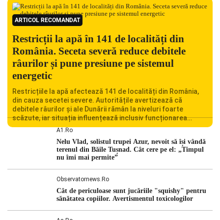
ARTICOL RECOMANDAT
Restricții la apă în 141 de localități din
România. Seceta severă reduce debitele
râurilor și pune presiune pe sistemul
energetic
Restricțiile la apă afectează 141 de localități din România,
din cauza secetei severe. Autoritățile avertizează că
debitele râurilor și ale Dunării rămân la niveluri foarte
scăzute, iar situația influențează inclusiv funcționarea
Centralei Nucleare de la Cernavodă. România se confruntă
A1.ro
cu una dintre cele mai dificile perioade din punct de vedere
Nelu Vlad, solistul trupei Azur, nevoit să își vândă
hidrologic din ultimii ani. Lipsa […]
terenul din Băile Tușnad. Cât cere pe el: „Timpul
nu îmi mai permite”
Observatornews.ro
Cât de periculoase sunt jucăriile "squishy" pentru
sănătatea copiilor. Avertismentul toxicologilor