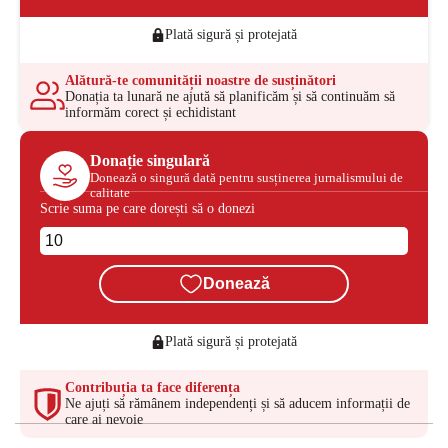
Plată sigură și protejată
Alătură-te comunității noastre de susținători
Donația ta lunară ne ajută să planificăm și să continuăm să
informăm corect și echidistant
Donație singulară
Donează o singură dată pentru susținerea jurnalismului de
calitate
Scrie suma pe care dorești să o donezi
Donează
Plată sigură și protejată
Contribuția ta face diferența
Ne ajuți să rămânem independenți și să aducem informații de
care ai nevoie