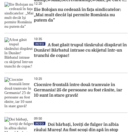
12:20
dezvăluit
Ilie Bolojan nu cedează în fața sindicatelor:
„Mai mult decât își permite România nu
putem da”
10:35
FOTO
A fost găsit trupul tânărului dispărut în
Dunăre! Bărbatul intrase cu skijetul într-un
trunchi de copac!
10:25
Ciocnire frontală între două tramvaie în
Germania! 25 de persoane au fost rănite, iar
10 sunt în stare gravă!
09:50
FOTO
Doi bărbați, loviți de fulger în albia
râului Mureș! Au fost scoși din apă în stop