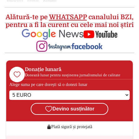
Bruxelles
Protest
Romani
Alătură-te pe
WHATSAPP
canalului BZI,
pentru a fi la curent cu cele mai noi știri
Donație lunară
Donează lunar pentru susținerea jurnalismului de calitate
Alege suma pe care dorești să o donezi lunar
Devino susținător
Plată sigură și protejată