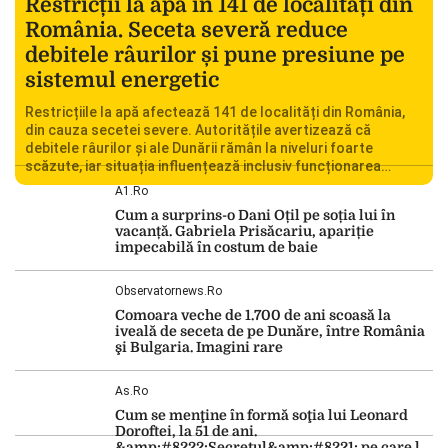
Restricții la apă în 141 de localități din
România. Seceta severă reduce
debitele râurilor și pune presiune pe
sistemul energetic
Restricțiile la apă afectează 141 de localități din România,
din cauza secetei severe. Autoritățile avertizează că
debitele râurilor și ale Dunării rămân la niveluri foarte
scăzute, iar situația influențează inclusiv funcționarea
Centralei Nucleare de la Cernavodă. România se confruntă
A1.ro
cu una dintre cele mai dificile perioade din punct de vedere
Cum a surprins-o Dani Oțil pe soția lui în
hidrologic din ultimii ani. Lipsa […]
vacanță. Gabriela Prisăcariu, apariție
impecabilă în costum de baie
Observatornews.ro
Comoara veche de 1.700 de ani scoasă la
iveală de seceta de pe Dunăre, între România
şi Bulgaria. Imagini rare
As.ro
Cum se menţine în formă soţia lui Leonard
Doroftei, la 51 de ani.
&amp;#8222;Secretul&amp;#8221; pe care l-a