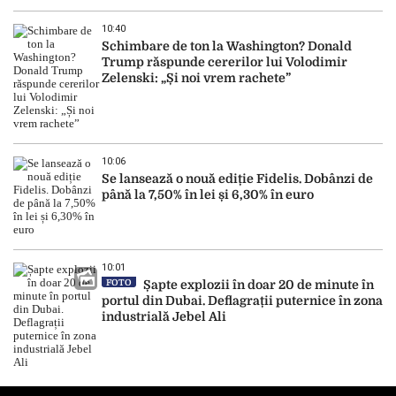
10:40
Schimbare de ton la Washington? Donald
Trump răspunde cererilor lui Volodimir
Zelenski: „Și noi vrem rachete”
10:06
Se lansează o nouă ediție Fidelis. Dobânzi de
până la 7,50% în lei și 6,30% în euro
10:01
FOTO
Șapte explozii în doar 20 de minute în
portul din Dubai. Deflagrații puternice în zona
industrială Jebel Ali