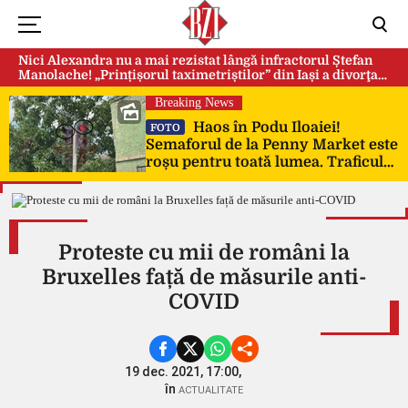
Nici Alexandra nu a mai rezistat lângă infractorul Ștefan
Manolache! „Prințișorul taximetriștilor” din Iași a divorţat
după doi ani de căsnicie
Breaking News
Haos în Podu Iloaiei!
FOTO
Semaforul de la Penny Market este
roșu pentru toată lumea. Traficul
este complet blocat
Proteste cu mii de români la
Bruxelles față de măsurile anti-
COVID
19 dec. 2021, 17:00,
în
ACTUALITATE