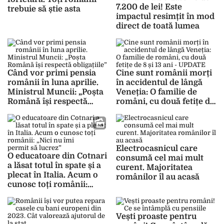
7.200 de lei! Este
trebuie să știe asta
impactul resimțit în mod
direct de toată lumea
Când vor primi pensia
Cine sunt românii morți
românii în luna aprilie.
în accidentul de lângă
Ministrul Muncii: „Poșta
Veneția: O familie de
Română își respectă
români, cu două fetițe de
obligațiile”
8 și 13 ani – UPDATE
Electrocasnicul care
O educatoare din Cotnari
consumă cel mai mult
a lăsat totul în spate și a
curent. Majoritatea
plecat în Italia. Acum o
românilor îl au acasă
cunosc toți românii:
„Nici nu îmi
permit să lucrez”
Vești proaste pentru