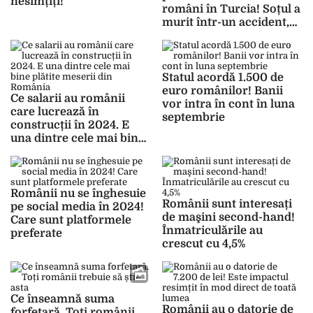
nesimțiți!“
români în Turcia! Soțul a
murit într-un accident,
sub ochii soției și ai
fetiței lor de trei ani
Statul acordă 1.500 de
euro românilor! Banii
Ce salarii au românii
vor intra în cont în luna
care lucrează în
septembrie
construcții în 2024. E
una dintre cele mai bine
plătite meserii din
România
Românii nu se înghesuie
Românii sunt interesați
pe social media în 2024!
de maşini second-hand!
Care sunt platformele
Înmatriculările au
preferate
crescut cu 4,5%
Ce înseamnă suma
Românii au o datorie de
forfetară. Toți românii