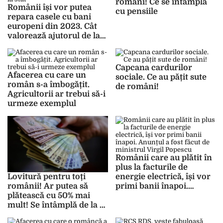
români! Ce se întâmplă
Românii își vor putea
cu pensiile
repara casele cu bani
europeni din 2023. Cât
valorează ajutorul de la
stat
Capcana cardurilor
Afacerea cu care un
sociale. Ce au pățit sute
român s-a îmbogățit.
de români!
Agricultorii ar trebui să-i
urmeze exemplul
Românii care au plătit în
plus la facturile de
energie electrică, își vor
Lovitură pentru toți
primi banii înapoi.
românii! Ar putea să
Anunțul a fost făcut de
plătească cu 50% mai
ministrul Virgil Popescu
mult! Se întâmplă de la 1
ianuarie 2023