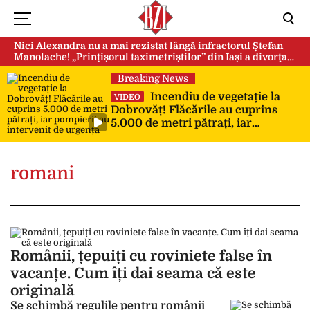
Nici Alexandra nu a mai rezistat lângă infractorul Ștefan
Manolache! „Prințișorul taximetriștilor” din Iași a divorţat
după doi ani de căsnicie
Breaking News
Incendiu de vegetație la
VIDEO
Dobrovăț! Flăcările au cuprins
5.000 de metri pătrați, iar
pompierii au intervenit de urgență
romani
Românii, țepuiți cu roviniete false în
vacanțe. Cum îți dai seama că este
originală
Se schimbă regulile pentru românii