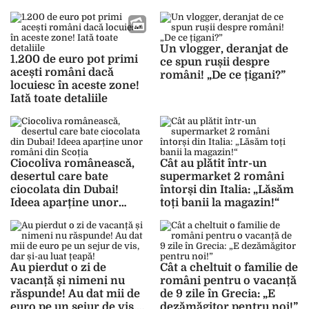
istoric!
Un vlogger, deranjat de
1.200 de euro pot primi
ce spun rușii despre
acești români dacă
români! „De ce țigani?”
locuiesc în aceste zone!
Iată toate detaliile
Ciocoliva românească,
Cât au plătit într-un
desertul care bate
supermarket 2 români
ciocolata din Dubai!
întorși din Italia: „Lăsăm
Ideea aparține unor
toți banii la magazin!“
români din Scoția
Au pierdut o zi de
Cât a cheltuit o familie de
vacanță și nimeni nu
români pentru o vacanță
răspunde! Au dat mii de
de 9 zile în Grecia: „E
euro pe un sejur de vis,
dezămăgitor pentru noi!”