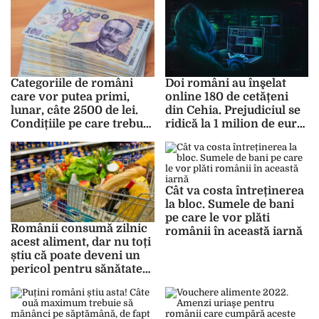
Categoriile de români
Doi români au înşelat
care vor putea primi,
online 180 de cetățeni
lunar, câte 2500 de lei.
din Cehia. Prejudiciul se
Condițiile pe care trebuie
ridică la 1 milion de euro.
să le îndeplinească
Cum acţionau
Cât va costa întreținerea
la bloc. Sumele de bani
pe care le vor plăti
Românii consumă zilnic
românii în această iarnă
acest aliment, dar nu toți
știu că poate deveni un
pericol pentru sănătate!
Produsul care poate
declanșa o boală gravă