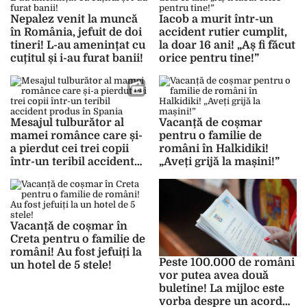
Nepalez venit la muncă
Iacob a murit într-un
în România, jefuit de doi
accident rutier cumplit,
tineri! L-au amenințat cu
la doar 16 ani! „Aș fi făcut
cuțitul și i-au furat banii!
orice pentru tine!”
Mesajul tulburător al
Vacanță de coșmar
mamei românce care și-
pentru o familie de
a pierdut cei trei copii
români în Halkidiki!
într-un teribil accident
„Aveți grijă la mașini!”
produs în Spania
Vacanță de coșmar în
Creta pentru o familie de
români! Au fost jefuiți la
Peste 100.000 de români
un hotel de 5 stele!
vor putea avea două
buletine! La mijloc este
vorba despre un acord