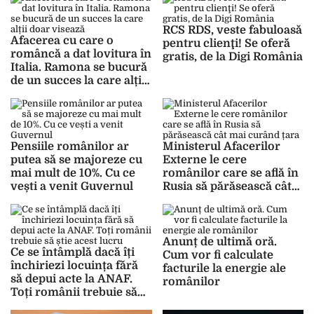
RCS RDS, veste fabuloasă
Afacerea cu care o
pentru clienţi! Se oferă
româncă a dat lovitura în
gratis, de la Digi România
Italia. Ramona se bucură
de un succes la care alții
doar visează
Pensiile românilor ar
Ministerul Afacerilor
putea să se majoreze cu
Externe le cere
mai mult de 10%. Cu ce
românilor care se află în
vești a venit Guvernul
Rusia să părăsească cât
mai curând țara
Anunț de ultimă oră.
Ce se întâmplă dacă îți
Cum vor fi calculate
închiriezi locuința fără
facturile la energie ale
să depui acte la ANAF.
românilor
Toți românii trebuie să
știe acest lucru