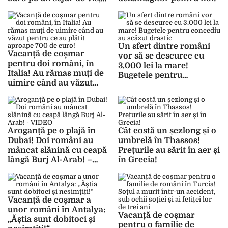
dar și-au luat țeapă!
Un sfert dintre români
Vacanță de coșmar
vor să se descurce cu
pentru doi români, în
3.000 lei la mare!
Italia! Au rămas muți de
Bugetele pentru
uimire când au văzut
concediu au scăzut
pentru ce au plătit
drastic
aproape 700 de euro!
Aroganță pe o plajă în
Cât costă un șezlong și o
Dubai! Doi români au
umbrelă în Thassos!
mâncat slănină cu ceapă
Prețurile au sărit în aer și
lângă Burj Al-Arab! –
în Grecia!
VIDEO
Vacanță de coșmar a
unor români în Antalya:
Vacanță de coșmar
„Ăștia sunt dobitoci și
pentru o familie de