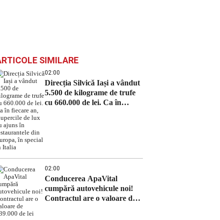
ARTICOLE SIMILARE
02:00
Direcția Silvică Iași a vândut
5.500 de kilograme de trufe
cu 660.000 de lei. Ca în
fiecare an, ciupercile de lux
au ajuns în restaurantele din
Europa, în special în Italia
02:00
Conducerea ApaVital
cumpără autovehicule noi!
Contractul are o valoare de
639.000 de lei