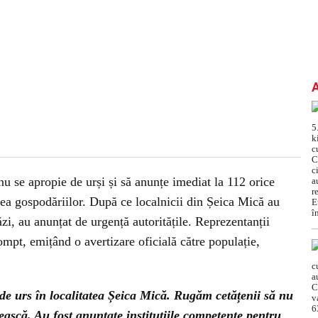
nu se apropie de urși și să anunțe imediat la 112 orice
rea gospodăriilor. După ce localnicii din Șeica Mică au
zi, au anunțat de urgență autoritățile. Reprezentanții
mpt, emițând o avertizare oficială către populație,
de urs în localitatea Șeica Mică. Rugăm cetățenii să nu
ească. Au fost anunțate instituțiile competente pentru