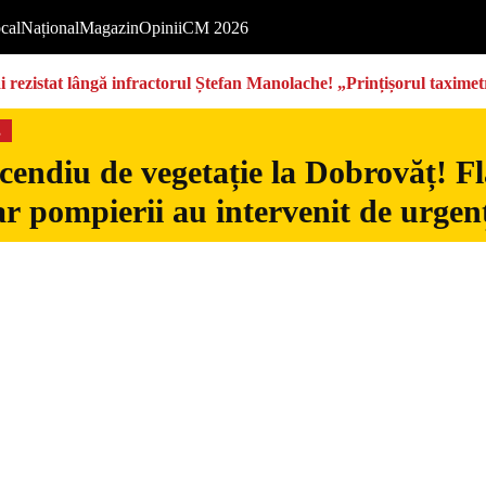
cal
Național
Magazin
Opinii
CM 2026
rezistat lângă infractorul Ștefan Manolache! „Prințișorul taximetri
s
cendiu de vegetație la Dobrovăț! Fl
iar pompierii au intervenit de urgen