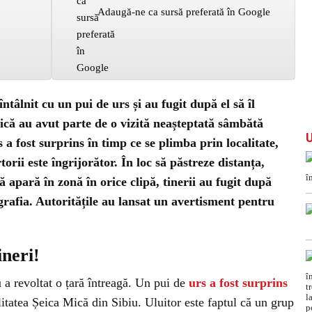
Adaugă-ne ca sursă preferată în Google
ntâlnit cu un pui de urs și au fugit după el să îl
Mică au avut parte de o vizită neașteptată sâmbătă
a fost surprins în timp ce se plimba prin localitate,
rii este îngrijorător. În loc să păstreze distanța,
ă apară în zonă în orice clipă, tinerii au fugit după
ografia. Autoritățile au lansat un avertisment pentru
ineri!
u a revoltat o țară întreagă. Un pui de
urs a fost surprins
litatea Șeica Mică din Sibiu. Uluitor este faptul că un grup