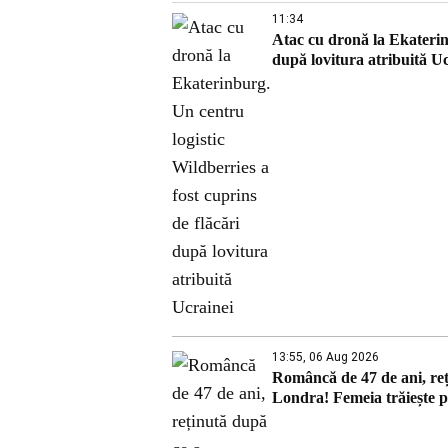
11:34
Atac cu dronă la Ekaterinb
după lovitura atribuită U
13:55, 06 Aug 2026
Româncă de 47 de ani, reț
Londra! Femeia trăiește pe