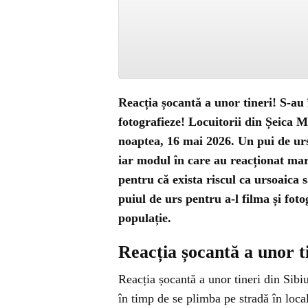
Reacția șocantă a unor tineri! S-au î
fotografieze! Locuitorii din Șeica 
noaptea, 16 mai 2026. Un pui de urs 
iar modul în care au reacționat marto
pentru că exista riscul ca ursoaica s
puiul de urs pentru a-l filma și fot
populație.
Reacția șocantă a unor t
Reacția șocantă a unor tineri din Sibi
în timp de se plimba pe stradă în loca