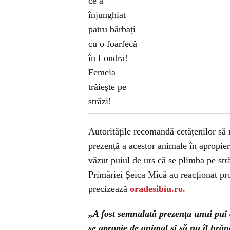
Autoritățile recomandă cetățenilor să 
prezență a acestor animale în apropie
văzut puiul de urs că se plimba pe stră
Primăriei Șeica Mică au reacționat pro
precizează
oradesibiu.ro.
„A fost semnalată prezența unui pui 
se apropie de animal și să nu îl hrăn