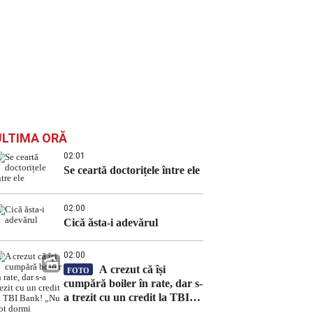
ULTIMA ORĂ
02:01
Se ceartă doctorițele între ele
02:00
Cică ăsta-i adevărul
02:00
A crezut că își
FOTO
cumpără boiler în rate, dar s-
a trezit cu un credit la TBI
Bank! „Nu pot dormi