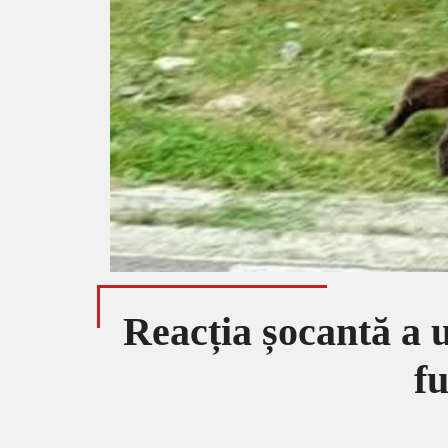
Reacția șocantă a u
fu