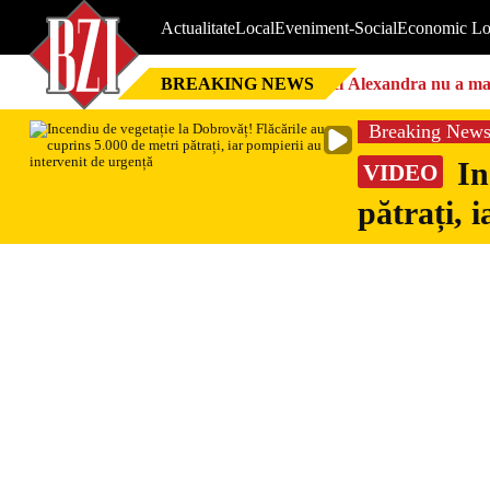
Actualitate
Local
Eveniment-Social
Economic Lo
BREAKING NEWS
Nici Alexandra nu a mai 
Breaking New
In
VIDEO
pătrați, 