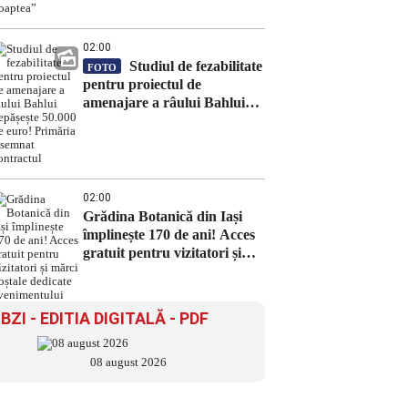
noaptea”
02:00
Studiul de fezabilitate
FOTO
pentru proiectul de
amenajare a râului Bahlui
depășește 50.000 de euro!
Primăria a semnat contractul
02:00
Grădina Botanică din Iași
împlinește 170 de ani! Acces
gratuit pentru vizitatori și
mărci poștale dedicate
evenimentului
BZI - EDITIA DIGITALĂ - PDF
08 august 2026