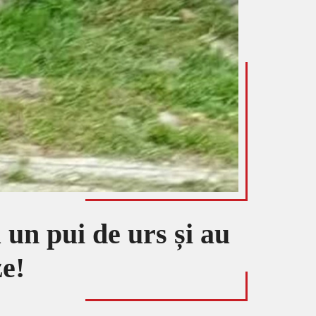
 un pui de urs și au
ze!