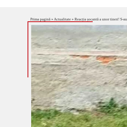
Prima pagină
»
Actualitate
»
Reacția șocantă a unor tineri! S-au 