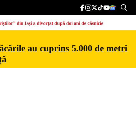
știlor” din Iași a divorţat după doi ani de căsnicie
ăcările au cuprins 5.000 de metri
ță