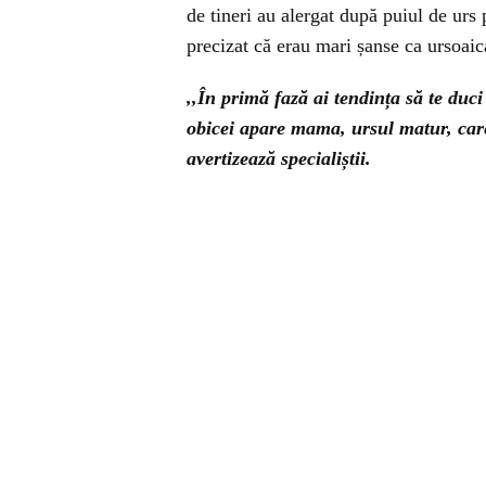
de tineri au alergat după puiul de urs p
precizat că erau mari șanse ca ursoaic
,,În primă fază ai tendința să te duci 
obicei apare mama, ursul matur, car
avertizează specialiștii.