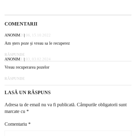
COMENTARII
ANONIM
20:06, 15.10.2022
Am șters poze și vreau sa le recuperez
RĂSPUNDE
ANONIM
11:03, 03.02.2024
Vreau recuperarea pozelor
RĂSPUNDE
LASĂ UN RĂSPUNS
Adresa ta de email nu va fi publicată.
Câmpurile obligatorii sunt
marcate cu
*
Comentariu
*