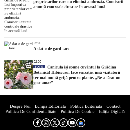
proprietarilor care nu elimină ambrozia. Comisarii
anunță controale drastice în această lună
02:00
A dat-o de gard tare
02:00
FOTO
Canicula își spune cuvântul la Grădina
Botanică! Hibiscusul face senzație, însă vizitatorii
cer mai multă grijă pentru plante. „Ne-a lăsat un
gust amar”
Despre Noi
Echipa Editorială
Politică Editorială
Contact
Politica De Confidentialitate
Politica De Cookie
Ediția Digitală