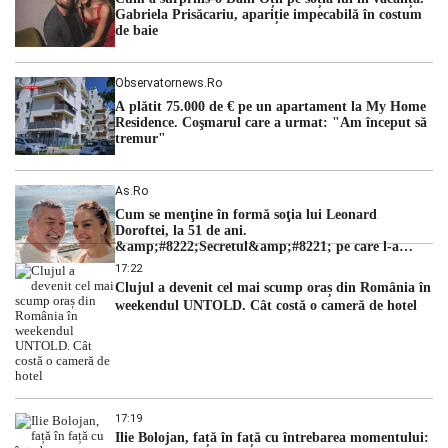
judecătorii de la instanța supremă au […]
Gabriela Prisăcariu, apariție impecabilă în costum
de baie
Observatornews.ro
A plătit 75.000 de € pe un apartament la My Home
Residence. Coşmarul care a urmat: "Am început să
tremur"
As.ro
Cum se menţine în formă soţia lui Leonard
Doroftei, la 51 de ani.
&amp;#8222;Secretul&amp;#8221; pe care l-a
dezvăluit
17:22
Clujul a devenit cel mai scump oraș din România în
weekendul UNTOLD. Cât costă o cameră de hotel
17:19
Ilie Bolojan, față în față cu întrebarea momentului: