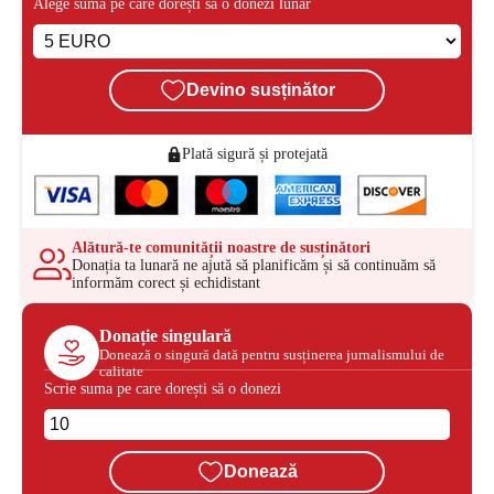
Alege suma pe care dorești să o donezi lunar
Devino susținător
Plată sigură și protejată
Alătură-te comunității noastre de susținători
Donația ta lunară ne ajută să planificăm și să continuăm să
informăm corect și echidistant
Donație singulară
Donează o singură dată pentru susținerea jurnalismului de
calitate
Scrie suma pe care dorești să o donezi
Donează