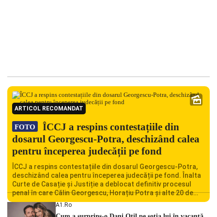
ARTICOL RECOMANDAT
ÎCCJ a respins contestațiile din
FOTO
dosarul Georgescu-Potra, deschizând calea
pentru începerea judecății pe fond
ÎCCJ a respins contestațiile din dosarul Georgescu-Potra,
deschizând calea pentru începerea judecății pe fond. Înalta
Curte de Casație și Justiție a deblocat definitiv procesul
penal în care Călin Georgescu, Horațiu Potra și alte 20 de
persoane sunt acuzați de acțiuni îndreptate împotriva
A1.ro
ordinii constituționale. În ședința din camera preliminară,
Cum a surprins-o Dani Oțil pe soția lui în vacanță.