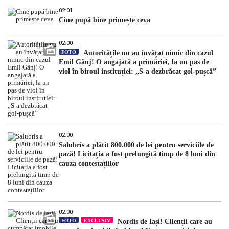
02:01
Cine pupă bine primește ceva
02:00
FOTO
Autoritățile nu au învățat nimic din cazul
Emil Gânj! O angajată a primăriei, la un pas de
viol în biroul instituției: „S-a dezbrăcat gol-pușcă”
02:00
Salubris a plătit 800.000 de lei pentru serviciile de
pază! Licitația a fost prelungită timp de 8 luni din
cauza contestațiilor
02:00
FOTO
EXCLUSIV
Nordis de Iași! Clienții care au