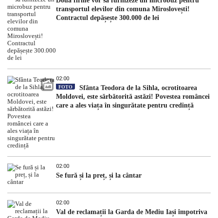
Două firme vor să furnizeze un microbuz pentru
transportul elevilor din comuna Miroslovești!
Contractul depășește 300.000 de lei
02:00
FOTO
Sfânta Teodora de la Sihla, ocrotitoarea
Moldovei, este sărbătorită astăzi! Povestea româncei
care a ales viața în singurătate pentru credință
02:00
Se fură și la preț, și la cântar
02:00
Val de reclamații la Garda de Mediu Iași împotriva