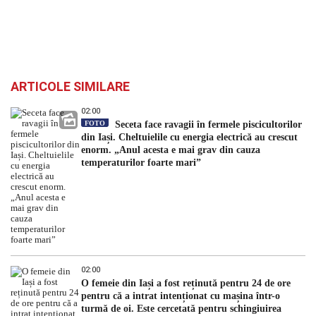
ARTICOLE SIMILARE
02:00
FOTO
Seceta face ravagii în fermele piscicultorilor
din Iași. Cheltuielile cu energia electrică au crescut
enorm. „Anul acesta e mai grav din cauza
temperaturilor foarte mari”
02:00
O femeie din Iași a fost reținută pentru 24 de ore
pentru că a intrat intenționat cu mașina într-o
turmă de oi. Este cercetată pentru schingiuirea