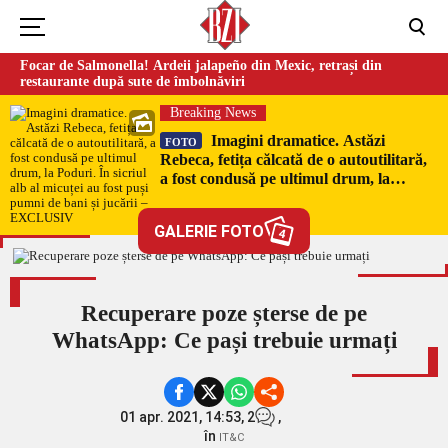
Focar de Salmonella! Ardeii jalapeño din Mexic, retrași din
restaurante după sute de îmbolnăviri
Breaking News
Imagini dramatice. Astăzi
FOTO
Rebeca, fetița călcată de o autoutilitară,
a fost condusă pe ultimul drum, la
Poduri. În sicriul alb al micuței au fost
puși pumni de bani și jucării –
GALERIE FOTO
4
EXCLUSIV
Recuperare poze șterse de pe
WhatsApp: Ce pași trebuie urmați
01 apr. 2021, 14:53,
2
,
în
IT&C