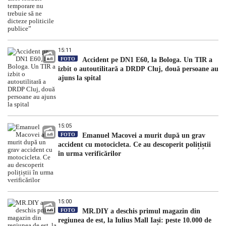
15:11
FOTO
Accident pe DN1 E60, la Bologa. Un TIR a
izbit o autoutilitară a DRDP Cluj, două persoane au
ajuns la spital
15:05
FOTO
Emanuel Macovei a murit după un grav
accident cu motocicleta. Ce au descoperit polițiștii
în urma verificărilor
15:00
FOTO
MR.DIY a deschis primul magazin din
regiunea de est, la Iulius Mall Iași: peste 10.000 de