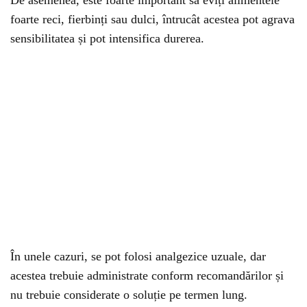
De asemenea, este foarte important să eviți alimentele
foarte reci, fierbinți sau dulci, întrucât acestea pot agrava
sensibilitatea și pot intensifica durerea.
În unele cazuri, se pot folosi analgezice uzuale, dar
acestea trebuie administrate conform recomandărilor și
nu trebuie considerate o soluție pe termen lung.