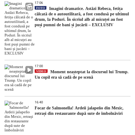
17:06
FOTO
Imagini dramatice. Astăzi Rebeca, fetița
călcată de o autoutilitară, a fost condusă pe ultimul
drum, la Poduri. În sicriul alb al micuței au fost
puși pumni de bani și jucării – EXCLUSIV
17:00
VIDEO
Moment neașteptat la discursul lui Trump.
Un copil era să cadă de pe scenă
16:40
Focar de Salmonella! Ardeii jalapeño din Mexic,
retrași din restaurante după sute de îmbolnăviri