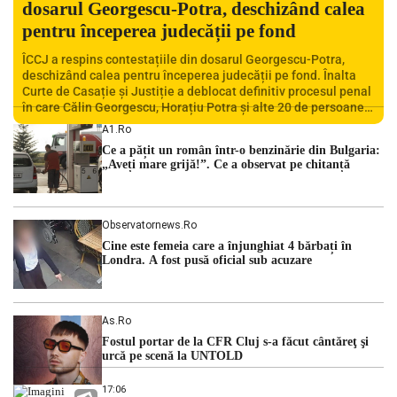
dosarul Georgescu-Potra, deschizând calea
pentru începerea judecății pe fond
ÎCCJ a respins contestațiile din dosarul Georgescu-Potra,
deschizând calea pentru începerea judecății pe fond. Înalta
Curte de Casație și Justiție a deblocat definitiv procesul penal
în care Călin Georgescu, Horațiu Potra și alte 20 de persoane
sunt acuzați de acțiuni îndreptate împotriva ordinii
A1.ro
constituționale. În ședința din camera preliminară, judecătorii
Ce a pățit un român într-o benzinărie din Bulgaria:
de la instanța supremă au […]
„Aveți mare grijă!”. Ce a observat pe chitanță
Observatornews.ro
Cine este femeia care a înjunghiat 4 bărbați în
Londra. A fost pusă oficial sub acuzare
As.ro
Fostul portar de la CFR Cluj s-a făcut cântăreţ şi
urcă pe scenă la UNTOLD
17:06