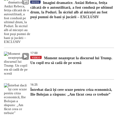
FOTO
Imagini dramatice. Astăzi Rebeca, fetița
călcată de o autoutilitară, a fost condusă pe ultimul
drum, la Poduri. În sicriul alb al micuței au fost
puși pumni de bani și jucării – EXCLUSIV
17:00
VIDEO
Moment neașteptat la discursul lui Trump.
Un copil era să cadă de pe scenă
16:25
Întrebat dacă își cere scuze pentru criza economică,
Ilie Bolojan a răspuns: „Am făcut ceea ce trebuie”