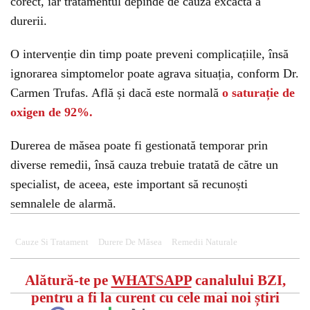
corect, iar tratamentul depinde de cauza excactă a
durerii.
O intervenție din timp poate preveni complicațiile, însă
ignorarea simptomelor poate agrava situația, conform Dr.
Carmen Trufas. Află și dacă este normală
o saturație de
oxigen de 92%.
Durerea de măsea poate fi gestionată temporar prin
diverse remedii, însă cauza trebuie tratată de către un
specialist, de aceea, este important să recunoști
semnalele de alarmă.
Cauze Si Tratament
Durere De Măsea
Remedii Naturale
Alătură-te pe
WHATSAPP
canalului BZI,
pentru a fi la curent cu cele mai noi știri