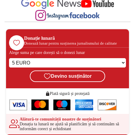
Donație lunară
Donează lunar pentru susținerea jurnalismului de calitate
Alege suma pe care dorești să o donezi lunar
Devino susținător
Plată sigură și protejată
Alătură-te comunității noastre de susținători
Donația ta lunară ne ajută să planificăm și să continuăm să
informăm corect și echidistant