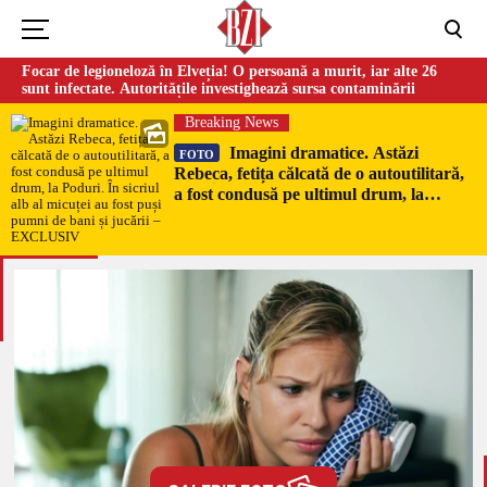
Focar de legioneloză în Elveția! O persoană a murit, iar alte 26
sunt infectate. Autoritățile investighează sursa contaminării
Breaking News
Imagini dramatice. Astăzi
FOTO
Rebeca, fetița călcată de o autoutilitară,
a fost condusă pe ultimul drum, la
Poduri. În sicriul alb al micuței au fost
puși pumni de bani și jucării –
EXCLUSIV