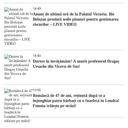
14:49
Anunț de ultimă oră de la Palatul Victoria. Ilie
Bolojan prezintă noile planuri pentru gestionarea
riscurilor – LIVE VIDEO
14:40
Durere în învățământ! A murit profesorul Dragoș
Ursache din Vicovu de Sus!
13:55
Româncă de 47 de ani, reținută după ce a
înjunghiat patru bărbați cu o foarfecă în Londra!
Femeia trăiește pe străzi!