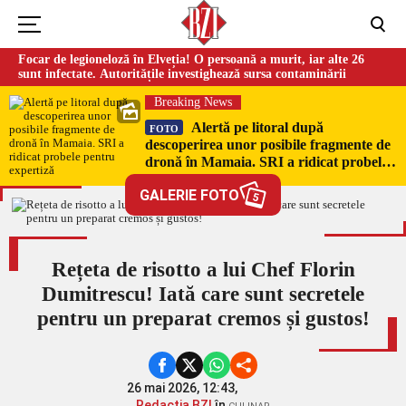
Focar de legioneloză în Elveția! O persoană a murit, iar alte 26
sunt infectate. Autoritățile investighează sursa contaminării
Breaking News
Alertă pe litoral după
FOTO
descoperirea unor posibile fragmente de
dronă în Mamaia. SRI a ridicat probele
pentru expertiză
GALERIE FOTO
5
Rețeta de risotto a lui Chef Florin
Dumitrescu! Iată care sunt secretele
pentru un preparat cremos și gustos!
26 mai 2026, 12:43,
Redacția BZI
în