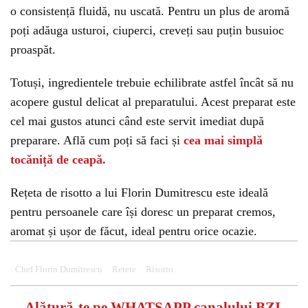
o consistență fluidă, nu uscată. Pentru un plus de aromă
poți adăuga usturoi, ciuperci, creveți sau puțin busuioc
proaspăt.
Totuși, ingredientele trebuie echilibrate astfel încât să nu
acopere gustul delicat al preparatului. Acest preparat este
cel mai gustos atunci când este servit imediat după
preparare. Află cum poți să faci și
cea mai simplă
tocăniță de ceapă.
Rețeta de risotto a lui Florin Dumitrescu este ideală
pentru persoanele care își doresc un preparat cremos,
aromat și ușor de făcut, ideal pentru orice ocazie.
Chef Florin Dumitrescu
Retete
Risotto
Alătură-te pe
WHATSAPP
canalului BZI,