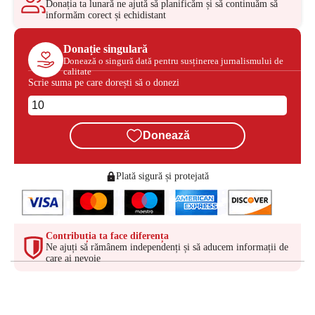
Donația ta lunară ne ajută să planificăm și să continuăm să
informăm corect și echidistant
Donație singulară
Donează o singură dată pentru susținerea jurnalismului de
calitate
Scrie suma pe care dorești să o donezi
Donează
Plată sigură și protejată
Contribuția ta face diferența
Ne ajuți să rămânem independenți și să aducem informații de
care ai nevoie