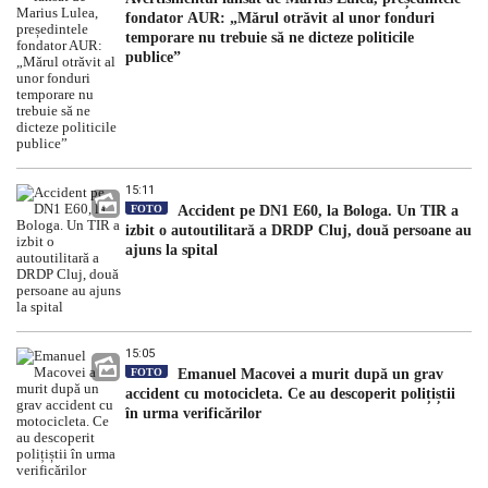
fondator AUR: „Mărul otrăvit al unor fonduri
temporare nu trebuie să ne dicteze politicile
publice”
15:11
FOTO
Accident pe DN1 E60, la Bologa. Un TIR a
izbit o autoutilitară a DRDP Cluj, două persoane au
ajuns la spital
15:05
FOTO
Emanuel Macovei a murit după un grav
accident cu motocicleta. Ce au descoperit polițiștii
în urma verificărilor