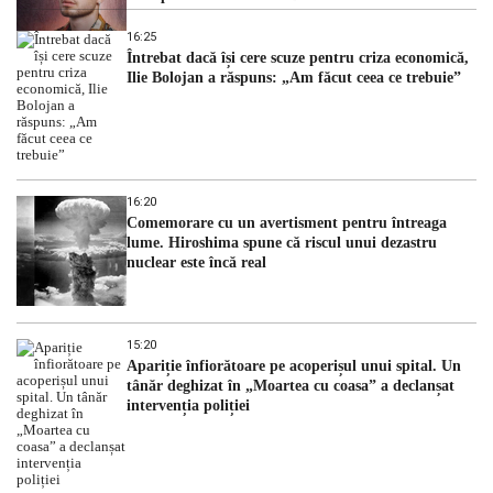
16:25
Întrebat dacă își cere scuze pentru criza economică,
Ilie Bolojan a răspuns: „Am făcut ceea ce trebuie”
16:20
Comemorare cu un avertisment pentru întreaga
lume. Hiroshima spune că riscul unui dezastru
nuclear este încă real
15:20
Apariție înfiorătoare pe acoperișul unui spital. Un
tânăr deghizat în „Moartea cu coasa” a declanșat
intervenția poliției