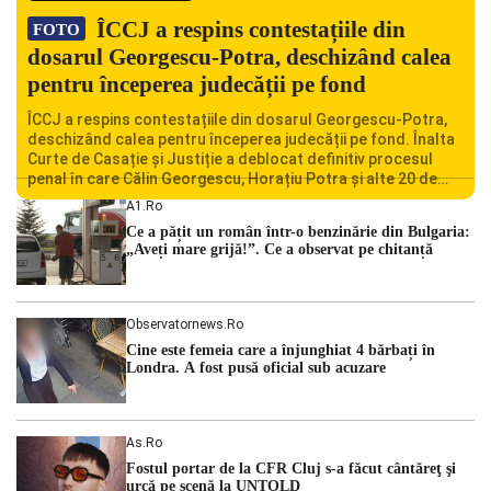
ÎCCJ a respins contestațiile din
FOTO
dosarul Georgescu-Potra, deschizând calea
pentru începerea judecății pe fond
ÎCCJ a respins contestațiile din dosarul Georgescu-Potra,
deschizând calea pentru începerea judecății pe fond. Înalta
Curte de Casație și Justiție a deblocat definitiv procesul
penal în care Călin Georgescu, Horațiu Potra și alte 20 de
persoane sunt acuzați de acțiuni îndreptate împotriva
A1.ro
ordinii constituționale. În ședința din camera preliminară,
Ce a pățit un român într-o benzinărie din Bulgaria:
judecătorii de la instanța supremă au […]
„Aveți mare grijă!”. Ce a observat pe chitanță
Observatornews.ro
Cine este femeia care a înjunghiat 4 bărbați în
Londra. A fost pusă oficial sub acuzare
As.ro
Fostul portar de la CFR Cluj s-a făcut cântăreţ şi
urcă pe scenă la UNTOLD