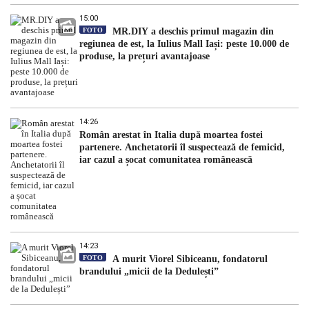
15:00
FOTO
MR.DIY a deschis primul magazin din
regiunea de est, la Iulius Mall Iași: peste 10.000 de
produse, la prețuri avantajoase
14:26
Român arestat în Italia după moartea fostei
partenere. Anchetatorii îl suspectează de femicid,
iar cazul a șocat comunitatea românească
14:23
FOTO
A murit Viorel Sibiceanu, fondatorul
brandului „micii de la Dedulești”