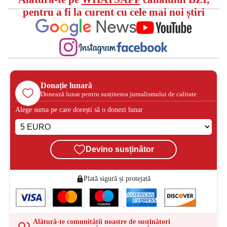
pentru a fi la curent cu cele mai noi știri
Donație lunară
Donează lunar pentru susținerea jurnalismului de calitate
Alege suma pe care dorești să o donezi lunar
Devino susținător
Plată sigură și protejată
Alătură-te comunității noastre de susținători