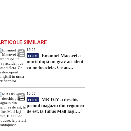
ARTICOLE SIMILARE
15:05
Emanuel Macovei a
FOTO
murit după un grav accident
cu motocicleta. Ce au
descoperit polițiștii în urma
verificărilor
15:00
MR.DIY a deschis
FOTO
primul magazin din regiunea
de est, la Iulius Mall Iași:
peste 10.000 de produse, la
prețuri avantajoase