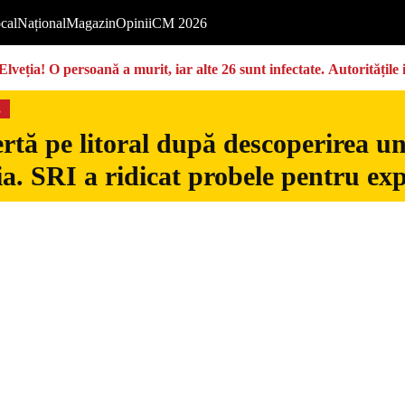
cal
Național
Magazin
Opinii
CM 2026
Elveția! O persoană a murit, iar alte 26 sunt infectate. Autoritățil
s
rtă pe litoral după descoperirea u
. SRI a ridicat probele pentru exp