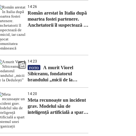
14:26
Român arestat în Italia după
moartea fostei partenere.
Anchetatorii îl suspectează de
femicid, iar cazul a șocat
comunitatea românească
14:23
A murit Viorel
FOTO
Sibiceanu, fondatorul
brandului „micii de la
Dedulești”
14:20
Meta recunoaște un incident
grav. Modelul său de
inteligență artificială a spart
sistemul unei organizații