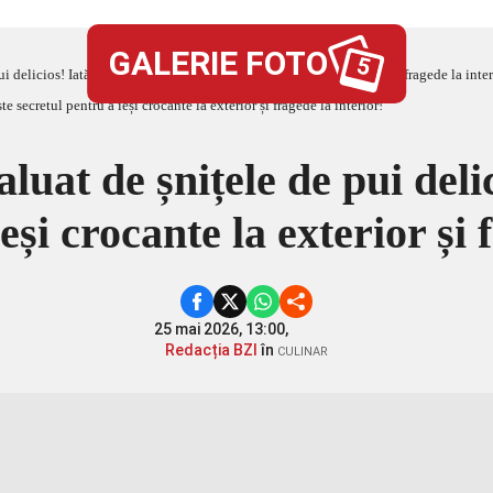
GALERIE FOTO
5
 delicios! Iată care este secretul pentru a ieși crocante la exterior și fragede la inter
luat de șnițele de pui delic
eși crocante la exterior și 
25 mai 2026, 13:00,
Redacția BZI
în
CULINAR