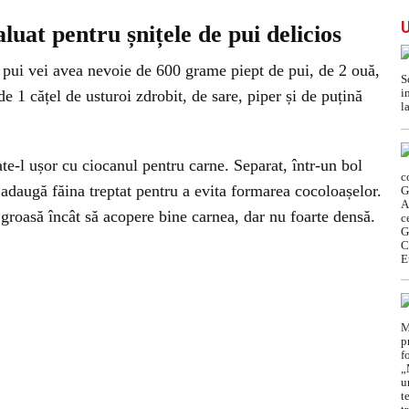
aluat pentru șnițele de pui delicios
e pui vei avea nevoie de 600 grame piept de pui, de 2 ouă,
e 1 cățel de usturoi zdrobit, de sare, piper și de puțină
bate-l ușor cu ciocanul pentru carne. Separat, într-un bol
adaugă făina treptat pentru a evita formarea cocoloașelor.
 groasă încât să acopere bine carnea, dar nu foarte densă.