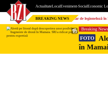
Actualitate
Local
Eveniment-Social
Economic Lo
BREAKING NEWS
Focar de legioneloză în 
Breaking New
Ale
FOTO
în Mamaia