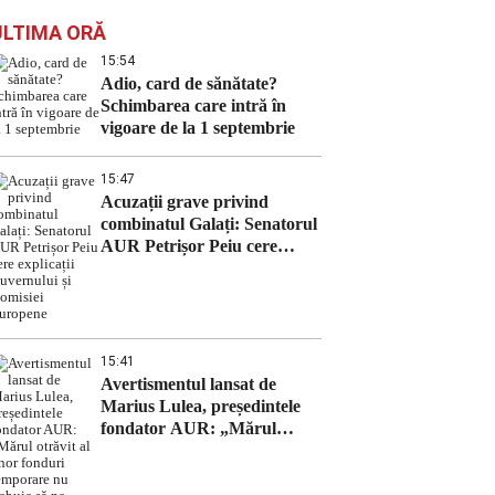
ULTIMA ORĂ
15:54
Adio, card de sănătate?
Schimbarea care intră în
vigoare de la 1 septembrie
15:47
Acuzații grave privind
combinatul Galați: Senatorul
AUR Petrișor Peiu cere
explicații Guvernului și
Comisiei Europene
15:41
Avertismentul lansat de
Marius Lulea, președintele
fondator AUR: „Mărul
otrăvit al unor fonduri
temporare nu trebuie să ne
dicteze politicile publice”