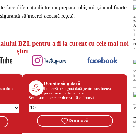
e face diferența dintre un preparat obișnuit și unul foarte
siguranță să încerci această rețetă.
alului BZI, pentru a fi la curent cu cele mai noi
știri
Donație singulară
ismului de
Donează o singură dată pentru susținerea
jurnalismului de calitate
Scrie suma pe care dorești să o donezi
Donează