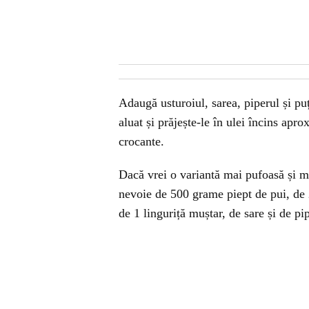
Adaugă usturoiul, sarea, piperul și pu
aluat și prăjește-le în ulei încins apr
crocante.
Dacă vrei o variantă mai pufoasă și m
nevoie de 500 grame piept de pui, de 
de 1 linguriță muștar, de sare și de pip