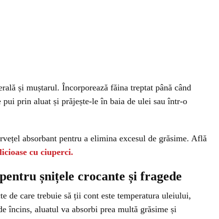
rală și muștarul. Încorporează făina treptat până când
pui prin aluat și prăjește-le în baia de ulei sau într-o
ervețel absorbant pentru a elimina excesul de grăsime. Află
icioase cu ciuperci.
 pentru șnițele crocante și fragede
e de care trebuie să ții cont este temperatura uleiului,
 de încins, aluatul va absorbi prea multă grăsime și