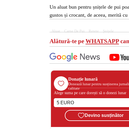
Un aluat bun pentru șnițele de pui poat
gustos și crocant, de aceea, merită cu 
Aluat
Carne De Pui
Retete
Șnițele
Alătură-te pe
WHATSAPP
can
Donație lunară
Donează lunar pentru susținerea jurnal
calitate
Alege suma pe care dorești să o donezi lunar
Devino susținător