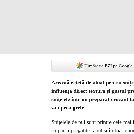
Urmărește BZI pe Google
Această rețetă de aluat pentru șnițel
influența direct textura și gustul p
snițelele într-un preparat crocant la 
sau prea grele.
Șnițelele de pui sunt printre cele mai i
că pot fi pregătite rapid și în foarte m