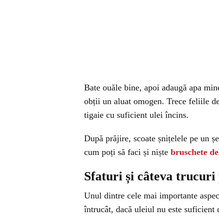
Bate ouăle bine, apoi adaugă apa mine
obții un aluat omogen. Trece feliile de 
tigaie cu suficient ulei încins.
După prăjire, scoate șnițelele pe un ș
cum poți să faci și niște
bruschete del
Sfaturi și câteva trucuri
Unul dintre cele mai importante aspect
întrucât, dacă uleiul nu este suficient