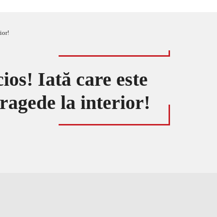
ior!
ios! Iată care este
fragede la interior!