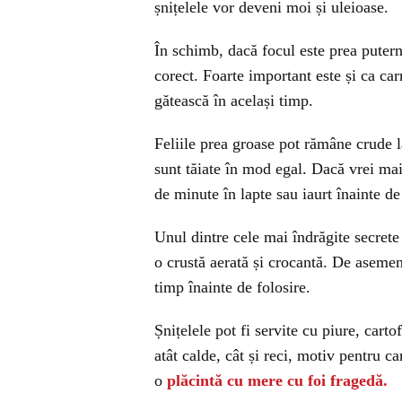
șnițelele vor deveni moi și uleioase.
În schimb, dacă focul este prea puterni
corect. Foarte important este și ca car
gătească în același timp.
Feliile prea groase pot rămâne crude la
sunt tăiate în mod egal. Dacă vrei ma
de minute în lapte sau iaurt înainte de
Unul dintre cele mai îndrăgite secrete
o crustă aerată și crocantă. De asemene
timp înainte de folosire.
Șnițelele pot fi servite cu piure, carto
atât calde, cât și reci, motiv pentru ca
o
plăcintă cu mere cu foi fragedă.