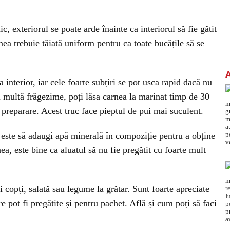
c, exteriorul se poate arde înainte ca interiorul să fie gătit
nea trebuie tăiată uniform pentru ca toate bucățile să se
 interior, iar cele foarte subțiri se pot usca rapid dacă nu
i multă frăgezime, poți lăsa carnea la marinat timp de 30
 preparare. Acest truc face pieptul de pui mai suculent.
 este să adaugi apă minerală în compoziție pentru a obține
a, este bine ca aluatul să nu fie pregătit cu foarte mult
fi copți, salată sau legume la grătar. Sunt foarte apreciate
re pot fi pregătite și pentru pachet. Află și cum poți să faci