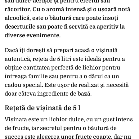
său dulce-acrișor și pentru efectul său
răcoritor. Cu o aromă intensă și o ușoară notă
alcoolică, este o băutură care poate însoți
deserturile sau poate fi servită ca aperitiv la
diverse evenimente.
Dacă îți dorești să prepari acasă o vișinată
autentică, rețeta de 5 litri este ideală pentru a
obține cantitatea perfectă de lichior pentru
întreaga familie sau pentru a o dărui ca un
cadou special. Este ușor de realizat și necesită
doar câteva ingrediente de bază.
Rețetă de vișinată de 5 l
Vișinata este un lichior dulce, cu un gust intens
de fructe, iar secretul pentru o băutură de
succes este alegerea unor fructe coapte, dar nu