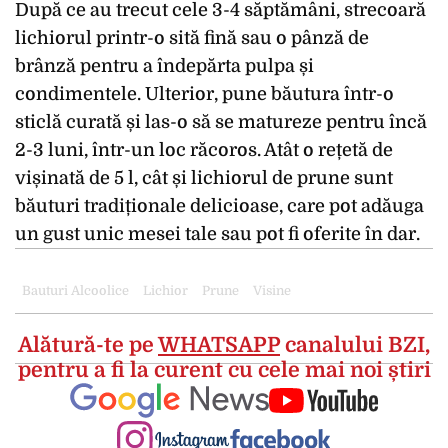
După ce au trecut cele 3-4 săptămâni, strecoară
lichiorul printr-o sită fină sau o pânză de
brânză pentru a îndepărta pulpa și
condimentele. Ulterior, pune băutura într-o
sticlă curată și las-o să se matureze pentru încă
2-3 luni, într-un loc răcoros. Atât o rețetă de
vișinată de 5 l, cât și lichiorul de prune sunt
băuturi tradiționale delicioase, care pot adăuga
un gust unic mesei tale sau pot fi oferite în dar.
Bauturi Alcoolice
Lichior
Prune
Visine
Alătură-te pe
WHATSAPP
canalului BZI,
pentru a fi la curent cu cele mai noi știri