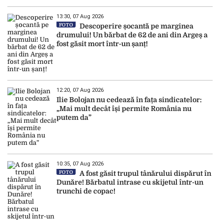
13:30, 07 Aug 2026
FOTO
Descoperire șocantă pe marginea
drumului! Un bărbat de 62 de ani din Argeș a
fost găsit mort într-un șanț!
12:20, 07 Aug 2026
Ilie Bolojan nu cedează în fața sindicatelor:
„Mai mult decât își permite România nu
putem da”
10:35, 07 Aug 2026
FOTO
A fost găsit trupul tânărului dispărut în
Dunăre! Bărbatul intrase cu skijetul într-un
trunchi de copac!