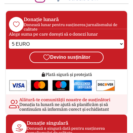
Donație lunară
Donează lunar pentru susținerea jurnalismului de
calitate
Alege suma pe care dorești să o donezi lunar
Devino susținător
Plată sigură și protejată
Alătură-te comunității noastre de susținători
Donația ta lunară ne ajută să planificăm și să
continuăm să informăm corect și echidistant
Donație singulară
Donează o singură dată pentru susținerea
jurnalismului de calitate