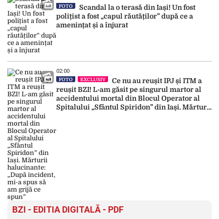
FOTO
Scandal la o terasă din Iași! Un fost
polițist a fost „capul răutăților” după ce a
amenințat și a înjurat
02:00
FOTO
EXCLUSIV
Ce nu au reușit IPJ și ITM a
reușit BZI! L-am găsit pe singurul martor al
accidentului mortal din Blocul Operator al
Spitalului „Sfântul Spiridon” din Iași. Mărturii
halucinante: „După incident, mi-a spus să am
grijă ce spun”
BZI - EDITIA DIGITALĂ - PDF