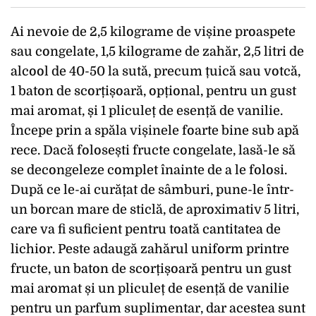
Ai nevoie de 2,5 kilograme de vișine proaspete
sau congelate, 1,5 kilograme de zahăr, 2,5 litri de
alcool de 40-50 la sută, precum țuică sau votcă,
1 baton de scorțișoară, opțional, pentru un gust
mai aromat, și 1 pliculeț de esență de vanilie.
Începe prin a spăla vișinele foarte bine sub apă
rece. Dacă folosești fructe congelate, lasă-le să
se decongeleze complet înainte de a le folosi.
După ce le-ai curățat de sâmburi, pune-le într-
un borcan mare de sticlă, de aproximativ 5 litri,
care va fi suficient pentru toată cantitatea de
lichior. Peste adaugă zahărul uniform printre
fructe, un baton de scorțișoară pentru un gust
mai aromat și un pliculeț de esență de vanilie
pentru un parfum suplimentar, dar acestea sunt