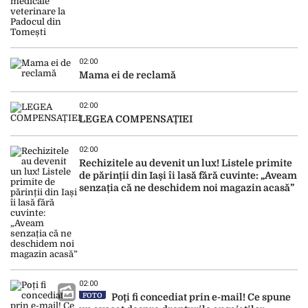
02:00
Mama ei de reclamă
02:00
LEGEA COMPENSAȚIEI
02:00
Rechizitele au devenit un lux! Listele primite
de părinții din Iași îi lasă fără cuvinte: „Aveam
senzația că ne deschidem noi magazin acasă”
02:00
FOTO
Poți fi concediat prin e-mail! Ce spune