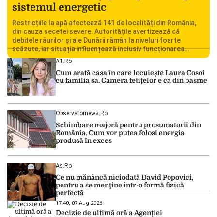
sistemul energetic
Restricțiile la apă afectează 141 de localități din România,
din cauza secetei severe. Autoritățile avertizează că
debitele râurilor și ale Dunării rămân la niveluri foarte
scăzute, iar situația influențează inclusiv funcționarea
Centralei Nucleare de la Cernavodă. România se confruntă
A1.ro
cu una dintre cele mai dificile perioade din punct de vedere
Cum arată casa în care locuiește Laura Cosoi
hidrologic din ultimii ani. Lipsa […]
cu familia sa. Camera fetițelor e ca din basme
Observatornews.ro
Schimbare majoră pentru prosumatorii din
România. Cum vor putea folosi energia
produsă în exces
As.ro
Ce nu mănâncă niciodată David Popovici,
pentru a se menţine într-o formă fizică
perfectă
17:40, 07 Aug 2026
Decizie de ultimă oră a Agenției