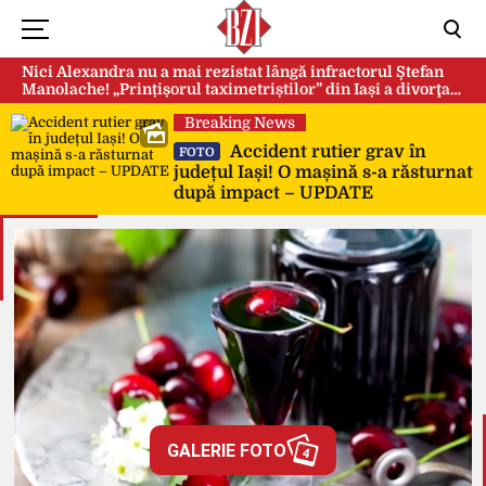
Nici Alexandra nu a mai rezistat lângă infractorul Ștefan
Manolache! „Prințișorul taximetriștilor” din Iași a divorţat
după doi ani de căsnicie
Breaking News
Accident rutier grav în
FOTO
județul Iași! O mașină s-a răsturnat
după impact – UPDATE
GALERIE FOTO
4