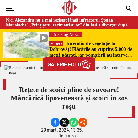
Nici Alexandra nu a mai rezistat lângă infractorul Ștefan
Manolache! „Prințișorul taximetriștilor” din Iași a divorţat după
doi ani de căsnicie
Breaking News
Incendiu de vegetație la
VIDEO
Dobrovăț! Flăcările au cuprins 5.000 de
metri pătrați, iar pompierii au intervenit
de urgență
GALERIE FOTO
3
Rețete de scoici pline de savoare!
Mâncărică lipovenească și scoici în sos
roșu
29 mart. 2024, 13:35,
în
CULINAR