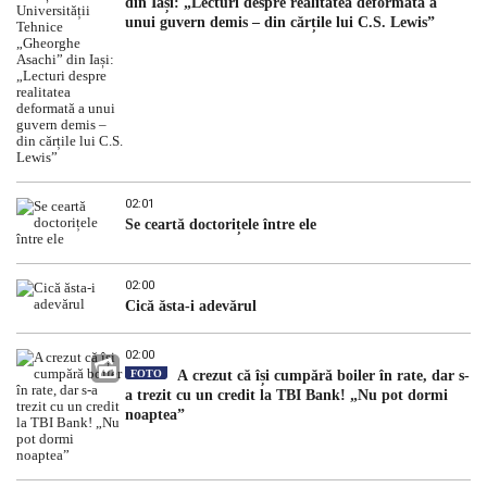
din Iași: „Lecturi despre realitatea deformată a
unui guvern demis – din cărțile lui C.S. Lewis”
02:01
Se ceartă doctorițele între ele
02:00
Cică ăsta-i adevărul
02:00
FOTO
A crezut că își cumpără boiler în rate, dar s-
a trezit cu un credit la TBI Bank! „Nu pot dormi
noaptea”