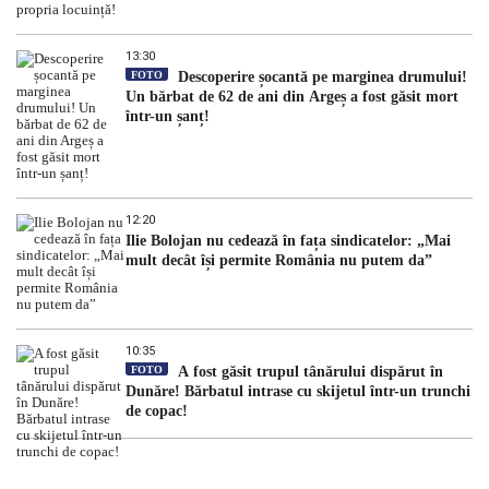
13:30
FOTO
Descoperire șocantă pe marginea drumului!
Un bărbat de 62 de ani din Argeș a fost găsit mort
într-un șanț!
12:20
Ilie Bolojan nu cedează în fața sindicatelor: „Mai
mult decât își permite România nu putem da”
10:35
FOTO
A fost găsit trupul tânărului dispărut în
Dunăre! Bărbatul intrase cu skijetul într-un trunchi
de copac!