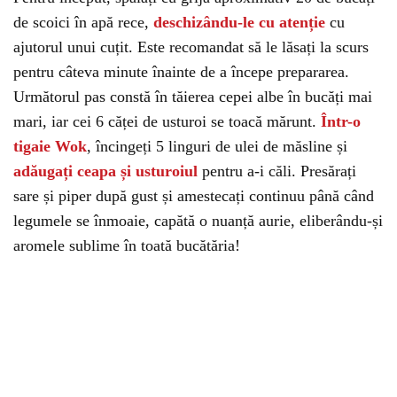
de scoici în apă rece,
deschizându-le cu atenție
cu
ajutorul unui cuțit. Este recomandat să le lăsați la scurs
pentru câteva minute înainte de a începe prepararea.
Următorul pas constă în tăierea cepei albe în bucăți mai
mari, iar cei 6 căței de usturoi se toacă mărunt.
Într-o
tigaie Wok
, încingeți 5 linguri de ulei de măsline și
adăugați ceapa și usturoiul
pentru a-i căli. Presărați
sare și piper după gust și amestecați continuu până când
legumele se înmoaie, capătă o nuanță aurie, eliberându-și
aromele sublime în toată bucătăria!