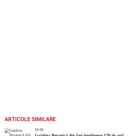
ARTICOLE SIMILARE
02:00
Grădina Botanică din Iași împlinește 170 de ani!