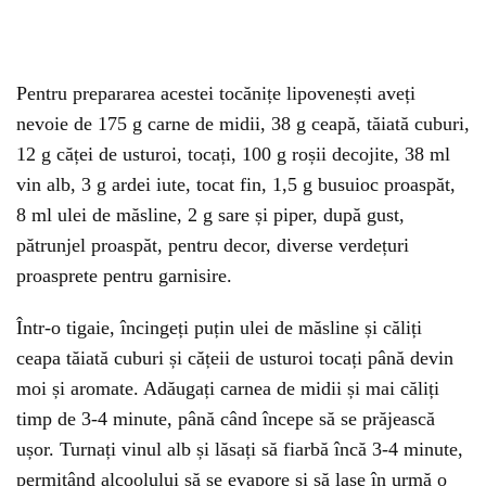
Pentru prepararea acestei tocănițe lipovenești aveți
nevoie de 175 g carne de midii, 38 g ceapă, tăiată cuburi,
12 g căței de usturoi, tocați, 100 g roșii decojite, 38 ml
vin alb, 3 g ardei iute, tocat fin, 1,5 g busuioc proaspăt,
8 ml ulei de măsline, 2 g sare și piper, după gust,
pătrunjel proaspăt, pentru decor, diverse verdețuri
proasprete pentru garnisire.
Într-o tigaie, încingeți puțin ulei de măsline și căliți
ceapa tăiată cuburi și cățeii de usturoi tocați până devin
moi și aromate. Adăugați carnea de midii și mai căliți
timp de 3-4 minute, până când începe să se prăjească
ușor. Turnați vinul alb și lăsați să fiarbă încă 3-4 minute,
permițând alcoolului să se evapore și să lase în urmă o