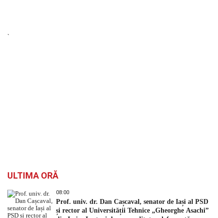
`
ULTIMA ORĂ
08:00
Prof. univ. dr. Dan Cașcaval, senator de Iași al PSD
și rector al Universității Tehnice „Gheorghe Asachi”