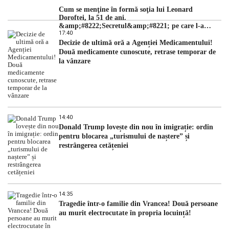
Cum se menţine în formă soţia lui Leonard
Doroftei, la 51 de ani.
&amp;#8222;Secretul&amp;#8221; pe care l-a
17:40
dezvăluit
Decizie de ultimă oră a Agenției Medicamentului!
Două medicamente cunoscute, retrase temporar de
la vânzare
14:40
Donald Trump lovește din nou în imigrație: ordin
pentru blocarea „turismului de naștere” și
restrângerea cetățeniei
14:35
Tragedie într-o familie din Vrancea! Două persoane
au murit electrocutate în propria locuință!