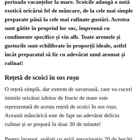
perioada vacanțelor la mare. Scoicile adaugă o notă
exotică oricărui fel de mâncare, de la cele mai simple
preparate până la cele mai rafinate gustări. Acestea
sunt gătite în propriul lor suc, împreună cu
condimente specifice și vin alb. Toate aromele și
gusturile sunt echilibrate în proporții ideale, astfel
încât preparatul să fie cu adevărat unul aromat și
rafinat!
Rețetă de scoici în sos roșu
O rețetă simplă, dar extrem de savuroasă, care va cuceri
inimile oricărui iubitor de fructe de mare este
reprezentată de acesta rețetă de scoici în sos roșu.
Această mâncărică este de fapt un adevărat deliciu
culinar și se prepară în doar 30 de minute!
Pentru început, spălați cu grijă aproximativ 20 de bucăți