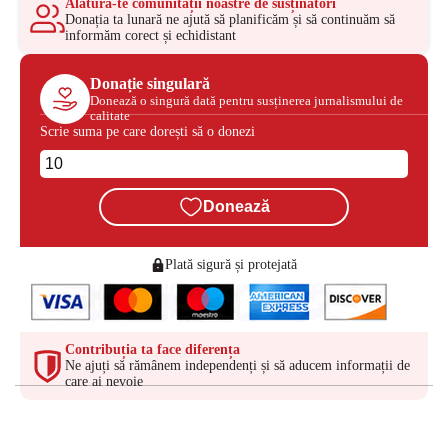
Alătură-te comunității noastre de susținători
Donația ta lunară ne ajută să planificăm și să continuăm să
informăm corect și echidistant
Donație singulară
Donează o singură dată pentru susținerea jurnalismului de
calitate
Scrie suma pe care dorești să o donezi
Donează
Plată sigură și protejată
Contribuția ta face diferența
Ne ajuți să rămânem independenți și să aducem informații de
care ai nevoie