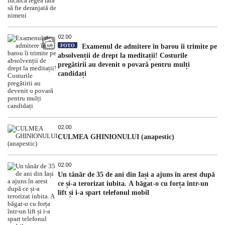
02:00
FOTO
Examenul de admitere în barou îi trimite pe
absolvenții de drept la meditații! Costurile
pregătirii au devenit o povară pentru mulți
candidați
02:00
CULMEA GHINIONULUI (anapestic)
02:00
Un tânăr de 35 de ani din Iași a ajuns în arest după
ce și-a terorizat iubita. A băgat-o cu forța într-un
lift și i-a spart telefonul mobil