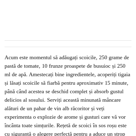
Acum este momentul să adăugați scoicile, 250 grame de
pastă de tomate, 10 frunze proaspete de busuioc și 250
ml de apă. Amestecați bine ingredientele, acoperiți tigaia
și lăsați scoicile să fiarbă pentru aproximativ 15 minute,
până când acestea se deschid complet și absorb gustul
delicios al sosului. Serviți această minunată mâncare
alături de un pahar de vin alb răcoritor și veți
experimenta o explozie de arome și gusturi care vă vor
încânta toate simțurile. Rețetă de scoici în sos roșu este
cu siguranță o alegere perfectă pentru a aduce un strop