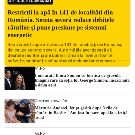
ARTICOL RECOMANDAT
Restricții la apă în 141 de localități din
România. Seceta severă reduce debitele
râurilor și pune presiune pe sistemul
energetic
Restricțiile la apă afectează 141 de localități din România,
din cauza secetei severe. Autoritățile avertizează că
debitele râurilor și ale Dunării rămân la niveluri foarte
scăzute, iar situația influențează inclusiv funcționarea
Centralei Nucleare de la Cernavodă. România se confruntă
A1.ro
cu una dintre cele mai dificile perioade din punct de vedere
Cum arată Ilinca Simion cu burtica de gravidă.
hidrologic din ultimii ani. Lipsa […]
Imagini rare cu soția lui George Simion, însărcinată
a doua oară
Observatornews.ro
Mărturia Andreei, fetiţa găsită după 3 zile de
căutări în Bacău: "Am fost în parc, apoi la o fetiţă
acasă"
As.ro