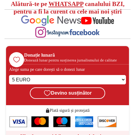
Alătură-te pe
WHATSAPP
canalului BZI,
pentru a fi la curent cu cele mai noi știri
Donație lunară
Donează lunar pentru susținerea jurnalismului de calitate
Alege suma pe care dorești să o donezi lunar
Devino susținător
Plată sigură și protejată