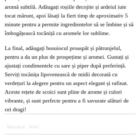
aromă subtilă. Adăugați roșiile decojite și ardeiul iute
tocat mărunt, apoi lăsați la fiert timp de aproximativ 5
minute pentru a permite ingredientelor să se îmbine și să
îmbogățească tocăniță cu aromele lor sublime.
La final, adăugați busuiocul proaspăt și pătrunjelul,
pentru a da un plus de prospețime și aromei. Gustați și
ajustați condimentele cu sare și piper după preferință.
Serviți tocănița lipovenească de midii decorată cu
verdețuri la alegere pentru un aspect elegant și rafinat.
Aceste rețete de scoici sunt pline de arome și culori
vibrante, și sunt perfecte pentru a fi savurate alături de
cei dragi!
Mâncărică
Midii