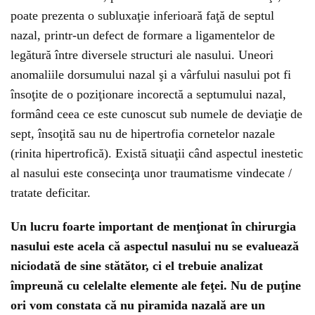
poate prezenta o subluxaţie inferioară faţă de septul
nazal, printr-un defect de formare a ligamentelor de
legătură între diversele structuri ale nasului. Uneori
anomaliile dorsumului nazal şi a vârfului nasului pot fi
însoţite de o poziţionare incorectă a septumului nazal,
formând ceea ce este cunoscut sub numele de deviaţie de
sept, însoţită sau nu de hipertrofia cornetelor nazale
(rinita hipertrofică). Există situaţii când aspectul inestetic
al nasului este consecinţa unor traumatisme vindecate /
tratate deficitar.
Un lucru foarte important de menţionat în chirurgia
nasului este acela că aspectul nasului nu se evaluează
niciodată de sine stătător, ci el trebuie analizat
împreună cu celelalte elemente ale feţei. Nu de puţine
ori vom constata că nu piramida nazală are un