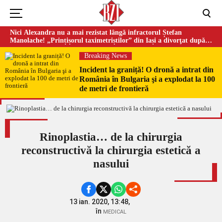
Nici Alexandra nu a mai rezistat lângă infractorul Ștefan
Manolache! „Prințișorul taximetriștilor” din Iași a divorţat după
doi ani de căsnicie
Breaking News
Incident la graniță! O dronă a intrat din
România în Bulgaria şi a explodat la 100
de metri de frontieră
Rinoplastia… de la chirurgia
reconstructivă la chirurgia estetică a
nasului
13 ian. 2020, 13:48,
în
MEDICAL