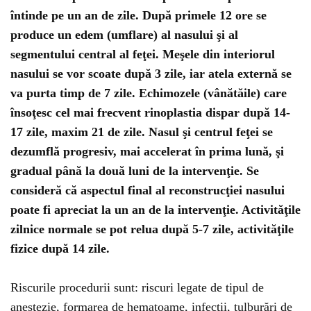
întinde pe un an de zile. După primele 12 ore se
produce un edem (umflare) al nasului şi al
segmentului central al feţei. Meşele din interiorul
nasului se vor scoate după 3 zile, iar atela externă se
va purta timp de 7 zile. Echimozele (vânătăile) care
însoţesc cel mai frecvent rinoplastia dispar după 14-
17 zile, maxim 21 de zile. Nasul şi centrul feţei se
dezumflă progresiv, mai accelerat în prima lună, şi
gradual până la două luni de la intervenţie. Se
consideră că aspectul final al reconstrucţiei nasului
poate fi apreciat la un an de la intervenţie. Activităţile
zilnice normale se pot relua după 5-7 zile, activităţile
fizice după 14 zile.
Riscurile procedurii sunt: riscuri legate de tipul de
anestezie, formarea de hematoame, infecţii, tulburări de