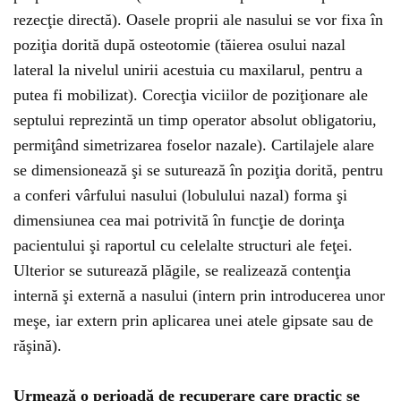
rezecţie directă). Oasele proprii ale nasului se vor fixa în
poziţia dorită după osteotomie (tăierea osului nazal
lateral la nivelul unirii acestuia cu maxilarul, pentru a
putea fi mobilizat). Corecţia viciilor de poziţionare ale
septului reprezintă un timp operator absolut obligatoriu,
permiţând simetrizarea foselor nazale). Cartilajele alare
se dimensionează şi se suturează în poziţia dorită, pentru
a conferi vârfului nasului (lobulului nazal) forma şi
dimensiunea cea mai potrivită în funcţie de dorinţa
pacientului şi raportul cu celelalte structuri ale feţei.
Ulterior se suturează plăgile, se realizează contenţia
internă şi externă a nasului (intern prin introducerea unor
meşe, iar extern prin aplicarea unei atele gipsate sau de
răşină).
Urmează o perioadă de recuperare care practic se