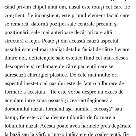
când privim chipul unui om, nasul este totuşi cel care fie
conştient, fie inconştient, este primul element facial care
se remarcă, datorită poziţiei sale centrale precum şi
poziţionării sale mai anterioare decât oricare altă
structură a feţei. Poate şi din această cauză aspectul
nasului este cel mai studiat detaliu facial de către fiecare
dintre noi, deficienţele sale estetice fiind cel mai adesea
descoperite şi reclamate de către pacienţii care se
adresează chirurgiei plastice. De cele mai multe ori
aspectul inestetic al nasului este de fapt o tulburare de
formare a acestuia – fie este vorba despre un exces de
angulare între zona osoasă şi cea cartilaginoasă a
dorsumului nazal, formând aşa-numita „cocoaşă” sau
hamp, fie este vorba despre tulburări de formare a
lobulului nazal. Acesta poate avea narinele prea depărtate
la bază sau la vârf, printr-o întârziere de coalescenţă, fie