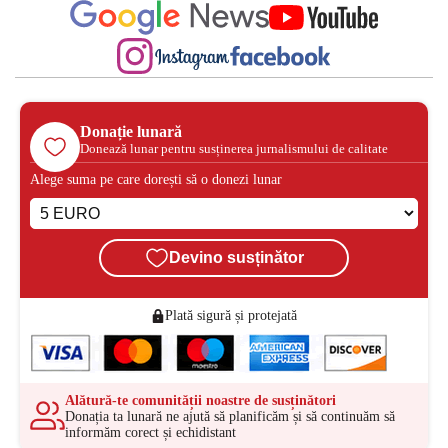
Donație lunară
Donează lunar pentru susținerea jurnalismului de calitate
Alege suma pe care dorești să o donezi lunar
Devino susținător
Plată sigură și protejată
Alătură-te comunității noastre de susținători
Donația ta lunară ne ajută să planificăm și să continuăm să
informăm corect și echidistant