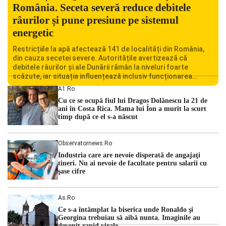
România. Seceta severă reduce debitele
râurilor și pune presiune pe sistemul
energetic
Restricțiile la apă afectează 141 de localități din România,
din cauza secetei severe. Autoritățile avertizează că
debitele râurilor și ale Dunării rămân la niveluri foarte
scăzute, iar situația influențează inclusiv funcționarea
Centralei Nucleare de la Cernavodă. România se confruntă
A1.ro
cu una dintre cele mai dificile perioade din punct de vedere
Cu ce se ocupă fiul lui Dragoș Dolănescu la 21 de
hidrologic din ultimii ani. Lipsa […]
ani în Costa Rica. Mama lui Ion a murit la scurt
timp după ce el s-a născut
Observatornews.ro
Industria care are nevoie disperată de angajaţi
tineri. Nu ai nevoie de facultate pentru salarii cu
şase cifre
As.ro
Ce s-a întâmplat la biserica unde Ronaldo şi
Georgina trebuiau să aibă nunta. Imaginile au
devenit rapid virale