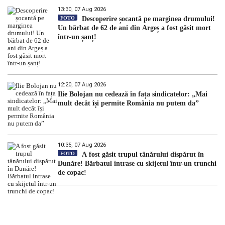
13:30, 07 Aug 2026
FOTO
Descoperire șocantă pe marginea drumului!
Un bărbat de 62 de ani din Argeș a fost găsit mort
într-un șanț!
12:20, 07 Aug 2026
Ilie Bolojan nu cedează în fața sindicatelor: „Mai
mult decât își permite România nu putem da”
10:35, 07 Aug 2026
FOTO
A fost găsit trupul tânărului dispărut în
Dunăre! Bărbatul intrase cu skijetul într-un trunchi
de copac!