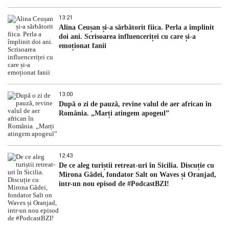
13:21
Alina Ceușan și-a sărbătorit fiica. Perla a împlinit
doi ani. Scrisoarea influenceriței cu care și-a
emoționat fanii
13:00
După o zi de pauză, revine valul de aer african în
România. „Marți atingem apogeul”
12:43
De ce aleg turiștii retreat-uri în Sicilia. Discuție cu
Mirona Gâdei, fondator Salt on Waves și Oranjad,
intr-un nou episod de #PodcastBZI!