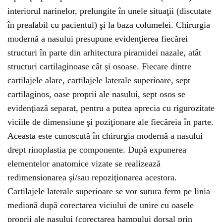
interiorul narinelor, prelungite în unele situaţii (discutate
în prealabil cu pacientul) şi la baza columelei. Chirurgia
modernă a nasului presupune evidenţierea fiecărei
structuri în parte din arhitectura piramidei nazale, atât
structuri cartilaginoase cât şi osoase. Fiecare dintre
cartilajele alare, cartilajele laterale superioare, sept
cartilaginos, oase proprii ale nasului, sept osos se
evidenţiază separat, pentru a putea aprecia cu rigurozitate
viciile de dimensiune şi poziţionare ale fiecăreia în parte.
Aceasta este cunoscută în chirurgia modernă a nasului
drept rinoplastia pe componente. După expunerea
elementelor anatomice vizate se realizează
redimensionarea şi/sau repoziţionarea acestora.
Cartilajele laterale superioare se vor sutura ferm pe linia
mediană după corectarea viciului de unire cu oasele
proprii ale nasului (corectarea hampului dorsal prin