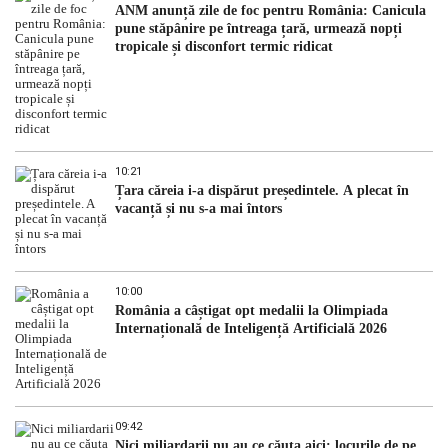
ANM anunță zile de foc pentru România: Canicula
pune stăpânire pe întreaga țară, urmează nopți
tropicale și disconfort termic ridicat
10:21
Țara căreia i-a dispărut președintele. A plecat în
vacanță și nu s-a mai întors
10:00
România a câștigat opt medalii la Olimpiada
Internațională de Inteligență Artificială 2026
09:42
Nici miliardarii nu au ce căuta aici: locurile de pe