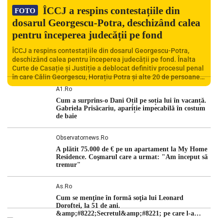
ÎCCJ a respins contestațiile din
FOTO
dosarul Georgescu-Potra, deschizând calea
pentru începerea judecății pe fond
ÎCCJ a respins contestațiile din dosarul Georgescu-Potra,
deschizând calea pentru începerea judecății pe fond. Înalta
Curte de Casație și Justiție a deblocat definitiv procesul penal
în care Călin Georgescu, Horațiu Potra și alte 20 de persoane
sunt acuzați de acțiuni îndreptate împotriva ordinii
A1.ro
constituționale. În ședința din camera preliminară, judecătorii
Cum a surprins-o Dani Oțil pe soția lui în vacanță.
de la instanța supremă au […]
Gabriela Prisăcariu, apariție impecabilă în costum
de baie
Observatornews.ro
A plătit 75.000 de € pe un apartament la My Home
Residence. Coşmarul care a urmat: "Am început să
tremur"
As.ro
Cum se menţine în formă soţia lui Leonard
Doroftei, la 51 de ani.
&amp;#8222;Secretul&amp;#8221; pe care l-a