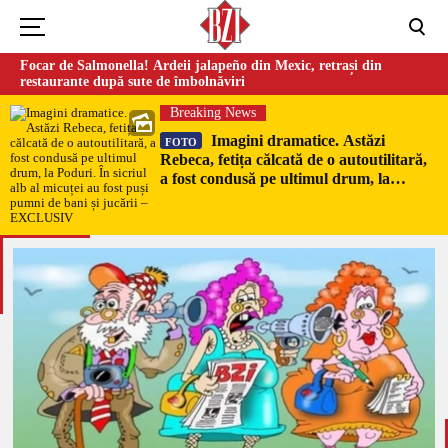
Focar de Salmonella! Ardeii jalapeño din Mexic, retrași din
restaurante după sute de îmbolnăviri
Breaking News
Imagini dramatice. Astăzi
FOTO
Rebeca, fetița călcată de o autoutilitară,
a fost condusă pe ultimul drum, la
Poduri. În sicriul alb al micuței au fost
puși pumni de bani și jucării –
EXCLUSIV