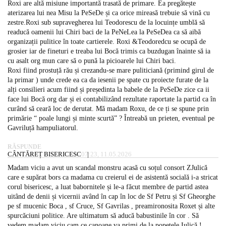
Roxi are altă misiune importantă trasată de primare. Ea pregătește
aterizarea lui nea Misu la PeSeDe și ca orice mireasă trebuie să vină cu
zestre.Roxi sub supravegherea lui Teodorescu de la locuințe umblă să
readucă oamenii lui Chiri baci de la PeNeLea la PeSeDea ca să aibă
organizații pulitice în toate cartierele. Roxi &Teodoredcu se ocupă de
grosier iar de fineturi e treaba lui Bocă trimis ca buzdugan înainte să ia
cu asalt org mun care să o pună la picioarele lui Chiri baci.
Roxi fiind prostuță rău și crezandu-se mare puliticiană (primind girul de
la primar ) unde crede ea ca da iesenii pe spate cu proiecte furate de la
alți consilieri acum fiind și președinta la babele de la PeSeDe zice ca ii
face lui Bocă org dar și ei contabilizând rezultate raportate la partid ca în
curând să ceară loc de derutat. Mă madam Roxu, de ce ți se spune prin
primărie “ poale lungi și minte scurtă” ? Întreabă un prieten, eventual pe
Gavriluță hampuliatorul.
RĂSPUNDE
CÂNTĂREȚ BISERICESC
07:23, 11.05.2026
Madam viciu a avut un scandal monstru acasă cu soțul consort ZJulică
care e supărat bors ca madama cu creierul ei de asistentă socială i-a stricat
corul bisericesc, a luat babornitele și le-a făcut membre de partid astea
uitând de denii și vicernii având în cap în loc de Sf Petru și Sf Gheorghe
pe sf mucenic Boca , sf Cruce, Sf Gavrilas , preamironosita Roxet și alte
spurcăciuni politice. Are ultimatum să aducă babustinile în cor . Să
vedem madam viciu cam ce canoane va primi de la popetele Iulică !