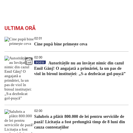
ULTIMA ORĂ
02:01
Cine pupă bine primește ceva
02:00
FOTO
Autoritățile nu au învățat nimic din cazul
Emil Gânj! O angajată a primăriei, la un pas de
viol în biroul instituției: „S-a dezbrăcat gol-pușcă”
02:00
Salubris a plătit 800.000 de lei pentru serviciile de
pază! Licitația a fost prelungită timp de 8 luni din
cauza contestațiilor