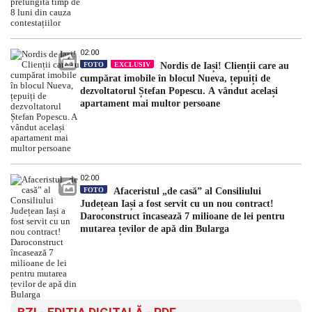
02:00
FOTO
EXCLUSIV
Nordis de Iași! Clienții care au
cumpărat imobile în blocul Nueva, țepuiți de
dezvoltatorul Ștefan Popescu. A vândut același
apartament mai multor persoane
02:00
FOTO
Afaceristul „de casă” al Consiliului
Județean Iași a fost servit cu un nou contract!
Daroconstruct încasează 7 milioane de lei pentru
mutarea țevilor de apă din Bularga