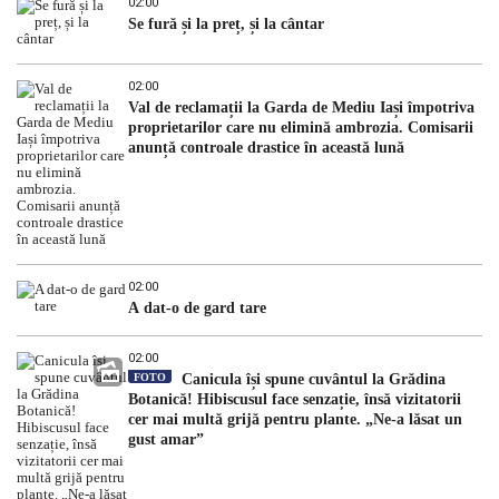
02:00
Se fură și la preț, și la cântar
02:00
Val de reclamații la Garda de Mediu Iași împotriva
proprietarilor care nu elimină ambrozia. Comisarii
anunță controale drastice în această lună
02:00
A dat-o de gard tare
02:00
FOTO
Canicula își spune cuvântul la Grădina
Botanică! Hibiscusul face senzație, însă vizitatorii
cer mai multă grijă pentru plante. „Ne-a lăsat un
gust amar”