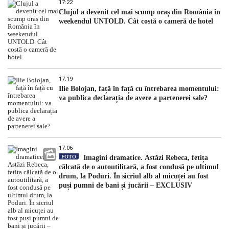
17:22
dezvăluit
Clujul a devenit cel mai scump oraș din România în
weekendul UNTOLD. Cât costă o cameră de hotel
17:19
Ilie Bolojan, față în față cu întrebarea momentului:
va publica declarația de avere a partenerei sale?
17:06
FOTO
Imagini dramatice. Astăzi Rebeca, fetița
călcată de o autoutilitară, a fost condusă pe ultimul
drum, la Poduri. În sicriul alb al micuței au fost
puși pumni de bani și jucării – EXCLUSIV