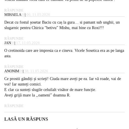
RĂSPUNDE
MIHAELA
08:06, 11.05.2026
Decat cu fostul șosetar Baciu cu caș la gura… si pamant sub unghii, un
slugarnic pentru Chirica “betivu” Mishu, mai bine cu Roxi!!!
RĂSPUNDE
JAN
08:17, 11.05.2026
O cretinoida care are impresia ca e cineva. Vicele Sosetica era as pe langa
asta.
RĂSPUNDE
ANONIM
09:38, 11.05.2026
Ce prostii gândiți și scrieți! Ciuda mare aveți pe ea. Iar vă roade, vai de
voi! Iar sunteți comici.
E clar ca sunteți slugile celuilalt visător de mare funcție.
Aveți grijă mare la ,,oameni” doamna R.
RĂSPUNDE
LASĂ UN RĂSPUNS