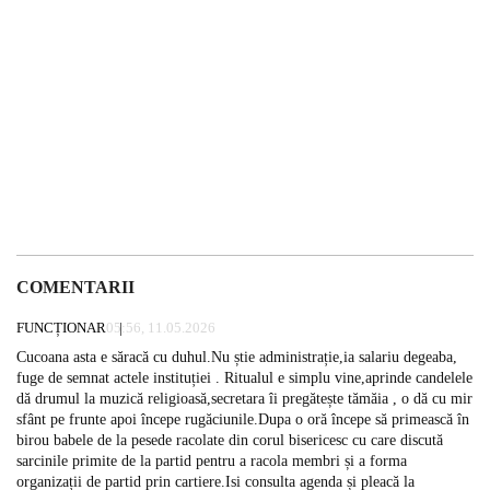
COMENTARII
FUNCȚIONAR
05:56, 11.05.2026
Cucoana asta e săracă cu duhul.Nu știe administrație,ia salariu degeaba,
fuge de semnat actele instituției . Ritualul e simplu vine,aprinde candelele
dă drumul la muzică religioasă,secretara îi pregătește tămăia , o dă cu mir
sfânt pe frunte apoi începe rugăciunile.Dupa o oră începe să primească în
birou babele de la pesede racolate din corul bisericesc cu care discută
sarcinile primite de la partid pentru a racola membri și a forma
organizații de partid prin cartiere.Isi consulta agenda și pleacă la