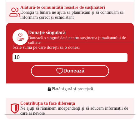
Alătură-te comunității noastre de susținători
Donația ta lunară ne ajută să planificăm și să continuăm să
informăm corect și echidistant
Donație singulară
Donează o singură dată pentru susținerea jurnalismului de
calitate
Scrie suma pe care dorești să o donezi
Donează
Plată sigură și protejată
Contribuția ta face diferența
Ne ajuți să rămânem independenți și să aducem informații de
care ai nevoie