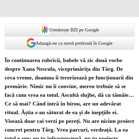
Urmărește BZI pe Google
Adaugă-ne ca sursă preferată în Google
În continuarea rubricii, babele vă zic două vorbe
despre Xana Nescula, viceprimărița din Târg. De
ceva vreme, doamna îi terorizează pe funcționarii din
premărie. Nimic nu îi convine, mereu trebuie să se
facă cum vrea ea totul. Ascultă slujbe, dă cu tămâie…
Ce să mai? Când intră în birou, are un adevărat
ritual. Ăștia s-au săturat de ea și de inepțiile ei.
Visează doar cai verzi pe pereți. Nu are niciun proiect
concret pentru Târg. Vrea parcuri, verdeață. La ea
totul e zen: nu tu infrastructură, nu tu proiecte