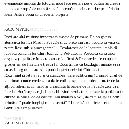
evenimente însoțită de fotograf apoi face postări peste postări să creadă
lumea ca e ruptă de muncă și ca împreună cu primarul duc primăria în
spate. Asta e programul acestei ploșnițe .
RĂSPUNDE
RADU NISTOR
06:37, 11.05.2026
Roxi are altă misiune importantă trasată de primare. Ea pregătește
aterizarea lui nea Misu la PeSeDe și ca orice mireasă trebuie să vină cu
zestre.Roxi sub supravegherea lui Teodorescu de la locuințe umblă să
readucă oamenii lui Chiri baci de la PeNeLea la PeSeDea ca să aibă
organizații pulitice în toate cartierele. Roxi &Teodoredcu se ocupă de
grosier iar de fineturi e treaba lui Bocă trimis ca buzdugan înainte să ia
cu asalt org mun care să o pună la picioarele lui Chiri baci.
Roxi fiind prostuță rău și crezandu-se mare puliticiană (primind girul de
la primar ) unde crede ea ca da iesenii pe spate cu proiecte furate de la
alți consilieri acum fiind și președinta la babele de la PeSeDe zice ca ii
face lui Bocă org dar și ei contabilizând rezultate raportate la partid ca în
curând să ceară loc de derutat. Mă madam Roxu, de ce ți se spune prin
primărie “ poale lungi și minte scurtă” ? Întreabă un prieten, eventual pe
Gavriluță hampuliatorul.
RĂSPUNDE
RADU NISTOR
06:38, 11.05.2026