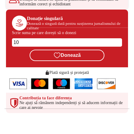
informăm corect și echidistant
Donație singulară
Donează o singură dată pentru susținerea jurnalismului de
calitate
Scrie suma pe care dorești să o donezi
Donează
Plată sigură și protejată
Contribuția ta face diferența
Ne ajuți să rămânem independenți și să aducem informații de
care ai nevoie