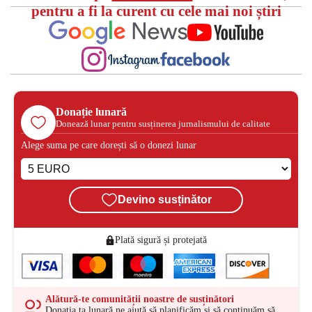
pentru a fi la curent cu cele mai noi știri
Donație lunară
Donează lunar pentru susținerea jurnalismului de calitate
Alege suma pe care dorești să o donezi lunar
Devino susținător
Plată sigură și protejată
Alătură-te comunității noastre de susținători
Donația ta lunară ne ajută să planificăm și să continuăm să