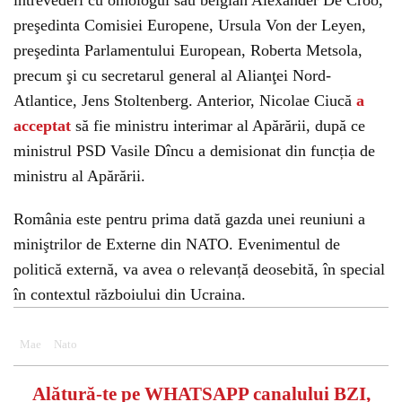
întrevederi cu omologul său belgian Alexander De Croo,
preşedinta Comisiei Europene, Ursula Von der Leyen,
preşedinta Parlamentului European, Roberta Metsola,
precum şi cu secretarul general al Alianţei Nord-
Atlantice, Jens Stoltenberg. Anterior, Nicolae Ciucă
a
acceptat
să fie ministru interimar al Apărării, după ce
ministrul PSD Vasile Dîncu a demisionat din funcția de
ministru al Apărării.
România este pentru prima dată gazda unei reuniuni a
miniştrilor de Externe din NATO. Evenimentul de
politică externă, va avea o relevanță deosebită, în special
în contextul războiului din Ucraina.
Mae
Nato
Alătură-te pe
WHATSAPP
canalului BZI,