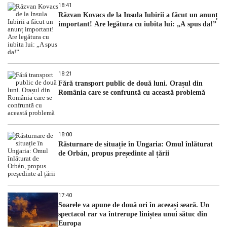
18:41
Răzvan Kovacs de la Insula Iubirii a făcut un anunț
important! Are legătura cu iubita lui: „A spus da!”
18:21
Fără transport public de două luni. Orașul din
România care se confruntă cu această problemă
18:00
Răsturnare de situație în Ungaria: Omul înlăturat
de Orbán, propus președinte al țării
17:40
Soarele va apune de două ori în aceeași seară. Un
spectacol rar va întrerupe liniștea unui sătuc din
Europa