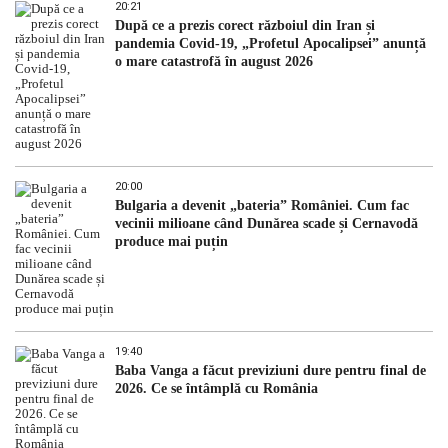
20:21
După ce a prezis corect războiul din Iran și
pandemia Covid-19, „Profetul Apocalipsei” anunță
o mare catastrofă în august 2026
20:00
Bulgaria a devenit „bateria” României. Cum fac
vecinii milioane când Dunărea scade și Cernavodă
produce mai puțin
19:40
Baba Vanga a făcut previziuni dure pentru final de
2026. Ce se întâmplă cu România