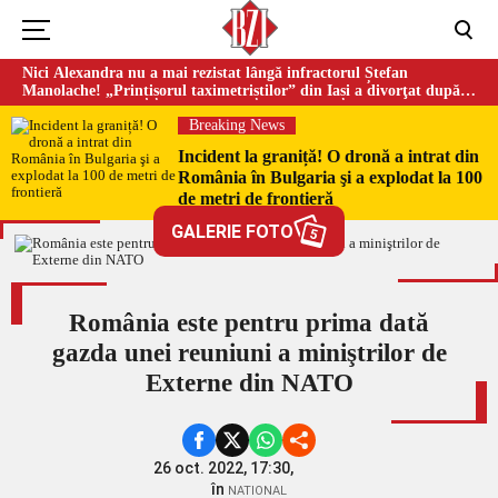
Nici Alexandra nu a mai rezistat lângă infractorul Ștefan
Manolache! „Prințișorul taximetriștilor” din Iași a divorţat după
doi ani de căsnicie
Breaking News
Incident la graniță! O dronă a intrat din
România în Bulgaria şi a explodat la 100
de metri de frontieră
GALERIE FOTO
5
România este pentru prima dată
gazda unei reuniuni a miniştrilor de
Externe din NATO
26 oct. 2022, 17:30,
în
NATIONAL