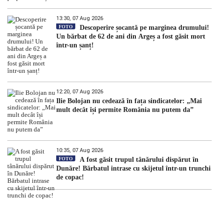
13:30, 07 Aug 2026
FOTO
Descoperire șocantă pe marginea drumului!
Un bărbat de 62 de ani din Argeș a fost găsit mort
într-un șanț!
12:20, 07 Aug 2026
Ilie Bolojan nu cedează în fața sindicatelor: „Mai
mult decât își permite România nu putem da”
10:35, 07 Aug 2026
FOTO
A fost găsit trupul tânărului dispărut în
Dunăre! Bărbatul intrase cu skijetul într-un trunchi
de copac!