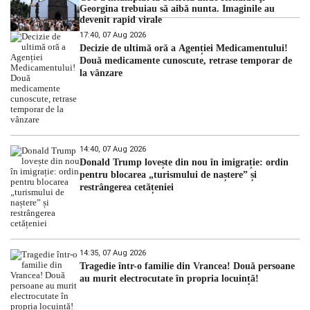
Georgina trebuiau să aibă nunta. Imaginile au
devenit rapid virale
17:40, 07 Aug 2026
Decizie de ultimă oră a Agenției Medicamentului!
Două medicamente cunoscute, retrase temporar de
la vânzare
14:40, 07 Aug 2026
Donald Trump lovește din nou în imigrație: ordin
pentru blocarea „turismului de naștere” și
restrângerea cetățeniei
14:35, 07 Aug 2026
Tragedie într-o familie din Vrancea! Două persoane
au murit electrocutate în propria locuință!