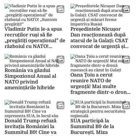
feroviare la frontiera
comună
Vladimir Putin le-a spus
Președintele Nicușor
recruților ruși să fie
Dan reacționează după
„pregătiți operațional” de
atacul de la Galați: CSAT
războiul cu NATO!
convocat de urgență și
„Suntem pregătiți!“
măsuri ferme împotriva
Rusiei
România va găzdui
Oana Țoiu a cerut
Simpozionul Anual al
reunire NATO de
NATO privind
urgență! Mai multe
amenințările hibride
fragmente dintr-o dronă
rusească au căzut în
Galați
Donald Trump refuză
SUA participă la
invitația României la
Summitul B9 de la
Summitul B9! Cine va
București. Miza