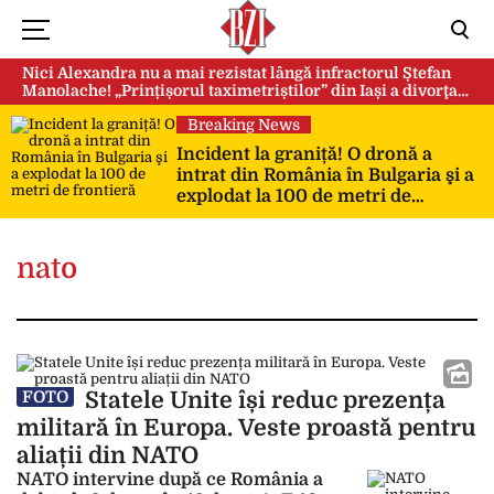
Nici Alexandra nu a mai rezistat lângă infractorul Ștefan
Manolache! „Prințișorul taximetriștilor” din Iași a divorţat
după doi ani de căsnicie
Breaking News
Incident la graniță! O dronă a
intrat din România în Bulgaria şi a
explodat la 100 de metri de
frontieră
nato
Statele Unite își reduc prezența
FOTO
militară în Europa. Veste proastă pentru
aliații din NATO
NATO intervine după ce România a