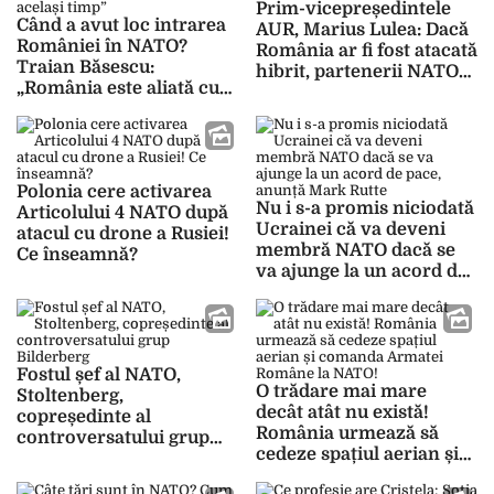
Prim-vicepreședintele
Când a avut loc intrarea
AUR, Marius Lulea: Dacă
României în NATO?
România ar fi fost atacată
Traian Băsescu:
hibrit, partenerii NATO
„România este aliată cu
ar fi intervenit
toate puterile
occidentale în același
timp”
Polonia cere activarea
Nu i s-a promis niciodată
Articolului 4 NATO după
Ucrainei că va deveni
atacul cu drone a Rusiei!
membră NATO dacă se
Ce înseamnă?
va ajunge la un acord de
pace, anunță Mark Rutte
Fostul șef al NATO,
O trădare mai mare
Stoltenberg,
decât atât nu există!
copreședinte al
România urmează să
controversatului grup
cedeze spațiul aerian și
Bilderberg
comanda Armatei