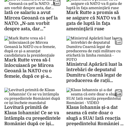
Iată ce salariu a avut
Mark Rutte a promis să
Mircea Geoană ca șef la
se asigure că NATO va fi
NATO: „N-am vorbit
gata de luptă în faţa
despre asta, dar…”
ameninţării ruse
Mark Rutte vrea să-l
Ministrul Apărării luat la
înlocuiască pe Mircea
întrebări de deputatul
Geoană la NATO cu o
Dumitru Coarnă legat de
femeie, după ce şi-a
producerea de rații
anunţat candidatura la
militare cu etichetă în
prezidenţiale
limba română – FOTO
Lovitură primită de
Klaus Iohannis și-a dat
Klaus Iohannis! Ce se va
seama că este doar o
întâmpla cu președintele
slugă a SUA! Iată reacția
României după ce își
președintelui României –