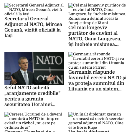
încheie mandatul
VIDEO
Secretarul General
Adjunct al NATO, Mircea
Cel mai longeviv
Geoană, vizită oficială la
purtător de cuvânt al
Iași
NATO, Oana Lungescu,
își încheie misiunea.
Românca a deținut
această funcție timp de
13 ani
Germania răspunde
favorabil cererii NATO şi
va proteja summitul din
Șeful NATO solicită
Lituania cu un sistem
„aranjamente credibile”
Patriot
pentru a garanta
securitatea Ucrainei
după încheierea
războiului