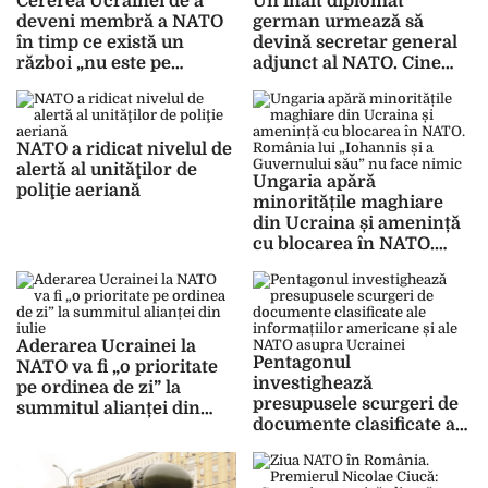
Cererea Ucrainei de a
Un înalt diplomat
deveni membră a NATO
german urmează să
în timp ce există un
devină secretar general
război „nu este pe
adjunct al NATO. Cine
ordinea de zi”
este Boris Ruge
NATO a ridicat nivelul de
alertă al unităţilor de
Ungaria apără
poliţie aeriană
minoritățile maghiare
din Ucraina și amenință
cu blocarea în NATO.
România lui „Iohannis și
a Guvernului său” nu
face nimic
Aderarea Ucrainei la
Pentagonul
NATO va fi „o prioritate
investighează
pe ordinea de zi” la
presupusele scurgeri de
summitul alianței din
documente clasificate ale
iulie
informațiilor americane
și ale NATO asupra
Ucrainei