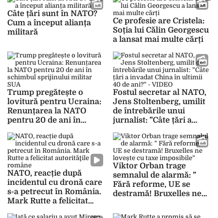
Române la NATO!
Câte țări sunt în NATO?
Ce profesie are Cristela:
Cum a început alianța
Soția lui Călin Georgescu
militară
a lansat mai multe cărți
Trump pregătește o
Fostul secretar al NATO,
lovitură pentru Ucraina:
Jens Stoltenberg, umilit
Renunțarea la NATO
de întrebările unui
pentru 20 de ani în
jurnalist: ”Câte țări a
schimbul sprijinului
invadat China în ultimii
militar SUA
40 de ani?” – VIDEO
Viktor Orban trage
NATO, reacție după
semnalul de alarmă: ”
incidentul cu dronă care
Fără reforme, UE se
s-a petrecut în România.
destramă! Bruxelles ne
Mark Rutte a felicitat
lovește cu taxe
autorităţile române
imposibile”