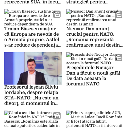
reprezenta SUA, în locul
strategică pentru
său
securitatea regională
Traian Băsescu susține
Nicușor Dan anunț
că Europa are nevoie de
crucial pentru NATO:
o Armată proprie. Astfel
„România reprezintă
s-ar reduce dependența
reafirmarea unui destin
de SUA
asumat!
Președintele Nicușor
Dan a făcut o nouă gafă!
De data aceasta la
forumul NATO
Profesorul ieșean Silviu
Iordache, despre relația
SUA–NATO: „Nu este un
divorț, ci momentul în
care Europa trebuie să
devină adultă”