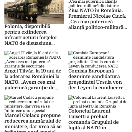
Ziua NATO în România.
Premierul Nicolae Ciucă:
„Cea mai puternică
Polonia, disponibilă
alianță politico-militară
pentru extinderea
din istorie”
infrastructurii forţelor
NATO de disuasiune
nucleară
Angel Tîlvăr, la 19 ani de
Comisia Europeană
la aderarea României la
dezminte candidatura
NATO: „Avem cea mai
preşedintei Ursula von
puternică garanţie de
der Leyen la conducerea
securitate”
NATO
Colonelul Laurent
Marcel Ciolacu propune
Luisetti a preluat
reducerea numărului de
comanda Grupului de
ministere, dar vrea să se
luptă al NATO în