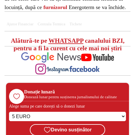
locuință, după ce
furnizorul
Energoterm se va închide.
Ajutor Financiar
Centrala Termica
Tichete
Alătură-te pe
WHATSAPP
canalului BZI,
pentru a fi la curent cu cele mai noi știri
Donație lunară
Donează lunar pentru susținerea jurnalismului de calitate
Alege suma pe care dorești să o donezi lunar
Devino susținător