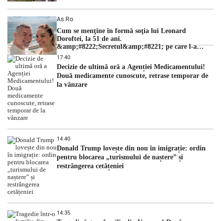
As.ro
Cum se menţine în formă soţia lui Leonard
Doroftei, la 51 de ani.
&amp;#8222;Secretul&amp;#8221; pe care l-a
dezvăluit
17:40
Decizie de ultimă oră a Agenției Medicamentului!
Două medicamente cunoscute, retrase temporar de
la vânzare
14:40
Donald Trump lovește din nou în imigrație: ordin
pentru blocarea „turismului de naștere” și
restrângerea cetățeniei
14:35