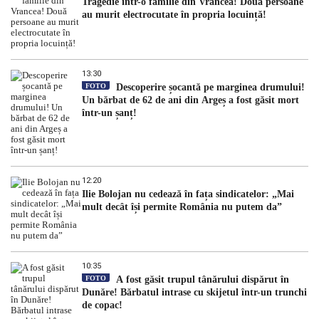
Tragedie într-o familie din Vrancea! Două persoane
au murit electrocutate în propria locuință!
13:30
FOTO
Descoperire șocantă pe marginea drumului!
Un bărbat de 62 de ani din Argeș a fost găsit mort
într-un șanț!
12:20
Ilie Bolojan nu cedează în fața sindicatelor: „Mai
mult decât își permite România nu putem da”
10:35
FOTO
A fost găsit trupul tânărului dispărut în
Dunăre! Bărbatul intrase cu skijetul într-un trunchi
de copac!