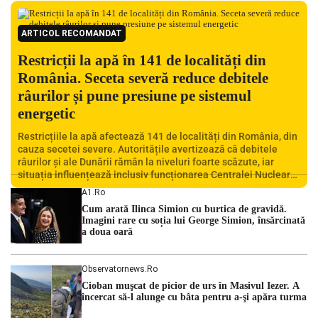
ARTICOL RECOMANDAT
Restricții la apă în 141 de localități din
România. Seceta severă reduce debitele
râurilor și pune presiune pe sistemul
energetic
Restricțiile la apă afectează 141 de localități din România, din
cauza secetei severe. Autoritățile avertizează că debitele
râurilor și ale Dunării rămân la niveluri foarte scăzute, iar
situația influențează inclusiv funcționarea Centralei Nucleare
de la Cernavodă. România se confruntă cu una dintre cele mai
A1.ro
dificile perioade din punct de vedere hidrologic din ultimii ani.
Cum arată Ilinca Simion cu burtica de gravidă.
Lipsa […]
Imagini rare cu soția lui George Simion, însărcinată
a doua oară
Observatornews.ro
Cioban muşcat de picior de urs în Masivul Iezer. A
încercat să-l alunge cu bâta pentru a-şi apăra turma