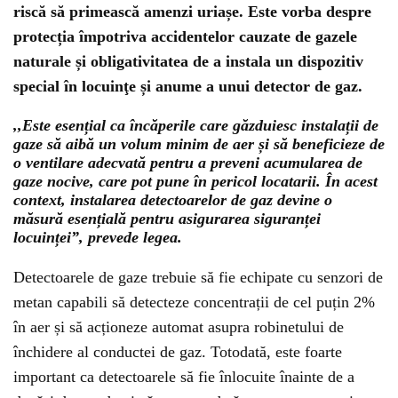
riscă să primească amenzi uriașe. Este vorba despre
protecția împotriva accidentelor cauzate de gazele
naturale și obligativitatea de a instala un dispozitiv
special în locuinţe și anume a unui detector de gaz.
,,Este esențial ca încăperile care găzduiesc instalații de
gaze să aibă un volum minim de aer și să beneficieze de
o ventilare adecvată pentru a preveni acumularea de
gaze nocive, care pot pune în pericol locatarii. În acest
context, instalarea detectoarelor de gaz devine o
măsură esențială pentru asigurarea siguranței
locuinței”, prevede legea.
Detectoarele de gaze trebuie să fie echipate cu senzori de
metan capabili să detecteze concentrații de cel puțin 2%
în aer și să acționeze automat asupra robinetului de
închidere al conductei de gaz. Totodată, este foarte
important ca detectoarele să fie înlocuite înainte de a