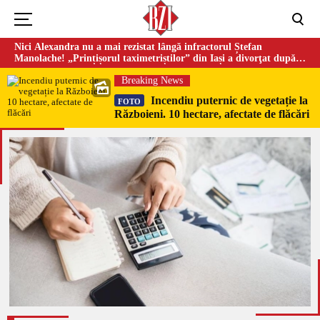
Nici Alexandra nu a mai rezistat lângă infractorul Ștefan
Manolache! „Prințișorul taximetriștilor” din Iași a divorţat după
doi ani de căsnicie
Breaking News
Incendiu puternic de vegetație la
FOTO
Războieni. 10 hectare, afectate de flăcări