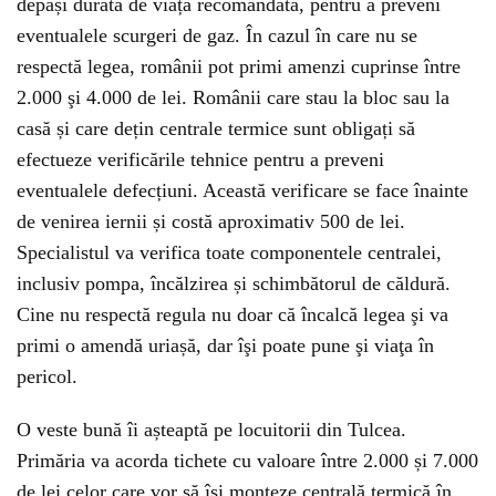
depăși durata de viață recomandată, pentru a preveni
eventualele scurgeri de gaz. În cazul în care nu se
respectă legea, românii pot primi amenzi cuprinse între
2.000 şi 4.000 de lei. Românii care stau la bloc sau la
casă și care dețin centrale termice sunt obligați să
efectueze verificările tehnice pentru a preveni
eventualele defecțiuni. Această verificare se face înainte
de venirea iernii și costă aproximativ 500 de lei.
Specialistul va verifica toate componentele centralei,
inclusiv pompa, încălzirea și schimbătorul de căldură.
Cine nu respectă regula nu doar că încalcă legea şi va
primi o amendă uriașă, dar îşi poate pune şi viaţa în
pericol.
O veste bună îi așteaptă pe locuitorii din Tulcea.
Primăria va acorda tichete cu valoare între 2.000 și 7.000
de lei celor care vor să își monteze centrală termică în