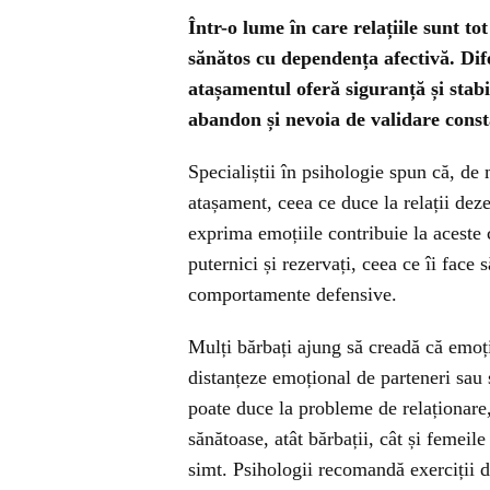
Într-o lume în care relațiile sunt 
sănătos cu dependența afectivă. Dife
atașamentul oferă siguranță și stabi
abandon și nevoia de validare const
Specialiștii în psihologie spun că, de
atașament, ceea ce duce la relații deze
exprima emoțiile contribuie la aceste c
puternici și rezervați, ceea ce îi face
comportamente defensive.
Mulți bărbați ajung să creadă că emoții
distanțeze emoțional de parteneri sau s
poate duce la probleme de relaționare, 
sănătoase, atât bărbații, cât și femeil
simt. Psihologii recomandă exerciții d