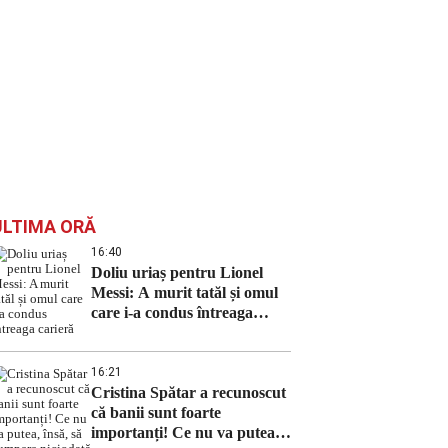
ULTIMA ORĂ
16:40
Doliu uriaș pentru Lionel
Messi: A murit tatăl și omul
care i-a condus întreaga
carieră
16:21
Cristina Spătar a recunoscut
că banii sunt foarte
importanți! Ce nu va putea,