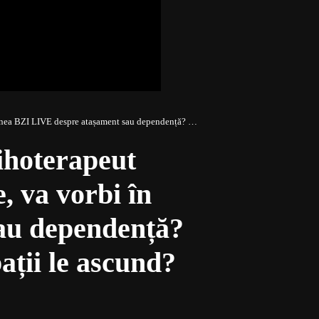
pendență? De ce ne încurcăm în emoții și de ce bărbații le ascund?
hoterapeut
e, va vorbi în
au dependență?
ații le ascund?