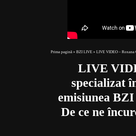
Prima pagină
»
BZI LIVE
»
LIVE VIDEO – Roxana Grigoraș, ps
LIVE VIDE
specializat î
emisiunea BZI
De ce ne încur