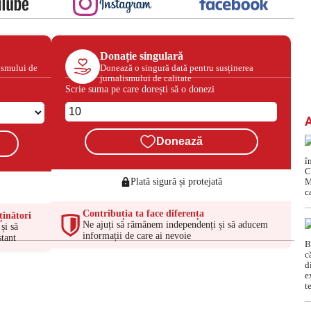
Donație singulară
ismului de
Donează o singură dată pentru susținerea
jurnalismului de calitate
Scrie suma pe care dorești să o donezi
Donează
Plată sigură și protejată
Contribuția ta face diferența
ținători
Ne ajuți să rămânem independenți și să aducem
și să
informații de care ai nevoie
tant