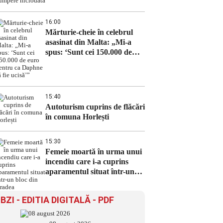
însă, să cumpere niciodată
16:00
Mărturie-cheie în celebrul
asasinat din Malta: „Mi-a
spus: ‘Sunt cei 150.000 de
euro pentru ca Daphne să fie
ucisă’”
15:40
Autoturism cuprins de flăcări
în comuna Horlești
15:30
Femeie moartă în urma unui
incendiu care i-a cuprins
aparamentul situat într-un
bloc din Oradea
BZI - EDITIA DIGITALĂ - PDF