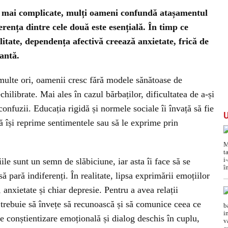
tot mai complicate, mulți oameni confundă atașamentul
rența dintre cele două este esențială. În timp ce
litate, dependența afectivă creează anxietate, frică de
antă.
 multe ori, oamenii cresc fără modele sănătoase de
chilibrate. Mai ales în cazul bărbaților, dificultatea de a-și
onfuzii. Educația rigidă și normele sociale îi învață să fie
 să își reprime sentimentele sau să le exprime prin
le sunt un semn de slăbiciune, iar asta îi face să se
ă pară indiferenți. În realitate, lipsa exprimării emoțiilor
anxietate și chiar depresie. Pentru a avea relații
e trebuie să învețe să recunoască și să comunice ceea ce
e conștientizare emoțională și dialog deschis în cuplu,