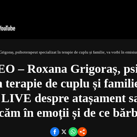
ihoterapeut specializat în terapie de cuplu și familie, va vorbi în emisiunea BZI LIVE despre atașament sau de
O – Roxana Grigoraș, psi
n terapie de cuplu și famili
 LIVE despre atașament s
căm în emoții și de ce bărb