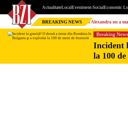
Actualitate
Local
Eveniment-Social
Economic Lo
BREAKING NEWS
Nici Alexandra nu a mai 
Breaking New
Incident 
la 100 de