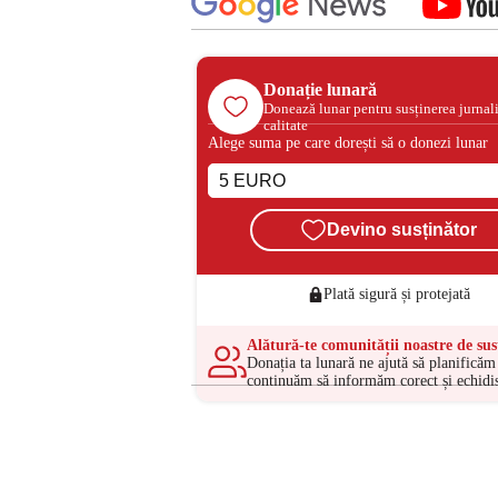
Donație lunară
Donează lunar pentru susținerea jurnal
calitate
Alege suma pe care dorești să o donezi lunar
Devino susținător
Plată sigură și protejată
Alătură-te comunității noastre de sus
Donația ta lunară ne ajută să planificăm 
continuăm să informăm corect și echidis