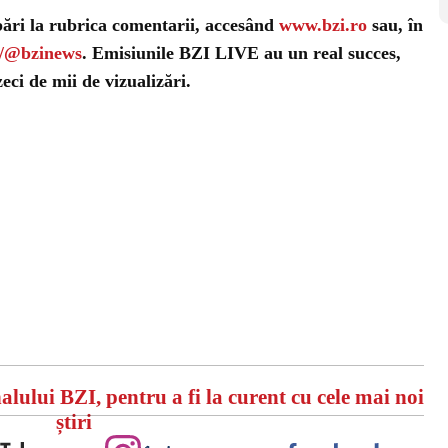
bări la rubrica comentarii, accesând
www.bzi.ro
sau, în
m/@bzinews
. Emisiunile BZI LIVE au un real succes,
ci de mii de vizualizări.
alului BZI, pentru a fi la curent cu cele mai noi
știri