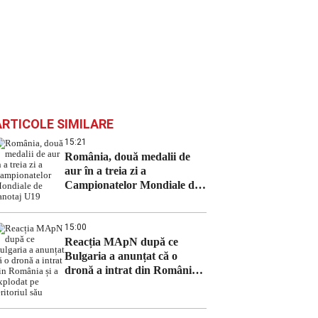
ARTICOLE SIMILARE
15:21
România, două medalii de
aur în a treia zi a
Campionatelor Mondiale de
canotaj U19
15:00
Reacția MApN după ce
Bulgaria a anunțat că o
dronă a intrat din România
și a explodat pe teritoriul său