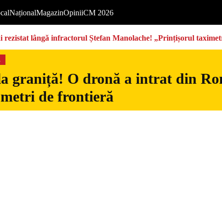
cal
Național
Magazin
Opinii
CM 2026
rezistat lângă infractorul Ștefan Manolache! „Prințișorul taximetri
s
la graniță! O dronă a intrat din Ro
 metri de frontieră