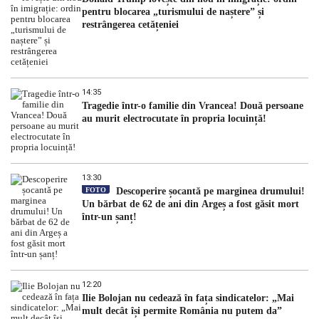
pentru blocarea „turismului de naștere” și
restrângerea cetățeniei
14:35
Tragedie într-o familie din Vrancea! Două persoane
au murit electrocutate în propria locuință!
13:30
FOTO
Descoperire șocantă pe marginea drumului!
Un bărbat de 62 de ani din Argeș a fost găsit mort
într-un șanț!
12:20
Ilie Bolojan nu cedează în fața sindicatelor: „Mai
mult decât își permite România nu putem da”