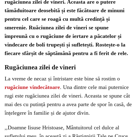
rugăciunea zilei de vineri. Aceasta are o putere
tămăduitoare deosebită și este făcătoare de minuni
pentru cel care se roagă cu multă credință și
smerenie. Ruăciunea zilei de vineri se spune
împreună cu o rugăciune de iertare a păcatelor și
vindecare de boli trupești și sufletești. Rostește-o la
fiecare sfârșit de săptămână pentru a fi ferit de rele.
Rugăciunea zilei de vineri
La vreme de necaz și întristare este bine să rostim o
rugăciune vindecătoare
. Una dintre cele mai puternice
rugi este rugăciunea zilei de vineri. Aceasta se spune cât
mai des cu putință pentru a avea parte de spor în casă, de
înțelegere în familie și de ajutor divin.
,,Doamne Iisuse Hristoase, Mântuitorul cel dulce al
sufletului meu, în această zi a Răstignirii Tale pe Cruce