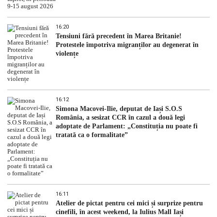
16:20
Tensiuni fără precedent în Marea Britanie!
Protestele împotriva migranților au degenerat în
violențe
16:12
Simona Macovei-Ilie, deputat de Iași S.O.S
România, a sesizat CCR în cazul a două legi
adoptate de Parlament: „Constituția nu poate fi
tratată ca o formalitate”
16:11
Atelier de pictat pentru cei mici și surprize pentru
cinefili, în acest weekend, la Iulius Mall Iași