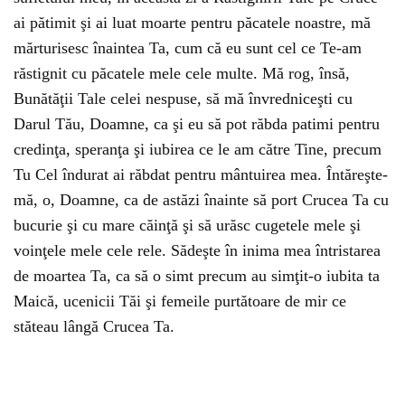
ai pătimit şi ai luat moarte pentru păcatele noastre, mă
mărturisesc înaintea Ta, cum că eu sunt cel ce Te-am
răstignit cu păcatele mele cele multe. Mă rog, însă,
Bunătăţii Tale celei nespuse, să mă învredniceşti cu
Darul Tău, Doamne, ca şi eu să pot răbda patimi pentru
credinţa, speranţa şi iubirea ce le am către Tine, precum
Tu Cel îndurat ai răbdat pentru mântuirea mea. Întăreşte-
mă, o, Doamne, ca de astăzi înainte să port Crucea Ta cu
bucurie şi cu mare căinţă şi să urăsc cugetele mele şi
voinţele mele cele rele. Sădeşte în inima mea întristarea
de moartea Ta, ca să o simt precum au simţit-o iubita ta
Maică, ucenicii Tăi şi femeile purtătoare de mir ce
stăteau lângă Crucea Ta.