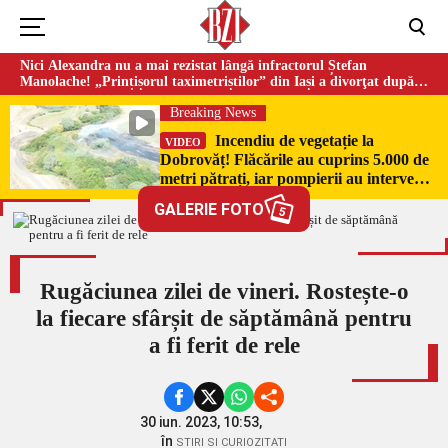
Nici Alexandra nu a mai rezistat lângă infractorul Ștefan
Manolache! „Prințișorul taximetriștilor” din Iași a divorţat după
doi ani de căsnicie
Breaking News
Incendiu de vegetație la
VIDEO
Dobrovăț! Flăcările au cuprins 5.000 de
metri pătrați, iar pompierii au intervenit
de urgență
GALERIE FOTO
5
Rugăciunea zilei de vineri. Rostește-o
la fiecare sfârșit de săptămână pentru
a fi ferit de rele
30 iun. 2023, 10:53,
în
STIRI SI CURIOZITATI