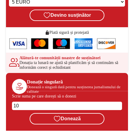
Devino susținător
Plată sigură și protejată
Alătură-te comunității noastre de susținători
Donația ta lunară ne ajută să planificăm și să continuăm să
informăm corect și echidistant
Donație singulară
Donează o singură dată pentru susținerea jurnalismului de
calitate
Scrie suma pe care dorești să o donezi
Donează