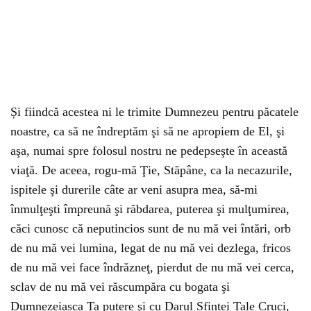
Și fiindcă acestea ni le trimite Dumnezeu pentru păcatele
noastre, ca să ne îndreptăm şi să ne apropiem de El, şi
aşa, numai spre folosul nostru ne pedepseşte în această
viaţă. De aceea, rogu-mă Ţie, Stăpâne, ca la necazurile,
ispitele şi durerile câte ar veni asupra mea, să-mi
înmulţeşti împreună şi răbdarea, puterea şi mulţumirea,
căci cunosc că neputincios sunt de nu mă vei întări, orb
de nu mă vei lumina, legat de nu mă vei dezlega, fricos
de nu mă vei face îndrăzneţ, pierdut de nu mă vei cerca,
sclav de nu mă vei răscumpăra cu bogata şi
Dumnezeiasca Ta putere şi cu Darul Sfintei Tale Cruci,