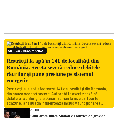
ARTICOL RECOMANDAT
Restricții la apă în 141 de localități din
România. Seceta severă reduce debitele
râurilor și pune presiune pe sistemul
energetic
Restricțiile la apă afectează 141 de localități din România,
din cauza secetei severe. Autoritățile avertizează că
debitele râurilor și ale Dunării rămân la niveluri foarte
scăzute, iar situația influențează inclusiv funcționarea
Centralei Nucleare de la Cernavodă. România se confruntă
A1.ro
cu una dintre cele mai dificile perioade din punct de vedere
Cum arată Ilinca Simion cu burtica de gravidă.
hidrologic din ultimii ani. Lipsa […]