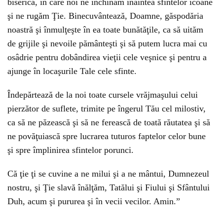
biserică, în care noi ne închinăm înaintea sfintelor icoane
şi ne rugăm Ţie. Binecuvântează, Doamne, găspodăria
noastră şi înmulţeşte în ea toate bunătăţile, ca să uităm
de grijile şi nevoile pământeşti şi să putem lucra mai cu
osâdrie pentru dobândirea vieţii cele veşnice şi pentru a
ajunge în locaşurile Tale cele sfinte.
Îndepărtează de la noi toate cursele vrăjmaşului celui
pierzător de suflete, trimite pe îngerul Tău cel milostiv,
ca să ne păzească şi să ne ferească de toată răutatea şi să
ne povăţuiască spre lucrarea tuturos faptelor celor bune
şi spre împlinirea sfintelor porunci.
Că ţie ţi se cuvine a ne milui şi a ne mântui, Dumnezeul
nostru, şi Ţie slavă înălţăm, Tatălui şi Fiului şi Sfântului
Duh, acum şi pururea şi în vecii vecilor. Amin.”