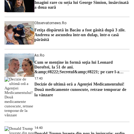
Imagini rare cu soția lui George Simion, însărcinată
a doua oară
Observatornews.ro
Fetiţa dispărută în Bacău a fost găsită după 3 zile.
Andreea se ascundea într-un dulap, într-o casă
părăsită
As.ro
Cum se menţine în formă soţia lui Leonard
Doroftei, la 51 de ani.
&amp;#8222;Secretul&amp;#8221; pe care l-a
dezvăluit
17:40
Decizie de ultimă oră a Agenției Medicamentului!
Două medicamente cunoscute, retrase temporar de
la vânzare
14:40
Donald Trump lovește din nou în imigrație: ordin