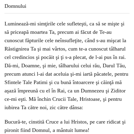
Luminează-mi simţirile cele sufleteşti, ca să se mişte şi
să priceapă moartea Ta, precum ai făcut de Te-au
cunoscut făpturile cele neînsufleţite, când s-au mişcat la
Răstignirea Ta şi mai vârtos, cum te-a cunoscut tâlharul
cel credincios şi pocăit şi ţi s-a plecat, de l-ai pus în rai.
Dă-mi, Doamne, şi mie, tâlharului celui rău, Darul Tău,
precum atunci l-ai dat aceluia şi-mi iartă păcatele, pentru
Sfintele Tale Patimi şi cu bună întoarcere şi căinţă mă
aşază împreună cu el în Rai, ca un Dumnezeu şi Ziditor
ce-mi eşti. Mă închin Crucii Tale, Hristoase, şi pentru
iubirea Ta către noi, zic către dânsa:
Bucură-te, cinstită Cruce a lui Hristos, pe care ridicat şi
pironit fiind Domnul, a mântuit lumea!