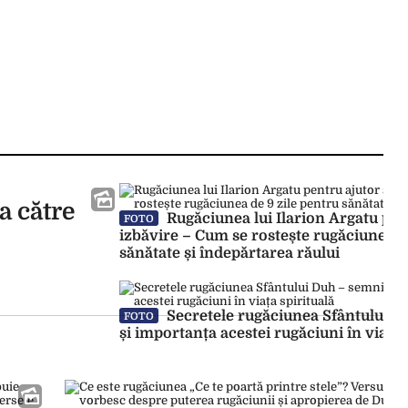
a către
Rugăciunea lui Ilarion Argatu pent
FOTO
izbăvire – Cum se rostește rugăciunea d
sănătate și îndepărtarea răului
Secretele rugăciunea Sfântului Du
FOTO
și importanța acestei rugăciuni în viața 