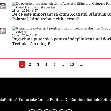
23 Ian. 2026, 16:57
De ce este important să citim Acatistul Sfântului G
Palama? Când trebuie citit acesta?
13 Ian. 2026, 14:31
Rugăciune puternică pentru îndeplinirea unei dori
Trebuie să o citești!
1
2
3
4
5
...
10
...
ală
Politică Editorială
Contact
Politica De Confidentialitate
Polit