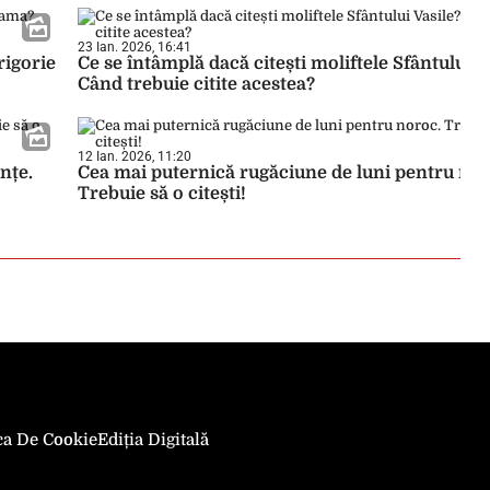
23 Ian. 2026, 16:41
rigorie
Ce se întâmplă dacă citești moliftele Sfântului V
Când trebuie citite acestea?
12 Ian. 2026, 11:20
nțe.
Cea mai puternică rugăciune de luni pentru nor
Trebuie să o citești!
ica De Cookie
Ediția Digitală