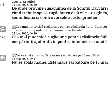
ul
03 Iun. 2026, 16:30
De unde provine rugăciunea de la Schitul Darvari și
când trebuie spusă rugăciunea de 9 zile – originea,
semnificația și controversele acestei practici
02 Iun. 2026, 16:30
esc
Cea mai puternică rugăciune pentru căsătoria fiu
cer părinții ajutor divin pentru întemeierea unei f
14 Mai 2026, 19:41
Nu se spală mâine. Este mare sărbătoare pe 15 ma