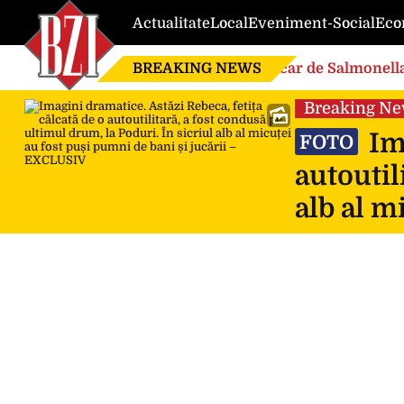
Actualitate
Local
Eveniment-Social
Eco
BREAKING NEWS
Focar de Salmonella
Breaking N
Ima
FOTO
autoutil
alb al m