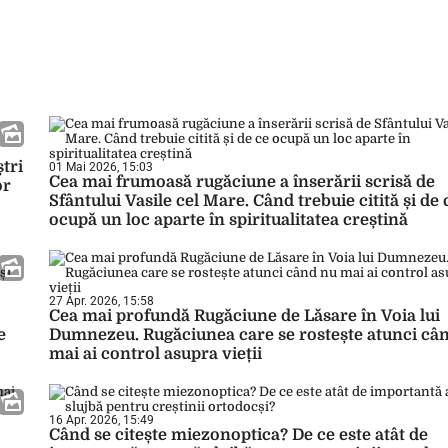
tri
01 Mai 2026, 15:03
Cea mai frumoasă rugăciune a înserării scrisă de
or
Sfântului Vasile cel Mare. Când trebuie citită și de 
ocupă un loc aparte în spiritualitatea creștină
27 Apr. 2026, 15:58
Cea mai profundă Rugăciune de Lăsare în Voia lui
e
Dumnezeu. Rugăciunea care se rostește atunci câ
mai ai control asupra vieții
16 Apr. 2026, 15:49
Când se citește miezonoptica? De ce este atât de