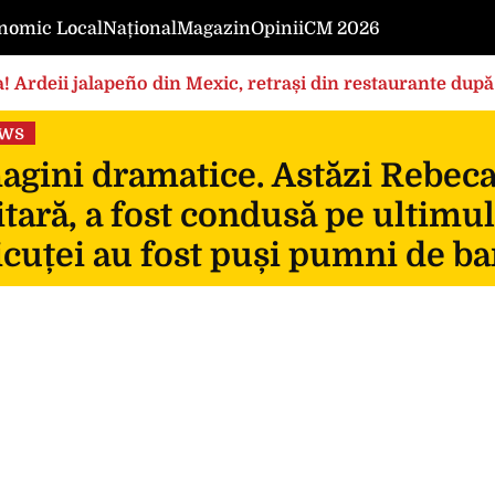
nomic Local
Național
Magazin
Opinii
CM 2026
! Ardeii jalapeño din Mexic, retrași din restaurante după
ews
gini dramatice. Astăzi Rebeca, 
itară, a fost condusă pe ultimul
icuței au fost puși pumni de ba