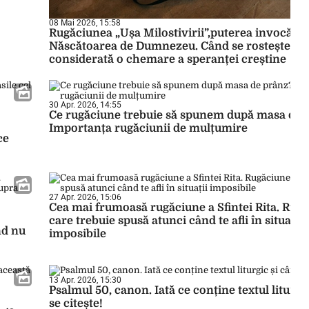
08 Mai 2026, 15:58
Rugăciunea „Ușa Milostivirii”,puterea invocării 
Născătoarea de Dumnezeu. Când se rostește și d
considerată o chemare a speranței creștine
30 Apr. 2026, 14:55
Ce rugăciune trebuie să spunem după masa de 
Importanța rugăciunii de mulțumire
ce
27 Apr. 2026, 15:06
Cea mai frumoasă rugăciune a Sfintei Rita. Rug
care trebuie spusă atunci când te afli în situații
nd nu
imposibile
13 Apr. 2026, 15:30
Psalmul 50, canon. Iată ce conține textul liturgi
se citește!