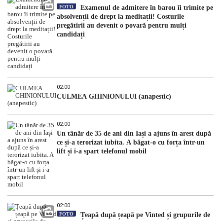
FOTO
Examenul de admitere în barou îi trimite pe
absolvenții de drept la meditații! Costurile
pregătirii au devenit o povară pentru mulți
candidați
02:00
CULMEA GHINIONULUI (anapestic)
02:00
Un tânăr de 35 de ani din Iași a ajuns în arest după
ce și-a terorizat iubita. A băgat-o cu forța într-un
lift și i-a spart telefonul mobil
02:00
FOTO
Țeapă după țeapă pe Vinted și grupurile de