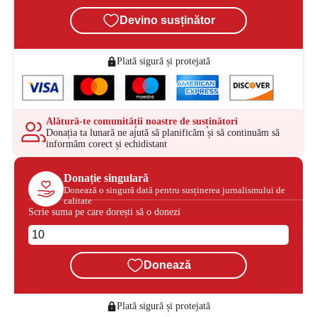
Devino susținător
Plată sigură și protejată
Alătură-te comunității noastre de susținători
Donația ta lunară ne ajută să planificăm și să continuăm să
informăm corect și echidistant
Donație singulară
Donează o singură dată pentru susținerea jurnalismului de
calitate
Scrie suma pe care dorești să o donezi
Donează
Plată sigură și protejată