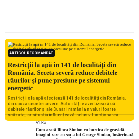
ARTICOL RECOMANDAT
Restricții la apă în 141 de localități din
România. Seceta severă reduce debitele
râurilor și pune presiune pe sistemul
energetic
Restricțiile la apă afectează 141 de localități din România,
din cauza secetei severe. Autoritățile avertizează că
debitele râurilor și ale Dunării rămân la niveluri foarte
scăzute, iar situația influențează inclusiv funcționarea
Centralei Nucleare de la Cernavodă. România se confruntă
A1.ro
cu una dintre cele mai dificile perioade din punct de vedere
Cum arată Ilinca Simion cu burtica de gravidă.
hidrologic din ultimii ani. Lipsa […]
Imagini rare cu soția lui George Simion, însărcinată