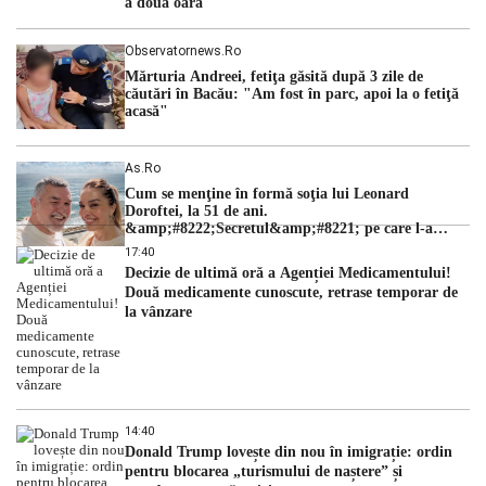
a doua oară
Observatornews.ro
Mărturia Andreei, fetiţa găsită după 3 zile de
căutări în Bacău: "Am fost în parc, apoi la o fetiţă
acasă"
As.ro
Cum se menţine în formă soţia lui Leonard
Doroftei, la 51 de ani.
&amp;#8222;Secretul&amp;#8221; pe care l-a
dezvăluit
17:40
Decizie de ultimă oră a Agenției Medicamentului!
Două medicamente cunoscute, retrase temporar de
la vânzare
14:40
Donald Trump lovește din nou în imigrație: ordin
pentru blocarea „turismului de naștere” și