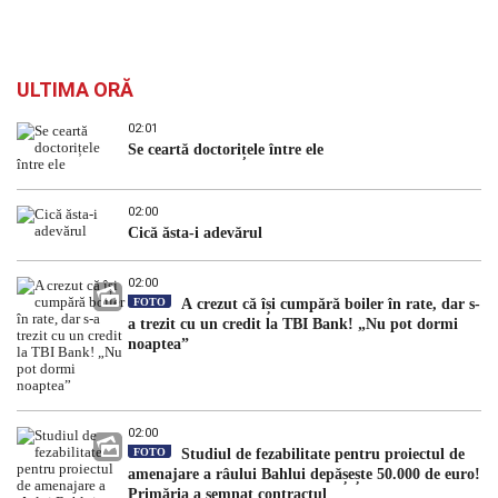
ULTIMA ORĂ
02:01
Se ceartă doctorițele între ele
02:00
Cică ăsta-i adevărul
02:00
FOTO
A crezut că își cumpără boiler în rate, dar s-
a trezit cu un credit la TBI Bank! „Nu pot dormi
noaptea”
02:00
FOTO
Studiul de fezabilitate pentru proiectul de
amenajare a râului Bahlui depășește 50.000 de euro!
Primăria a semnat contractul