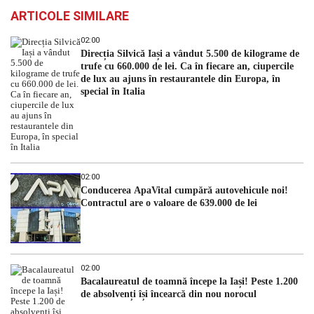
ARTICOLE SIMILARE
02:00
Direcția Silvică Iași a vândut 5.500 de kilograme de
trufe cu 660.000 de lei. Ca în fiecare an, ciupercile
de lux au ajuns în restaurantele din Europa, în
special în Italia
02:00
Conducerea ApaVital cumpără autovehicule noi!
Contractul are o valoare de 639.000 de lei
02:00
Bacalaureatul de toamnă începe la Iași! Peste 1.200
de absolvenți își încearcă din nou norocul