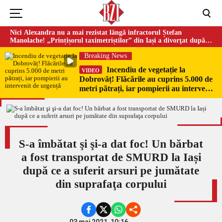
Nici Alexandra nu a mai rezistat lângă infractorul Ștefan
Manolache! „Prințișorul taximetriștilor” din Iași a divorţat după
doi ani de căsnicie
Breaking News
Incendiu de vegetație la
VIDEO
Dobrovăț! Flăcările au cuprins 5.000 de
metri pătrați, iar pompierii au intervenit
de urgență
S-a îmbătat şi şi-a dat foc! Un bărbat
a fost transportat de SMURD la Iași
după ce a suferit arsuri pe jumătate
din suprafaţa corpului