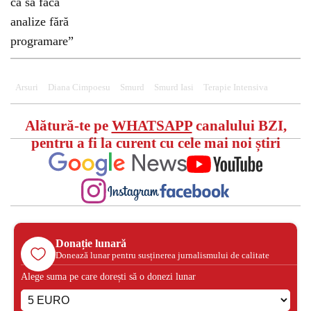
Arsuri
Diana Cimpoesu
Smurd
Smurd Iasi
Terapie Intensiva
Alătură-te pe
WHATSAPP
canalului BZI,
pentru a fi la curent cu cele mai noi știri
Donație lunară
Donează lunar pentru susținerea jurnalismului de calitate
Alege suma pe care dorești să o donezi lunar