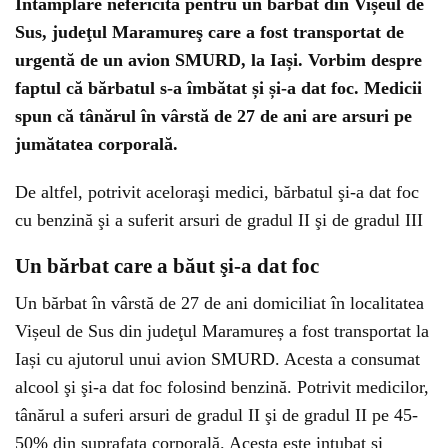
Întâmplare nefericită pentru un bărbat din Vișeul de
Sus, judeţul Maramureş care a fost transportat de
urgentă de un avion SMURD, la Iași. Vorbim despre
faptul că bărbatul s-a îmbătat și și-a dat foc. Medicii
spun că tânărul în vârstă de 27 de ani are arsuri pe
jumătatea corporală.
De altfel, potrivit aceloraşi medici, bărbatul şi-a dat foc
cu benzină şi a suferit arsuri de gradul II şi de gradul III
Un bărbat care a băut şi-a dat foc
Un bărbat în vârstă de 27 de ani domiciliat în localitatea
Vișeul de Sus din judeţul Maramureș a fost transportat la
Iași cu ajutorul unui avion SMURD. Acesta a consumat
alcool şi şi-a dat foc folosind benzină. Potrivit medicilor,
tânărul a suferi arsuri de gradul II şi de gradul II pe 45-
50% din suprafaţa corporală. Acesta este intubat şi