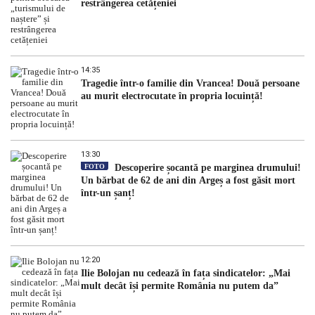
restrângerea cetățeniei
14:35
Tragedie într-o familie din Vrancea! Două persoane
au murit electrocutate în propria locuință!
13:30
FOTO
Descoperire șocantă pe marginea drumului!
Un bărbat de 62 de ani din Argeș a fost găsit mort
într-un șanț!
12:20
Ilie Bolojan nu cedează în fața sindicatelor: „Mai
mult decât își permite România nu putem da”