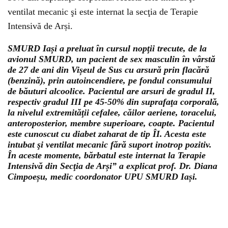
ventilat mecanic şi este internat la secţia de Terapie
Intensivă de Arși.
SMURD Iași a preluat în cursul nopţii trecute, de la
avionul SMURD, un pacient de sex masculin în vârstă
de 27 de ani din Vișeul de Sus cu arsură prin flacără
(benzină), prin autoincendiere, pe fondul consumului
de băuturi alcoolice. Pacientul are arsuri de gradul II,
respectiv gradul III pe 45-50% din suprafaţa corporală,
la nivelul extremităţii cefalee, căilor aeriene, toracelui,
anteroposterior, membre superioare, coapte. Pacientul
este cunoscut cu diabet zaharat de tip ÎI. Acesta este
intubat şi ventilat mecanic fără suport inotrop pozitiv.
În aceste momente, bărbatul este internat la Terapie
Intensivă din Secţia de Arși” a explicat prof. Dr. Diana
Cimpoeșu, medic coordonator UPU SMURD Iași.