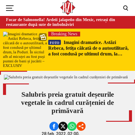
Focar de Salmonella! Ardeii jalapeño din Mexic, retrași din
restaurante după sute de îmbolnăviri
Breaking News
Imagini dramatice. Astăzi
FOTO
Rebeca, fetița călcată de o autoutilitară,
a fost condusă pe ultimul drum, la
Poduri. În sicriul alb al micuței au fost
puși pumni de bani și jucării –
EXCLUSIV
Salubris preia gratuit deșeurile
vegetale în cadrul curățeniei de
primăvară
28 feb. 2022, 02:00,