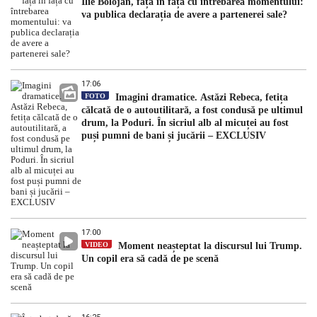
Ilie Bolojan, față în față cu întrebarea momentului:
va publica declarația de avere a partenerei sale?
17:06
FOTO
Imagini dramatice. Astăzi Rebeca, fetița
călcată de o autoutilitară, a fost condusă pe ultimul
drum, la Poduri. În sicriul alb al micuței au fost
puși pumni de bani și jucării – EXCLUSIV
17:00
VIDEO
Moment neașteptat la discursul lui Trump.
Un copil era să cadă de pe scenă