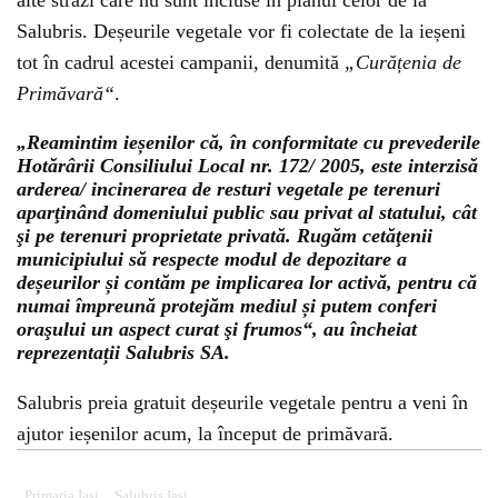
alte străzi care nu sunt incluse în planul celor de la
Salubris. Deșeurile vegetale vor fi colectate de la ieșeni
tot în cadrul acestei campanii, denumită
„Curățenia de
Primăvară“
.
„Reamintim ieșenilor că, în conformitate cu prevederile
Hotărârii Consiliului Local nr. 172/ 2005, este interzisă
arderea/ incinerarea de resturi vegetale pe terenuri
aparţinând domeniului public sau privat al statului, cât
şi pe terenuri proprietate privată. Rugăm cetăţenii
municipiului să respecte modul de depozitare a
deșeurilor și contăm pe implicarea lor activă, pentru că
numai împreună protejăm mediul și putem conferi
oraşului un aspect curat şi frumos“, au încheiat
reprezentații Salubris SA.
Salubris preia gratuit deșeurile vegetale pentru a veni în
ajutor ieșenilor acum, la început de primăvară.
Primaria Iași
Salubris Iasi