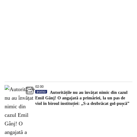
02:00
FOTO
Autoritățile nu au învățat nimic din cazul
Emil Gânj! O angajată a primăriei, la un pas de
viol în biroul instituției: „S-a dezbrăcat gol-pușcă”