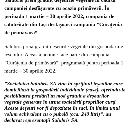
Salubris preia gratuit deșeurile vegetale în cadrul
campaniei desfășurate cu ocazia primăverii. În
perioada 1 martie – 30 aprilie 2022, compania de
salubritate din Iași desfășoară campania ”Curățenia
de primăvară“
Salubris preia gratuit deșeurile vegetale din gospodăriile
ieșenilor. Această acțiune face parte din campania
”Curățenia de primăvară“, programată pentru perioada 1
martie – 30 aprilie 2022.
”Societatea Salubris SA vine în sprijinul ieșenilor care
domiciliază la gospodării individuale (case), oferindu-le
posibilitatea predării în mod gratuit a deșeurilor
vegetale generate în urma toaletării propriilor curți.
Aceste deșeuri vor fi depozitate în saci, în limita unui
volum echivalent cu o pubelă (cca. 240 litri)“, au
declarat reprezentații Salubris SA.