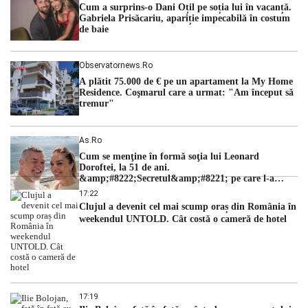
Cum a surprins-o Dani Oțil pe soția lui în vacanță.
judecătorii de la instanța supremă au […]
Gabriela Prisăcariu, apariție impecabilă în costum
de baie
Observatornews.ro
A plătit 75.000 de € pe un apartament la My Home
Residence. Coşmarul care a urmat: "Am început să
tremur"
As.ro
Cum se menţine în formă soţia lui Leonard
Doroftei, la 51 de ani.
&amp;#8222;Secretul&amp;#8221; pe care l-a
dezvăluit
17:22
Clujul a devenit cel mai scump oraș din România în
weekendul UNTOLD. Cât costă o cameră de hotel
17:19