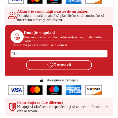
Alătură-te comunității noastre de susținători
Donația ta lunară ne ajută să planificăm și să continuăm să
informăm corect și echidistant
Donație singulară
Donează o singură dată pentru susținerea jurnalismului de
calitate
Scrie suma pe care dorești să o donezi
Donează
Plată sigură și protejată
Contribuția ta face diferența
Ne ajuți să rămânem independenți și să aducem informații de
care ai nevoie