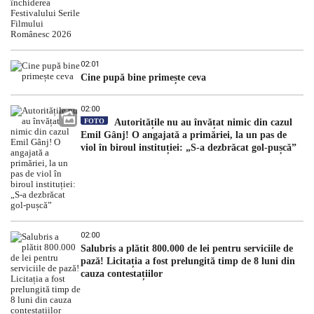
02:01
Cine pupă bine primește ceva
02:00
FOTO
Autoritățile nu au învățat nimic din cazul
Emil Gânj! O angajată a primăriei, la un pas de
viol în biroul instituției: „S-a dezbrăcat gol-pușcă”
02:00
Salubris a plătit 800.000 de lei pentru serviciile de
pază! Licitația a fost prelungită timp de 8 luni din
cauza contestațiilor