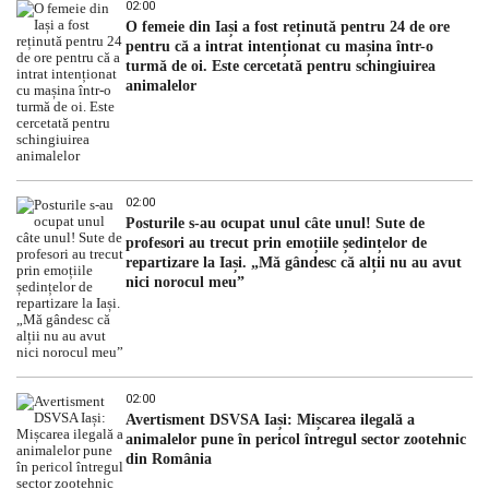
02:00
O femeie din Iași a fost reținută pentru 24 de ore
pentru că a intrat intenționat cu mașina într-o
turmă de oi. Este cercetată pentru schingiuirea
animalelor
02:00
Posturile s-au ocupat unul câte unul! Sute de
profesori au trecut prin emoțiile ședințelor de
repartizare la Iași. „Mă gândesc că alții nu au avut
nici norocul meu”
02:00
Avertisment DSVSA Iași: Mișcarea ilegală a
animalelor pune în pericol întregul sector zootehnic
din România