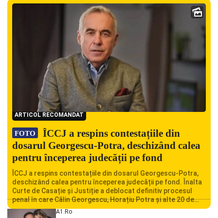
ARTICOL RECOMANDAT
ÎCCJ a respins contestațiile din
FOTO
dosarul Georgescu-Potra, deschizând calea
pentru începerea judecății pe fond
ÎCCJ a respins contestațiile din dosarul Georgescu-Potra,
deschizând calea pentru începerea judecății pe fond. Înalta
Curte de Casație și Justiție a deblocat definitiv procesul
penal în care Călin Georgescu, Horațiu Potra și alte 20 de
persoane sunt acuzați de acțiuni îndreptate împotriva
A1.ro
ordinii constituționale. În ședința din camera preliminară,