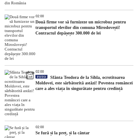
02:00
Două firme vor să furnizeze un microbuz pentru
transportul elevilor din comuna Miroslovești!
Contractul depășește 300.000 de lei
02:00
FOTO
Sfânta Teodora de la Sihla, ocrotitoarea
Moldovei, este sărbătorită astăzi! Povestea româncei
care a ales viața în singurătate pentru credință
02:00
Se fură și la preț, și la cântar