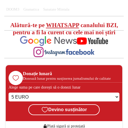
DOOM3
Gramatica
Sanatate Mintala
Alătură-te pe
WHATSAPP
canalului BZI,
pentru a fi la curent cu cele mai noi știri
Donație lunară
Donează lunar pentru susținerea jurnalismului de calitate
Alege suma pe care dorești să o donezi lunar
Devino susținător
Plată sigură și protejată