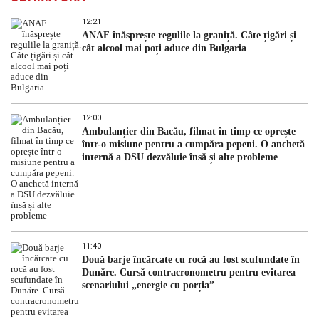
12:21
ANAF înăsprește regulile la graniță. Câte țigări și
cât alcool mai poți aduce din Bulgaria
12:00
Ambulanțier din Bacău, filmat în timp ce oprește
într-o misiune pentru a cumpăra pepeni. O anchetă
internă a DSU dezvăluie însă și alte probleme
11:40
Două barje încărcate cu rocă au fost scufundate în
Dunăre. Cursă contracronometru pentru evitarea
scenariului „energie cu porția”