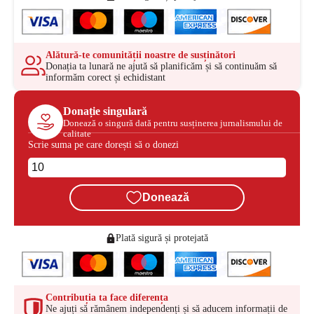
Alătură-te comunității noastre de susținători
Donația ta lunară ne ajută să planificăm și să continuăm să
informăm corect și echidistant
Donație singulară
Donează o singură dată pentru susținerea jurnalismului de
calitate
Scrie suma pe care dorești să o donezi
Donează
Plată sigură și protejată
Contribuția ta face diferența
Ne ajuți să rămânem independenți și să aducem informații de