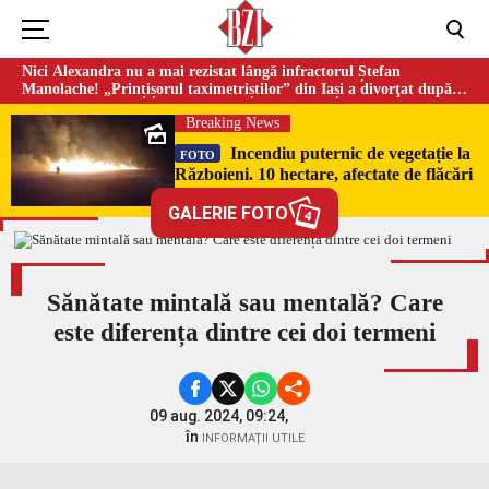
Nici Alexandra nu a mai rezistat lângă infractorul Ștefan
Manolache! „Prințișorul taximetriștilor” din Iași a divorţat după
doi ani de căsnicie
Breaking News
Incendiu puternic de vegetație la
FOTO
Războieni. 10 hectare, afectate de flăcări
GALERIE FOTO
4
Sănătate mintală sau mentală? Care
este diferența dintre cei doi termeni
09 aug. 2024, 09:24,
în
INFORMAȚII UTILE