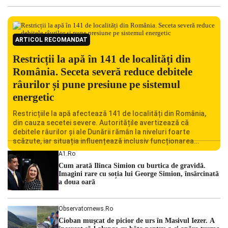
ARTICOL RECOMANDAT
Restricții la apă în 141 de localități din
România. Seceta severă reduce debitele
râurilor și pune presiune pe sistemul
energetic
Restricțiile la apă afectează 141 de localități din România,
din cauza secetei severe. Autoritățile avertizează că
debitele râurilor și ale Dunării rămân la niveluri foarte
scăzute, iar situația influențează inclusiv funcționarea
Centralei Nucleare de la Cernavodă. România se confruntă
A1.ro
cu una dintre cele mai dificile perioade din punct de vedere
Cum arată Ilinca Simion cu burtica de gravidă.
hidrologic din ultimii ani. Lipsa […]
Imagini rare cu soția lui George Simion, însărcinată
a doua oară
Observatornews.ro
Cioban muşcat de picior de urs în Masivul Iezer. A