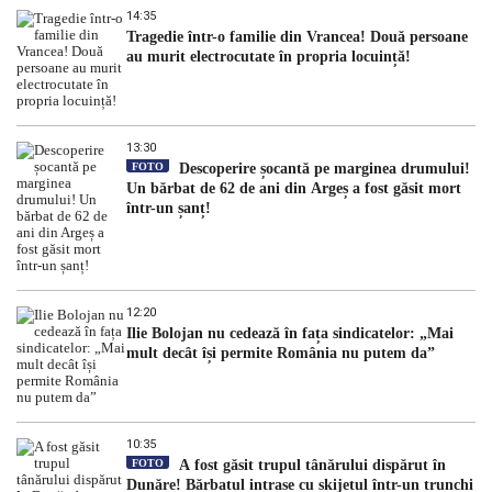
14:35
Tragedie într-o familie din Vrancea! Două persoane
au murit electrocutate în propria locuință!
13:30
FOTO
Descoperire șocantă pe marginea drumului!
Un bărbat de 62 de ani din Argeș a fost găsit mort
într-un șanț!
12:20
Ilie Bolojan nu cedează în fața sindicatelor: „Mai
mult decât își permite România nu putem da”
10:35
FOTO
A fost găsit trupul tânărului dispărut în
Dunăre! Bărbatul intrase cu skijetul într-un trunchi