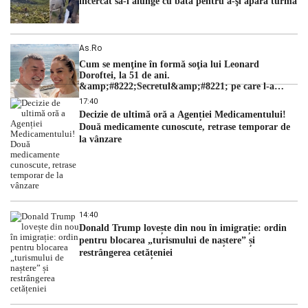
încercat să-l alunge cu bâta pentru a-şi apăra turma
As.ro
Cum se menţine în formă soţia lui Leonard
Doroftei, la 51 de ani.
&amp;#8222;Secretul&amp;#8221; pe care l-a
dezvăluit
17:40
Decizie de ultimă oră a Agenției Medicamentului!
Două medicamente cunoscute, retrase temporar de
la vânzare
14:40
Donald Trump lovește din nou în imigrație: ordin
pentru blocarea „turismului de naștere” și
restrângerea cetățeniei