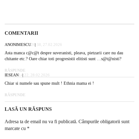
COMENTARII
ANONIMESCU
20:38, 27.02.2026
Asta manca c@c@t despre suveranisti, pleava, pietzarii care nu dau
chitante etc.? Oare chiar toti progresistii elitisti sunt …s@t@nisti?
RĂSPUNDE
IESEAN
14:22, 28.02.2026
Chiar si numele sau spune mult ! Ethnia mama ei !
RĂSPUNDE
LASĂ UN RĂSPUNS
Adresa ta de email nu va fi publicată.
Câmpurile obligatorii sunt
marcate cu
*