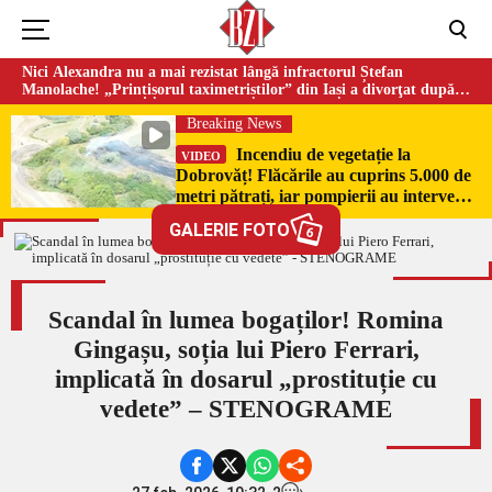
Nici Alexandra nu a mai rezistat lângă infractorul Ștefan
Manolache! „Prințișorul taximetriștilor” din Iași a divorţat după
doi ani de căsnicie
Breaking News
Incendiu de vegetație la
VIDEO
Dobrovăț! Flăcările au cuprins 5.000 de
metri pătrați, iar pompierii au intervenit
de urgență
GALERIE FOTO
6
Scandal în lumea bogaților! Romina
Gingașu, soția lui Piero Ferrari,
implicată în dosarul „prostituție cu
vedete” – STENOGRAME