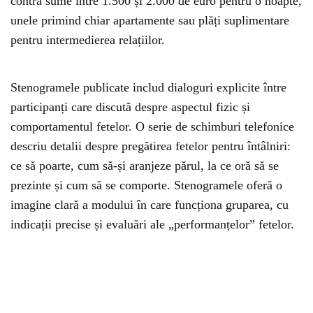
contra sume între 1.500 și 2.000 de euro pentru o noapte,
unele primind chiar apartamente sau plăți suplimentare
pentru intermedierea relațiilor.
Stenogramele publicate includ dialoguri explicite între
participanți care discută despre aspectul fizic și
comportamentul fetelor. O serie de schimburi telefonice
descriu detalii despre pregătirea fetelor pentru întâlniri:
ce să poarte, cum să-și aranjeze părul, la ce oră să se
prezinte și cum să se comporte. Stenogramele oferă o
imagine clară a modului în care funcționa gruparea, cu
indicații precise și evaluări ale „performanțelor” fetelor.