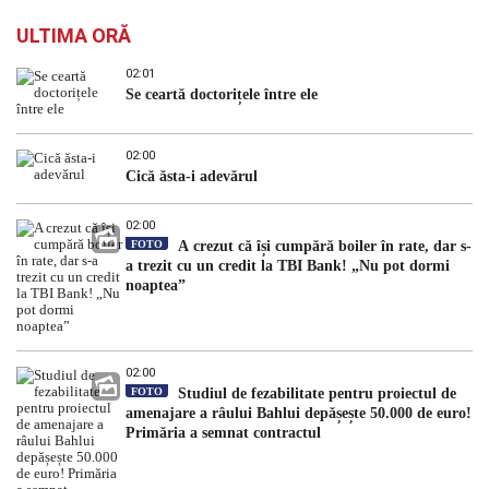
ULTIMA ORĂ
02:01
Se ceartă doctorițele între ele
02:00
Cică ăsta-i adevărul
02:00
FOTO
A crezut că își cumpără boiler în rate, dar s-
a trezit cu un credit la TBI Bank! „Nu pot dormi
noaptea”
02:00
FOTO
Studiul de fezabilitate pentru proiectul de
amenajare a râului Bahlui depășește 50.000 de euro!
Primăria a semnat contractul