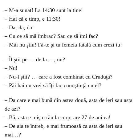
– M-a sunat! La 14:30 sunt la tine!
– Hai că e timp, e 11:30!
– Da, da, da!
– Cu ce să mă îmbrac? Sau ce să îmi fac?
– Măi nu ştiu! Fă-te şi tu femeia fatală cum crezi tu!
– Îl ştii pe … de la …, nu?
– Nu!
– Nu-l ştii? … care a fost combinat cu Cruduţa?
– Păi hai nu vrei să îţi fac cunoştinţă cu el?
– Da care e mai bună din astea două, asta de ieri sau asta
de azi?
– Bă, asta e mişto rău la corp, are 27 de ani ea!
– De aia te întreb, e mai frumoasă ca asta de ieri sau
mai…?