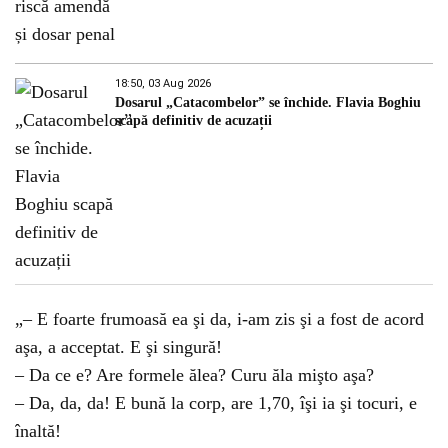
18:50, 03 Aug 2026
Dosarul „Catacombelor” se închide. Flavia Boghiu
scapă definitiv de acuzații
„– E foarte frumoasă ea şi da, i-am zis şi a fost de acord
aşa, a acceptat. E şi singură!
– Da ce e? Are formele ălea? Curu ăla mişto aşa?
– Da, da, da! E bună la corp, are 1,70, îşi ia şi tocuri, e
înaltă!