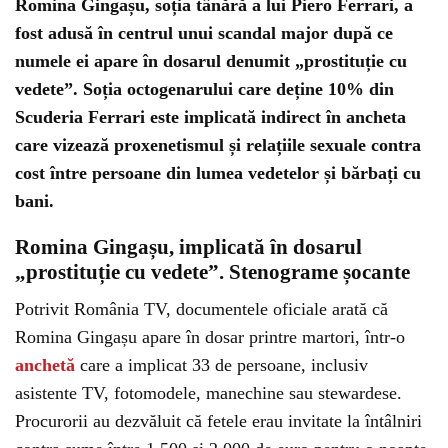
Romina Gingașu, soția tânără a lui
Piero Ferrari
, a
fost adusă în centrul unui scandal major după ce
numele ei apare în dosarul denumit „prostituție cu
vedete”. Soția octogenarului care deține 10% din
Scuderia Ferrari este implicată indirect în ancheta
care vizează proxenetismul și relațiile sexuale contra
cost între persoane din lumea vedetelor și bărbați cu
bani.
Romina Gingașu, implicată în dosarul
„prostituție cu vedete”. Stenograme șocante
Potrivit România TV, documentele oficiale arată că
Romina Gingașu apare în dosar printre martori, într-o
anchetă
care a implicat 33 de persoane, inclusiv
asistente TV, fotomodele, manechine sau stewardese.
Procurorii au dezvăluit că fetele erau invitate la întâlniri