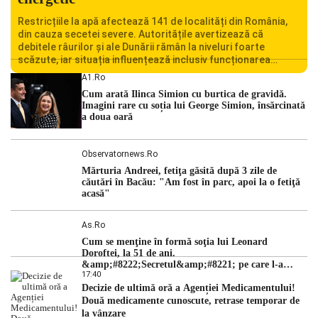
Restricțiile la apă afectează 141 de localități din România,
din cauza secetei severe. Autoritățile avertizează că
debitele râurilor și ale Dunării rămân la niveluri foarte
scăzute, iar situația influențează inclusiv funcționarea
Centralei Nucleare de la Cernavodă. România se confruntă
A1.ro
cu una dintre cele mai dificile perioade din punct de vedere
Cum arată Ilinca Simion cu burtica de gravidă.
hidrologic din ultimii ani. Lipsa […]
Imagini rare cu soția lui George Simion, însărcinată
a doua oară
Observatornews.ro
Mărturia Andreei, fetiţa găsită după 3 zile de
căutări în Bacău: "Am fost în parc, apoi la o fetiţă
acasă"
As.ro
Cum se menţine în formă soţia lui Leonard
Doroftei, la 51 de ani.
&amp;#8222;Secretul&amp;#8221; pe care l-a
17:40
dezvăluit
Decizie de ultimă oră a Agenției Medicamentului!
Două medicamente cunoscute, retrase temporar de
la vânzare