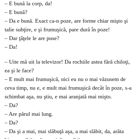
– E bună la corp, da!
– E bună?
– Da e bună. Exact ca-n poze, are forme chiar mişto şi
talie subţire, e şi frumuşică, pare dură în poze!
– Dar ţâţele le are puse?
– Da!
– Uite mă uit la televizor! Da rochiile astea fără chiloţi,
ea şi le face?
– E mult mai frumuşică, nici eu nu o mai văzusem de
ceva timp, nu e, e mult mai frumuşică decât în poze, s-a
schimbat aşa, nu ştiu, e mai aranjată mai mişto.
– Da?
– Are părul mai lung.
– Da?
– Da şi a mai, mai slăbuţă aşa, a mai slăbit, da, arăta