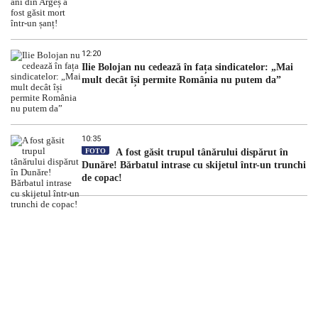
12:20
Ilie Bolojan nu cedează în fața sindicatelor: „Mai
mult decât își permite România nu putem da”
10:35
FOTO
A fost găsit trupul tânărului dispărut în
Dunăre! Bărbatul intrase cu skijetul într-un trunchi
de copac!