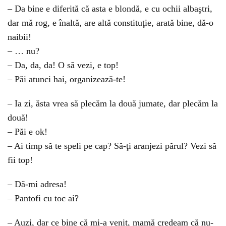
– Da bine e diferită că asta e blondă, e cu ochii albaştri,
dar mă rog, e înaltă, are altă constituţie, arată bine, dă-o
naibii!
– … nu?
– Da, da, da! O să vezi, e top!
– Păi atunci hai, organizează-te!
– Ia zi, ăsta vrea să plecăm la două jumate, dar plecăm la
două!
– Păi e ok!
– Ai timp să te speli pe cap? Să-ţi aranjezi părul? Vezi să
fii top!
– Dă-mi adresa!
– Pantofi cu toc ai?
– Auzi, dar ce bine că mi-a venit, mamă credeam că nu-