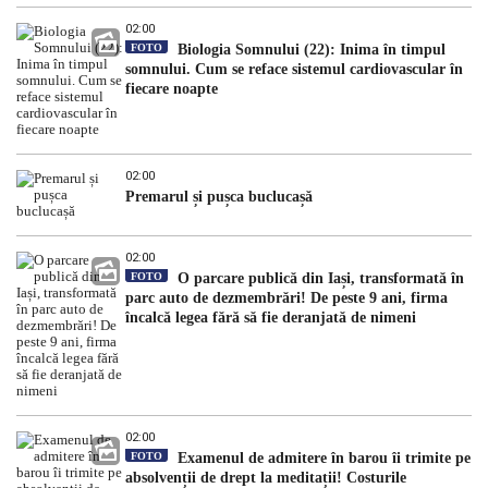
02:00
FOTO
Biologia Somnului (22): Inima în timpul
somnului. Cum se reface sistemul cardiovascular în
fiecare noapte
02:00
Premarul și pușca buclucașă
02:00
FOTO
O parcare publică din Iași, transformată în
parc auto de dezmembrări! De peste 9 ani, firma
încalcă legea fără să fie deranjată de nimeni
02:00
FOTO
Examenul de admitere în barou îi trimite pe
absolvenții de drept la meditații! Costurile