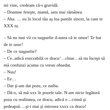
mi vine, credeam că-s gravidă.
– Doamne fereşte, mamă, asta mai rămânea.
– Aha. … eu în locul tău aş lua pastile sincer, la cum te
XXX tu.
– Să nu mai vii cu naşparlie d-astea că te omor! Te bat
de te usuc!
– De ce naşparlie?
– Ce..adică execrabilă ce dracu’…chiar…să nu începi să
mă confunzi acuma cu vreun obsedat.
– Nuu!
– Ee…
– Dar ţi-am dat poze, ce naiba.
– Dă-o, să mă xxx în pozele tale. N-are nicio legătură
poza cu realitatea, ce dracu, adică e…crimă şi
pedeapsă….şi-i mai şi mirosea xxxx ca dracu!