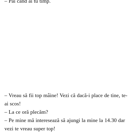
– Păi când ai tu timp.
– Vreau să fii top mâine! Vezi că dacă-i place de tine, te-
ai scos!
– La ce oră plecăm?
– Pe mine mă interesează să ajungi la mine la 14.30 dar
vezi te vreau super top!