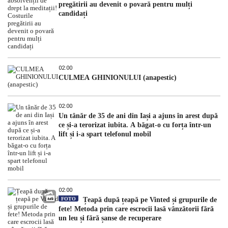
pregătirii au devenit o povară pentru mulți
candidați
02:00
CULMEA GHINIONULUI (anapestic)
02:00
Un tânăr de 35 de ani din Iași a ajuns în arest după
ce și-a terorizat iubita. A băgat-o cu forța într-un
lift și i-a spart telefonul mobil
02:00
FOTO
Țeapă după țeapă pe Vinted și grupurile de
fete! Metoda prin care escrocii lasă vânzătorii fără
un leu și fără șanse de recuperare