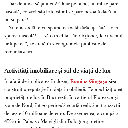
– Dar de unde să ştiu eu? Chiar pe bune, nu mi se pare
nasoală, ce vrei să-ţi zic că mi se pare nasoală dacă nu
mi se pare?
– Nu e nasoală, e cu spume nasoală sărăcuţa fată…e cu
spume nasoală! … să o treci la…în dicţionar, la cuvântul
urât pe ea”, se arată în stenogramele publicate de
romaniatv.net.
Activități imobiliare și stil de viață de lux
În afară de implicarea în dosar,
Romina Gingașu
și-a
construit o reputație în piața imobiliară. Ea a achiziționat
proprietăți de lux în București, în cartierul Floreasca și
zona de Nord, într-o perioadă scurtă realizând tranzacții
de peste 10 milioane de euro. De asemenea, a cumpărat
45% din Palazzo Marsigli din Bologna și deține