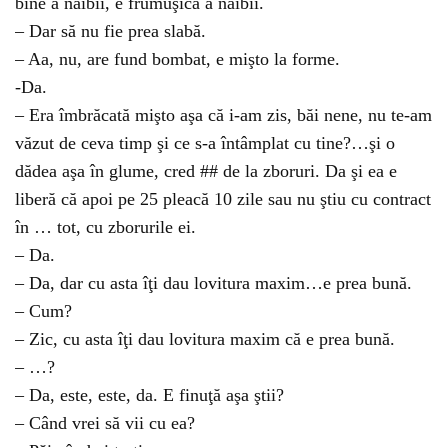
bine a naibii, e frumuşică a naibii.
– Dar să nu fie prea slabă.
– Aa, nu, are fund bombat, e mişto la forme.
-Da.
– Era îmbrăcată mişto aşa că i-am zis, băi nene, nu te-am
văzut de ceva timp şi ce s-a întâmplat cu tine?…şi o
dădea aşa în glume, cred ## de la zboruri. Da şi ea e
liberă că apoi pe 25 pleacă 10 zile sau nu ştiu cu contract
în … tot, cu zborurile ei.
– Da.
– Da, dar cu asta îţi dau lovitura maxim…e prea bună.
– Cum?
– Zic, cu asta îţi dau lovitura maxim că e prea bună.
– …?
– Da, este, este, da. E finuţă aşa ştii?
– Când vrei să vii cu ea?