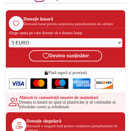
Donație lunară
Donează lunar pentru susținerea jurnalismului de calitate
Alege suma pe care dorești să o donezi lunar
Devino susținător
Plată sigură și protejată
Alătură-te comunității noastre de susținători
Donația ta lunară ne ajută să planificăm și să continuăm să
informăm corect și echidistant
Donație singulară
Donează o singură dată pentru susținerea jurnalismului de
calitate