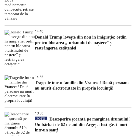
14:40
Donald Trump lovește din nou în imigrație: ordin
pentru blocarea „turismului de naștere” și
restrângerea cetățeniei
14:35
Tragedie într-o familie din Vrancea! Două persoane
au murit electrocutate în propria locuință!
13:30
FOTO
Descoperire șocantă pe marginea drumului!
Un bărbat de 62 de ani din Argeș a fost găsit mort
într-un șanț!