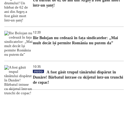
Un bărbat de 62 de ani din Argeș a fost găsit mort
într-un șanț!
12:20
Ilie Bolojan nu cedează în fața sindicatelor: „Mai
mult decât își permite România nu putem da”
10:35
FOTO
A fost găsit trupul tânărului dispărut în
Dunăre! Bărbatul intrase cu skijetul într-un trunchi
de copac!