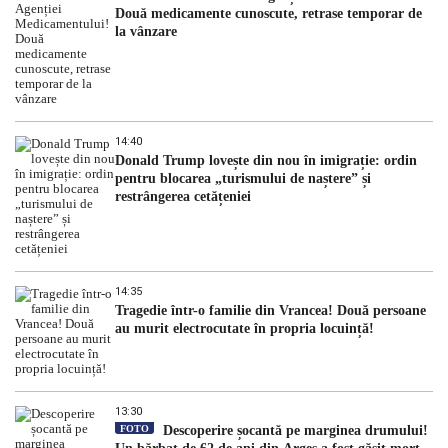
Două medicamente cunoscute, retrase temporar de
la vânzare
14:40
Donald Trump lovește din nou în imigrație: ordin
pentru blocarea „turismului de naștere” și
restrângerea cetățeniei
14:35
Tragedie într-o familie din Vrancea! Două persoane
au murit electrocutate în propria locuință!
13:30
FOTO
Descoperire șocantă pe marginea drumului!