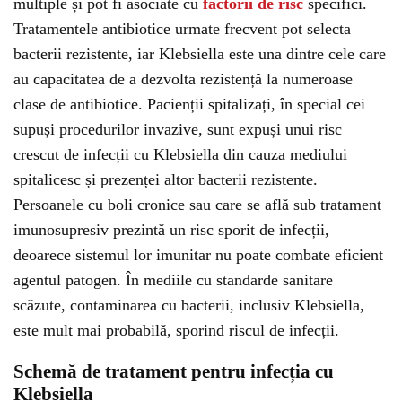
multiple și pot fi asociate cu
factorii de risc
specifici.
Tratamentele antibiotice urmate frecvent pot selecta
bacterii rezistente, iar Klebsiella este una dintre cele care
au capacitatea de a dezvolta rezistență la numeroase
clase de antibiotice. Pacienții spitalizați, în special cei
supuși procedurilor invazive, sunt expuși unui risc
crescut de infecții cu Klebsiella din cauza mediului
spitalicesc și prezenței altor bacterii rezistente.
Persoanele cu boli cronice sau care se află sub tratament
imunosupresiv prezintă un risc sporit de infecții,
deoarece sistemul lor imunitar nu poate combate eficient
agentul patogen. În mediile cu standarde sanitare
scăzute, contaminarea cu bacterii, inclusiv Klebsiella,
este mult mai probabilă, sporind riscul de infecții.
Schemă de tratament pentru infecția cu
Klebsiella