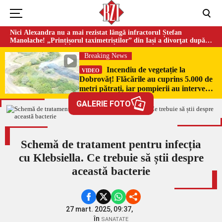
Nici Alexandra nu a mai rezistat lângă infractorul Ștefan
Manolache! „Prințișorul taximetriștilor” din Iași a divorţat după
doi ani de căsnicie
Breaking News
Incendiu de vegetație la
VIDEO
Dobrovăț! Flăcările au cuprins 5.000 de
metri pătrați, iar pompierii au intervenit
de urgență
GALERIE FOTO
4
Schemă de tratament pentru infecția
cu Klebsiella. Ce trebuie să știi despre
această bacterie
27 mart. 2025, 09:37,
în
SANATATE