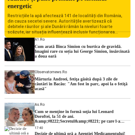
energetic
Restricțiile la apă afectează 141 de localități din România,
din cauza secetei severe. Autoritățile avertizează că
debitele râurilor și ale Dunării rămân la niveluri foarte
scăzute, iar situația influențează inclusiv funcționarea
Centralei Nucleare de la Cernavodă. România se confruntă
A1.ro
cu una dintre cele mai dificile perioade din punct de vedere
Cum arată Ilinca Simion cu burtica de gravidă.
hidrologic din ultimii ani. Lipsa […]
Imagini rare cu soția lui George Simion, însărcinată
a doua oară
Observatornews.ro
Mărturia Andreei, fetiţa găsită după 3 zile de
căutări în Bacău: "Am fost în parc, apoi la o fetiţă
acasă"
As.ro
Cum se menţine în formă soţia lui Leonard
Doroftei, la 51 de ani.
&amp;#8222;Secretul&amp;#8221; pe care l-a
dezvăluit
17:40
Decizie de ultimă oră a Agenției Medicamentului!