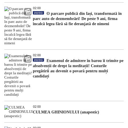
02:00
FOTO
O parcare publică din Iași, transformată în
parc auto de dezmembrări! De peste 9 ani, firma
încalcă legea fără să fie deranjată de nimeni
02:00
FOTO
Examenul de admitere în barou îi trimite pe
absolvenții de drept la meditații! Costurile
pregătirii au devenit o povară pentru mulți
candidați
02:00
CULMEA GHINIONULUI (anapestic)