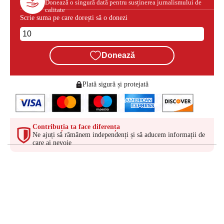
Donează o singură dată pentru susținerea jurnalismului de
calitate
Scrie suma pe care dorești să o donezi
Donează
Plată sigură și protejată
Contribuția ta face diferența
Ne ajuți să rămânem independenți și să aducem informații de
care ai nevoie