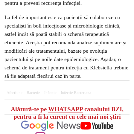
pentru a preveni recurența infecției.
La fel de important este ca pacienții să colaboreze cu
specialiști în boli infecțioase și microbiologie clinică,
astfel încât să poată stabili o schemă terapeutică
eficiente. Aceștia pot recomanda analize suplimentare și
modificări ale tratamentului, bazate pe evoluția
pacientului și pe noile date epidemiologice. Așadar, o
schemă de tratament pentru infecția cu Klebsiella trebuie
să fie adaptată fiecărui caz în parte.
Afectiune
Bacterie
Infectie
Infectie Bacteriana
Alătură-te pe
WHATSAPP
canalului BZI,
pentru a fi la curent cu cele mai noi știri