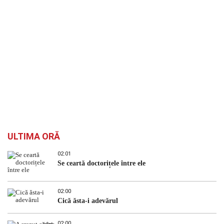
ULTIMA ORĂ
02:01
Se ceartă doctorițele între ele
02:00
Cică ăsta-i adevărul
02:00