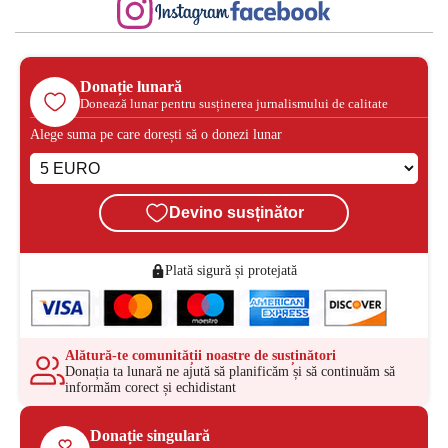
Donație lunară
Donează lunar pentru susținerea jurnalismului de calitate
Alege suma pe care dorești să o donezi lunar
Devino susținător
Plată sigură și protejată
Alătură-te comunității noastre de susținători
Donația ta lunară ne ajută să planificăm și să continuăm să
informăm corect și echidistant
Donație singulară