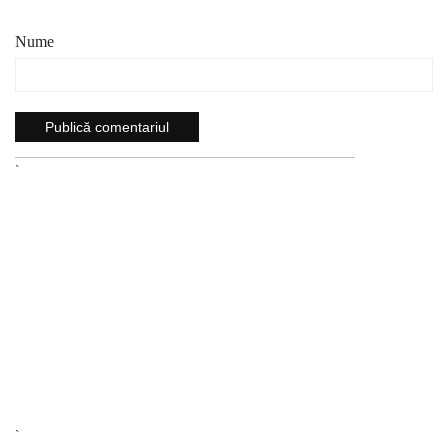
Nume
`
`