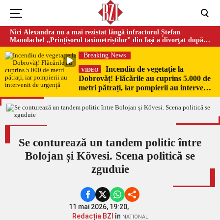
Nici Alexandra nu a mai rezistat lângă infractorul Ștefan
Manolache! „Prințișorul taximetriștilor” din Iași a divorţat după
doi ani de căsnicie
Breaking News
Incendiu de vegetație la
VIDEO
Dobrovăț! Flăcările au cuprins 5.000 de
metri pătrați, iar pompierii au intervenit
de urgență
Se conturează un tandem politic între
Bolojan și Kövesi. Scena politică se
zguduie
11 mai 2026, 19:20,
Redacția BZI
în
NATIONAL