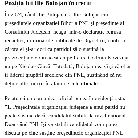
Poziția lui Ilie Bolojan în trecut
În 2024, când Ilie Bolojan era Ilie Bolojan era
președintele organizației Bihor a PNL și președinte al
Consiliului Județean, neaga, într-o declarație remisă
redacției, informațiile publicate de Digi24.ro, conform
cărora el și-ar dori ca partidul să o susțină la
prezidențialele din acest an pe Laura Codruța Kovesi și
nu pe Nicolae Ciucă. Totodată, Bolojan neagă și că el ar
fi liderul grupării ardelene din PNL, susținând că nu
deține alte funcții în afară de cele oficiale.
Pe atunci un comunicat oficial punea în evidență asta:
”1. Președintele organizației județene a unui partid nu
poate susține decât candidatul stabilit la nivel național.
Doar când PNL își va stabili candidatul vom putea
discuta pe cine susține președintele organizației PNL