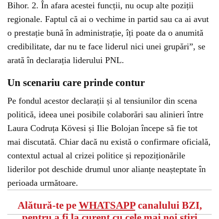
Bihor. 2. În afara acestei funcții, nu ocup alte poziții
regionale. Faptul că ai o vechime in partid sau ca ai avut
o prestație bună în administrație, îți poate da o anumită
credibilitate, dar nu te face liderul nici unei grupări”, se
arată în declarația liderului PNL.
Un scenariu care prinde contur
Pe fondul acestor declarații și al tensiunilor din scena
politică, ideea unei posibile colaborări sau alinieri între
Laura Codruța Kövesi și Ilie Bolojan începe să fie tot
mai discutată. Chiar dacă nu există o confirmare oficială,
contextul actual al crizei politice și repoziționările
liderilor pot deschide drumul unor alianțe neașteptate în
perioada următoare.
Alătură-te pe
WHATSAPP
canalului BZI,
pentru a fi la curent cu cele mai noi știri