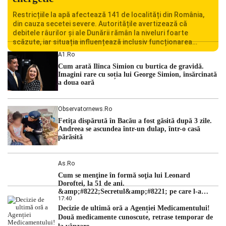
Restricțiile la apă afectează 141 de localități din România,
din cauza secetei severe. Autoritățile avertizează că
debitele râurilor și ale Dunării rămân la niveluri foarte
scăzute, iar situația influențează inclusiv funcționarea
Centralei Nucleare de la Cernavodă. România se confruntă
A1.ro
cu una dintre cele mai dificile perioade din punct de vedere
Cum arată Ilinca Simion cu burtica de gravidă.
hidrologic din ultimii ani. Lipsa […]
Imagini rare cu soția lui George Simion, însărcinată
a doua oară
Observatornews.ro
Fetiţa dispărută în Bacău a fost găsită după 3 zile.
Andreea se ascundea într-un dulap, într-o casă
părăsită
As.ro
Cum se menţine în formă soţia lui Leonard
Doroftei, la 51 de ani.
&amp;#8222;Secretul&amp;#8221; pe care l-a
17:40
dezvăluit
Decizie de ultimă oră a Agenției Medicamentului!
Două medicamente cunoscute, retrase temporar de