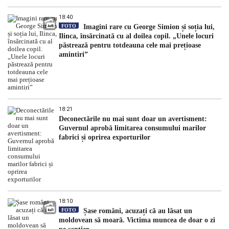
18:40
FOTO
Imagini rare cu George Simion și soția lui,
Ilinca, însărcinată cu al doilea copil. „Unele locuri
păstrează pentru totdeauna cele mai prețioase
amintiri”
18:21
Deconectările nu mai sunt doar un avertisment:
Guvernul aprobă limitarea consumului marilor
fabrici și oprirea exporturilor
18:10
FOTO
Șase români, acuzați că au lăsat un
moldovean să moară. Victima muncea de doar o zi