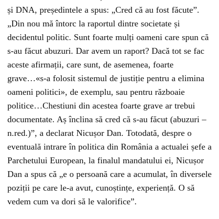
și DNA, președintele a spus: „Cred că au fost făcute”.
„Din nou mă întorc la raportul dintre societate și
decidentul politic. Sunt foarte mulți oameni care spun că
s-au făcut abuzuri. Dar avem un raport? Dacă tot se fac
aceste afirmații, care sunt, de asemenea, foarte
grave…«s-a folosit sistemul de justiție pentru a elimina
oameni politici», de exemplu, sau pentru războaie
politice…Chestiuni din acestea foarte grave ar trebui
documentate. Aș înclina să cred că s-au făcut (abuzuri –
n.red.)”, a declarat Nicușor Dan. Totodată, despre o
eventuală intrare în politica din România a actualei șefe a
Parchetului European, la finalul mandatului ei, Nicușor
Dan a spus că „e o persoană care a acumulat, în diversele
poziții pe care le-a avut, cunoștințe, experiență. O să
vedem cum va dori să le valorifice”.