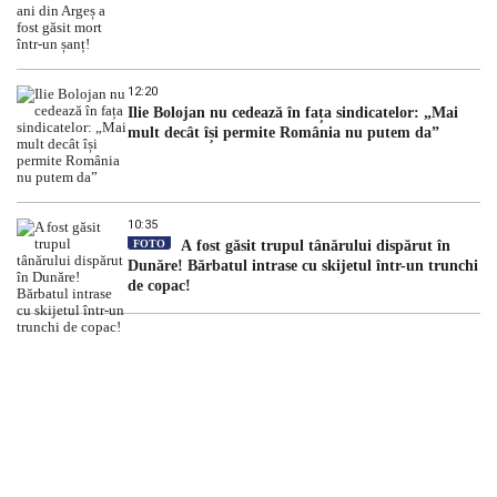
12:20
Ilie Bolojan nu cedează în fața sindicatelor: „Mai
mult decât își permite România nu putem da”
10:35
FOTO
A fost găsit trupul tânărului dispărut în
Dunăre! Bărbatul intrase cu skijetul într-un trunchi
de copac!