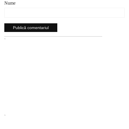
Nume
`
`