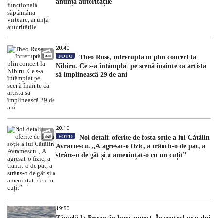
anunță autoritățile
20:40
FOTO
Theo Rose, întreruptă în plin concert la
Nibiru. Ce s-a întâmplat pe scenă înainte ca artista
să împlinească 29 de ani
20:10
FOTO
Noi detalii oferite de fosta soție a lui Cătălin
Avramescu. „A agresat-o fizic, a trântit-o de pat, a
strâns-o de gât și a amenințat-o cu un cuțit”
19:50
Zăpadă la Brașov în luna august. În centrul orașului