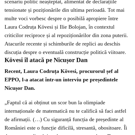
scenariu politic neașteptat, alimentat de declarațiile
tensionate și poziționările din ultima perioadă. Tot mai
multe voci vorbesc despre o posibilă apropiere între
Laura Codruța Kövesi și Ilie Bolojan, în contextul
criticilor reciproce și al repoziționărilor din zona puterii.
Atacurile recente și schimburile de replici au deschis
discuția despre o eventuală construcție politică viitoare.
Kövesi îl atacă pe Nicușor Dan
Recent, Laura Codruța Kövesi, procurorul șef al
EPPO, l-a atacat într-un interviu pe președintele
Nicușor Dan.
„Faptul că ai obținut un scor bun la olimpiade
internaționale de matematică nu te califică să faci astfel
de afirmații. (…) Cu siguranță funcția de președinte al
României este o funcție dificilă, stresantă, obositoare. Îi