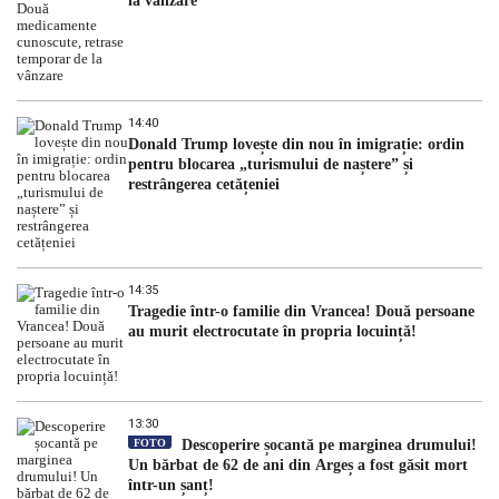
la vânzare
14:40
Donald Trump lovește din nou în imigrație: ordin
pentru blocarea „turismului de naștere” și
restrângerea cetățeniei
14:35
Tragedie într-o familie din Vrancea! Două persoane
au murit electrocutate în propria locuință!
13:30
FOTO
Descoperire șocantă pe marginea drumului!
Un bărbat de 62 de ani din Argeș a fost găsit mort
într-un șanț!