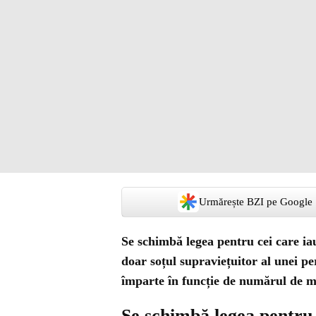
Urmărește BZI pe Google
Se schimbă legea pentru cei care i
doar soțul supraviețuitor al unei pe
împarte în funcție de numărul de mo
Se schimbă legea pentru 