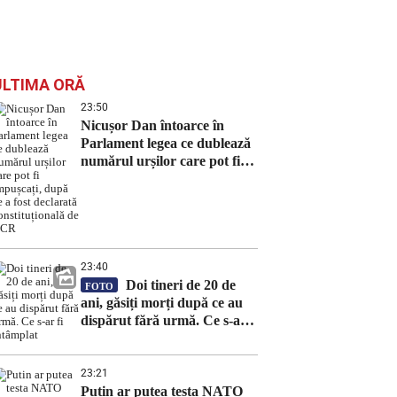
ULTIMA ORĂ
23:50
Nicușor Dan întoarce în
Parlament legea ce dublează
numărul urșilor care pot fi
împușcați, după ce a fost
declarată constituțională de
CCR
23:40
Doi tineri de 20 de
FOTO
ani, găsiți morți după ce au
dispărut fără urmă. Ce s-ar fi
întâmplat
23:21
Putin ar putea testa NATO