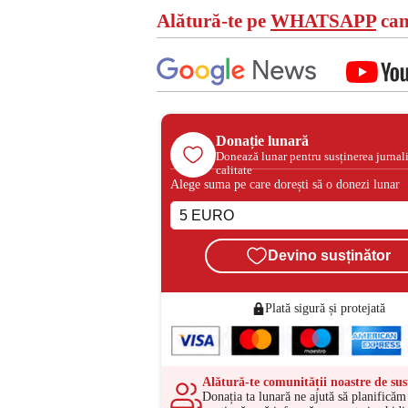
Alătură-te pe
WHATSAPP
can
Donație lunară
Donează lunar pentru susținerea jurnal
calitate
Alege suma pe care dorești să o donezi lunar
Devino susținător
Plată sigură și protejată
Alătură-te comunității noastre de sus
Donația ta lunară ne ajută să planificăm 