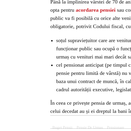
Până la împlinirea vârstei de 70 de an
opta pentru
acordarea pensiei
sau con
public va fi posibilă cu orice alte ven
obligatorie, potrivit Codului fiscal, c
soțul supraviețuitor care are venit
funcționar public sau ocupă o func
urmaș cu venituri mai mari decât sa
cel pensionat anticipat (pe timpul 
pensie pentru limită de vârstă) nu 
baza unui contract de muncă, în cali
cadrul autorității executive, legisla
În ceea ce privește pensia de urmaș, a
celui decedat au și ei dreptul la bani 
Buget Pensii
Pensie De Urmas
Pensionare