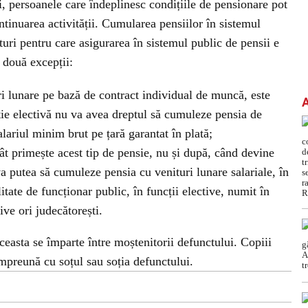
i, persoanele care îndeplinesc condițiile de pensionare pot
tinuarea activității. Cumularea pensiilor în sistemul
ituri pentru care asigurarea în sistemul public de pensii e
u două excepții:
uri lunare pe bază de contract individual de muncă, este
ție electivă nu va avea dreptul să cumuleze pensia de
lariul minim brut pe țară garantat în plată;
cât primește acest tip de pensie, nu și după, când devine
va putea să cumuleze pensia cu venituri lunare salariale, în
tate de funcționar public, în funcții elective, numit în
tive ori judecătorești.
ceasta se împarte între moștenitorii defunctului. Copiii
împreună cu soțul sau soția defunctului.