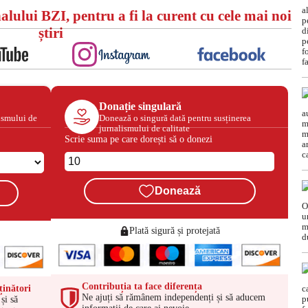
alului BZI, pentru a fi la curent cu cele mai noi
știri
Donație singulară
ismului de
Donează o singură dată pentru susținerea
jurnalismului de calitate
Scrie suma pe care dorești să o donezi
Donează
Plată sigură și protejată
Contribuția ta face diferența
ținători
Ne ajuți să rămânem independenți și să aducem
și să