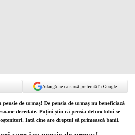
Adaugă-ne ca sursă preferată în Google
au pensie de urmaș! De pensia de urmaș nu beneficiază
rsoane decedate. Puțini știu că pensia defunctului se
ștenitori. Iată cine are dreptul să primească banii.
cei care iau pensie de urmaș!