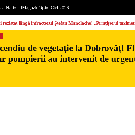
cal
Național
Magazin
Opinii
CM 2026
rezistat lângă infractorul Ștefan Manolache! „Prințișorul taximetri
s
cendiu de vegetație la Dobrovăț! Fl
iar pompierii au intervenit de urgen