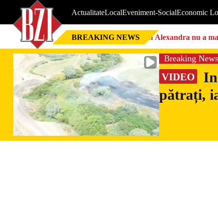
Actualitate
Local
Eveniment-Social
Economic Lo
BREAKING NEWS
Nici Alexandra nu a mai 
Breaking New
In
VIDEO
pătrați, 