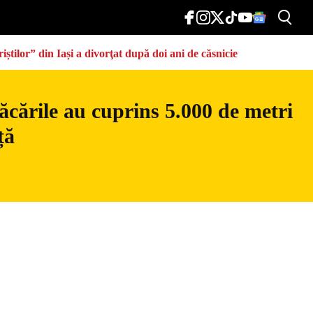
știlor” din Iași a divorţat după doi ani de căsnicie
ăcările au cuprins 5.000 de metri
ță