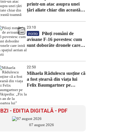
printr-un atac asupra unei
țări aliate chiar din această
toamnă
23:10
Piloți români de
FOTO
avioane F-16 povestesc cum
sunt doborâte dronele care
intră în spațiul aerian al țării
22:50
Mihaela Rădulescu susține că
a fost ștearsă din viața lui
Felix Baumgartner pe
Wikipedia: „Fix la un an de
la moartea lui”
BZI - EDITIA DIGITALĂ - PDF
07 august 2026