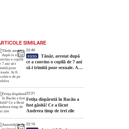
ARTICOLE SIMILARE
22:40
Tânăr, arestat după
FOTO
ce a convins o copilă de 7 ani
să-i trimită poze sexuale. Ar
fi racolat-o de pe Roblox
22:21
Fetița dispărută în Bacău a
fost găsită! Ce a făcut
Andreea timp de trei zile
22:10