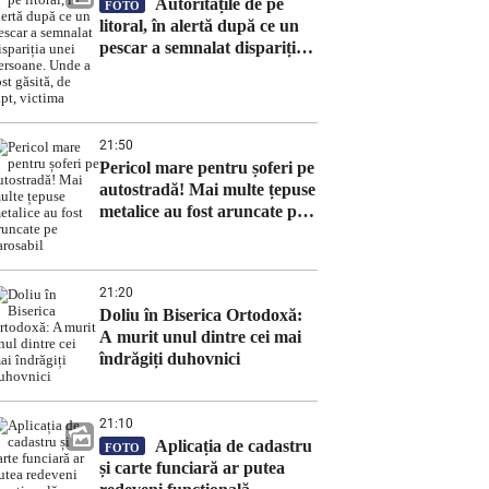
Autoritățile de pe
FOTO
litoral, în alertă după ce un
pescar a semnalat dispariția
unei persoane. Unde a fost
găsită, de fapt, victima
21:50
Pericol mare pentru șoferi pe
autostradă! Mai multe țepuse
metalice au fost aruncate pe
carosabil
21:20
Doliu în Biserica Ortodoxă:
A murit unul dintre cei mai
îndrăgiți duhovnici
21:10
Aplicația de cadastru
FOTO
și carte funciară ar putea