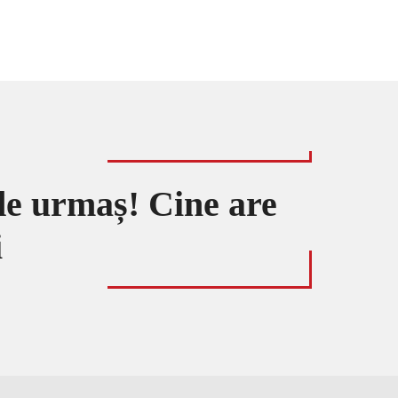
 de urmaș! Cine are
i