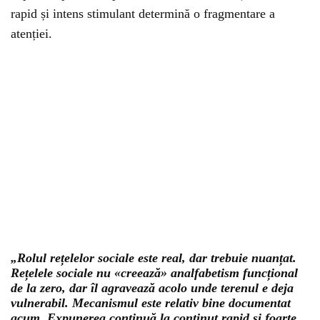
rapid și intens stimulant determină o fragmentare a
atenției.
„Rolul rețelelor sociale este real, dar trebuie nuanțat.
Rețelele sociale nu «creează» analfabetism funcțional
de la zero, dar îl agravează acolo unde terenul e deja
vulnerabil. Mecanismul este relativ bine documentat
acum. Expunerea continuă la conținut rapid și foarte