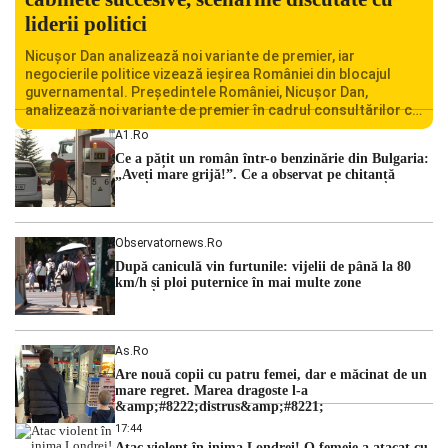
liderii politici
Nicușor Dan analizează noi variante de premier, iar
negocierile politice vizează ieșirea României din blocajul
guvernamental. Președintele României, Nicușor Dan,
analizează noi variante de premier în cadrul consultărilor cu
liderii politici. Ciprian Ciucu vorbește despre scenariul unui
A1.ro
guvern tehnocrat și despre posibilitatea a două cabinete
Ce a pățit un român într-o benzinărie din Bulgaria:
succesive. Nicușor Dan analizează noi variante de premier
„Aveți mare grijă!”. Ce a observat pe chitanță
România traversează […]
Observatornews.ro
După caniculă vin furtunile: vijelii de până la 80
km/h și ploi puternice în mai multe zone
As.ro
Are nouă copii cu patru femei, dar e măcinat de un
mare regret. Marea dragoste l-a
&amp;#8222;distrus&amp;#8221;
17:44
Atac violent în inima Londrei! O femeie a atacat cu