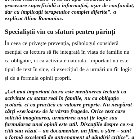
procesare superficială a informației, ușor de confundat,
dar cu implicații terapeutice complet diferite”, a
explicat Alina Romaniuc.
Specialiștii vin cu sfaturi pentru părinți
În ceea ce privește prevenția, psihologul consideră
esențial ca lectura să fie integrată în viața de familie nu
ca obligație, ci ca activitate naturală. Important nu este
tipul de text în sine, ci exercițiul de a urmări un fir logic
și de a formula opinii proprii.
„Cel mai important lucru este menținerea lecturii ca
activitate cu statut real în familie, nu ca obligație
școlară, ci ca practică cu valoare proprie. Nu neapărat
cărți «serioase» de la vârste fragede. Orice text care
solicită imaginarea, urmărirea unui fir logic sau
formularea unei opinii este util. Discuțiile despre ce s-a
citit sau văzut – un documentar, un film, o știre – sunt
o formă excelentă de antrenament al gândirii critice”, a