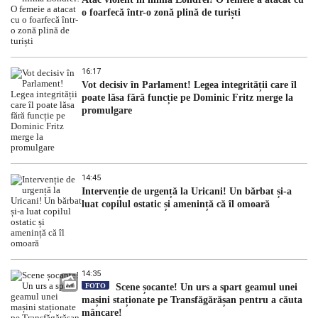
o foarfecă într-o zonă plină de turiști
16:17
Vot decisiv în Parlament! Legea integrității care îl
poate lăsa fără funcție pe Dominic Fritz merge la
promulgare
14:45
Intervenție de urgență la Uricani! Un bărbat și-a
luat copilul ostatic și amenință că îl omoară
14:35
FOTO
Scene șocante! Un urs a spart geamul unei
mașini staționate pe Transfăgărășan pentru a căuta
mâncare!