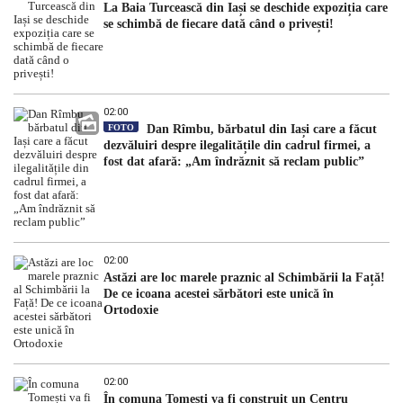
La Baia Turcească din Iași se deschide expoziția care
se schimbă de fiecare dată când o privești!
02:00
FOTO
Dan Rîmbu, bărbatul din Iași care a făcut
dezvăluiri despre ilegalitățile din cadrul firmei, a
fost dat afară: „Am îndrăznit să reclam public”
02:00
Astăzi are loc marele praznic al Schimbării la Față!
De ce icoana acestei sărbători este unică în
Ortodoxie
02:00
În comuna Tomești va fi construit un Centru