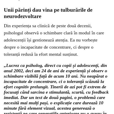
Unii părinți dau vina pe tulburările de
neurodezvoltare
Din experiența sa clinică de peste două decenii,
psihologul observă o schimbare clară în modul în care
adolescenții își gestionează atenția. Ea nu vorbește
despre o incapacitate de concentrare, ci despre o
toleranță redusă la efort mental susținut.
„Lucrez ca psiholog, direct cu copii și adolescenți, din
anul 2002, deci am 24 de ani de experiență și observ o
schimbare vizibilă față de acum 10 ani. Nu neapărat o
incapacitate de concentrare, ci o toleranță scăzută la
efort cognitiv prelungit. Tinerii de azi pot fi extrem de
focusați când sarcina e stimulantă, scurtă, cu feedback
imediat. Dar un text de două pagini, o problemă care
necesită mai mulți pași, o explicație care durează 10
minute fără element vizual, acestea generează o
rezistență pe care generațiile anterioare nu o aveau în