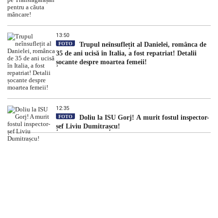
13:50
FOTO
Trupul neînsuflețit al Danielei, românca de
35 de ani ucisă în Italia, a fost repatriat! Detalii
șocante despre moartea femeii!
12:35
FOTO
Doliu la ISU Gorj! A murit fostul inspector-
șef Liviu Dumitrașcu!