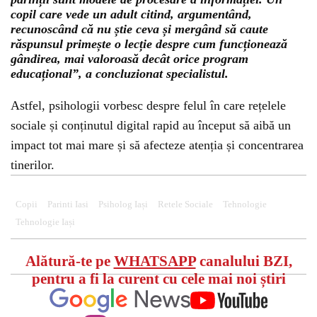
copil care vede un adult citind, argumentând,
recunoscând că nu știe ceva și mergând să caute
răspunsul primește o lecție despre cum funcționează
gândirea, mai valoroasă decât orice program
educațional”, a concluzionat specialistul.
Astfel, psihologii vorbesc despre felul în care rețelele
sociale și conținutul digital rapid au început să aibă un
impact tot mai mare și să afecteze atenția și concentrarea
tinerilor.
Copii
Parinti Iasi
Psiholog Iași
Retele Sociale
Tehnologie
Tehnologie Iași
Alătură-te pe
WHATSAPP
canalului BZI,
pentru a fi la curent cu cele mai noi știri