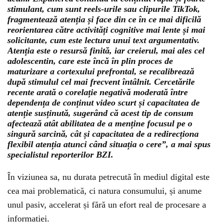
stimulant, cum sunt reels-urile sau clipurile TikTok,
fragmentează atenția și face din ce în ce mai dificilă
reorientarea către activități cognitive mai lente și mai
solicitante, cum este lectura unui text argumentativ.
Atenția este o resursă finită, iar creierul, mai ales cel
adolescentin, care este încă în plin proces de
maturizare a cortexului prefrontal, se recalibrează
după stimulul cel mai frecvent întâlnit. Cercetările
recente arată o corelație negativă moderată între
dependența de conținut video scurt și capacitatea de
atenție susținută, sugerând că acest tip de consum
afectează atât abilitatea de a menține focusul pe o
singură sarcină, cât și capacitatea de a redirecționa
flexibil atenția atunci când situația o cere”, a mai spus
specialistul reporterilor BZI.
În viziunea sa, nu durata petrecută în mediul digital este
cea mai problematică, ci natura consumului, și anume
unul pasiv, accelerat și fără un efort real de procesare a
informației.