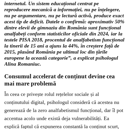
internetul. Un sistem educațional centrat pe
reproducere mecanică a informației, nu pe înțelegere,
nu pe argumentare, nu pe lectură activă, produce exact
acest tip de deficit. Datele o confirmă: aproximativ 50%
dintre elevii de gimnaziu din România sunt funcțional
analfabeți conform statisticilor oficiale din 2024, iar la
testele PISA 2018, procentul de analfabetism funcțional
la tinerii de 15 ani a ajuns la 44%, în creștere față de
2015, plasând România pe ultimul loc din țările
europene la această categorie”, a explicat psihologul
Alina Romaniuc.
Consumul accelerat de conținut devine cea
mai mare problemă
În ceea ce privește rolul rețelelor sociale și al
conținutului digital, psihologul consideră că acestea nu
generează de la zero analfabetismul funcțional, dar îl pot
accentua acolo unde există deja vulnerabilități. Ea
explică faptul că expunerea constantă la conținut scurt,