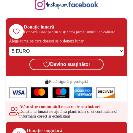
Donație lunară
Donează lunar pentru susținerea jurnalismului de calitate
Alege suma pe care dorești să o donezi lunar
Devino susținător
Plată sigură și protejată
Alătură-te comunității noastre de susținători
Donația ta lunară ne ajută să planificăm și să continuăm să
informăm corect și echidistant
Donație singulară