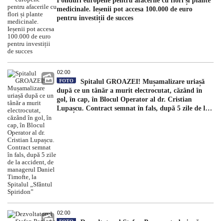
Fonduri europene pentru afacerile cu flori și plante
medicinale. Ieșenii pot accesa 100.000 de euro
pentru investiții de succes
02:00
FOTO
Spitalul GROAZEI! Mușamalizare uriașă
după ce un tânăr a murit electrocutat, căzând în
gol, în cap, în Blocul Operator al dr. Cristian
Lupașcu. Contract semnat în fals, după 5 zile de la
accident, de managerul Daniel Timofte, la Spitalul
„Sfântul Spiridon”
02:00