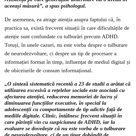
aceeași măsură”, a spus psihologul.
De asemenea, ea atrage atenția asupra faptului că, în
practica sa, există frecvent situații în care dificultățile de
atenție sunt confundate cu tulburări precum ADHD.
Totuși, în unele cazuri, nu este vorba despre o tulburare
de neurodezvoltare, ci despre un tip de procesare a
informației format în timp, influențat de mediul digital și
de obiceiurile de consum informațional.
„O sinteză sistematică recentă a 23 de studii a arătat că
utilizarea excesivă a rețelelor sociale este asociată cu
afectarea atenției, reducerea memoriei de lucru și
diminuarea funcțiilor executive, în special la
adolescenții cu comportamente de tip adictiv față de
mediile digitale. Clinic, întâlnesc frecvent situații în
care părinții vin cu suspiciunea de ADHD, iar la
evaluare se dovedește că nu este vorba de o tulburare
de neurodezvoltare, ci de un tipar dobândit de