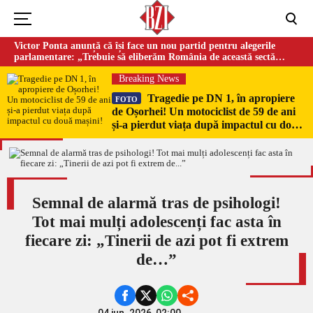
Victor Ponta anunță că își face un nou partid pentru alegerile
parlamentare: „Trebuie să eliberăm România de această sectă
globalistă”
Breaking News
Tragedie pe DN 1, în apropiere
FOTO
de Oșorhei! Un motociclist de 59 de ani
și-a pierdut viața după impactul cu două
mașini!
Semnal de alarmă tras de psihologi!
Tot mai mulți adolescenți fac asta în
fiecare zi: „Tinerii de azi pot fi extrem
de…”