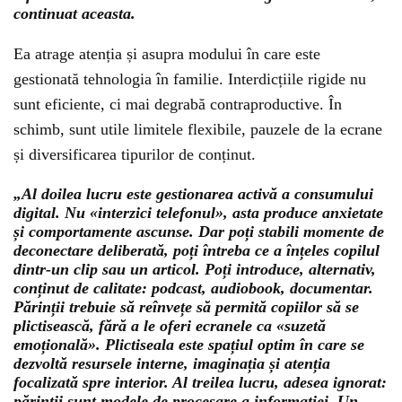
continuat aceasta.
Ea atrage atenția și asupra modului în care este
gestionată tehnologia în familie. Interdicțiile rigide nu
sunt eficiente, ci mai degrabă contraproductive. În
schimb, sunt utile limitele flexibile, pauzele de la ecrane
și diversificarea tipurilor de conținut.
„Al doilea lucru este gestionarea activă a consumului
digital. Nu «interzici telefonul», asta produce anxietate
și comportamente ascunse. Dar poți stabili momente de
deconectare deliberată, poți întreba ce a înțeles copilul
dintr-un clip sau un articol. Poți introduce, alternativ,
conținut de calitate: podcast, audiobook, documentar.
Părinții trebuie să reînvețe să permită copiilor să se
plictisească, fără a le oferi ecranele ca «suzetă
emoțională». Plictiseala este spațiul optim în care se
dezvoltă resursele interne, imaginația și atenția
focalizată spre interior. Al treilea lucru, adesea ignorat:
părinții sunt modele de procesare a informației. Un