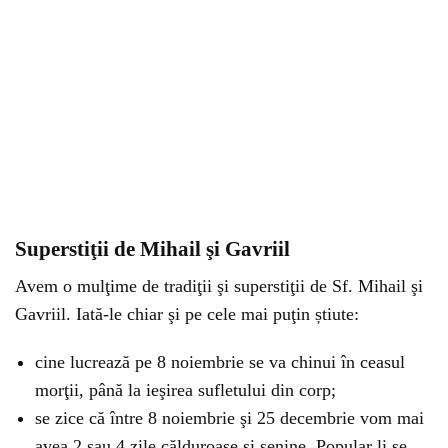
Superstiţii de Mihail şi Gavriil
Avem o mulţime de tradiţii şi superstiţii de Sf. Mihail şi
Gavriil. Iată-le chiar şi pe cele mai puţin știute:
cine lucrează pe 8 noiembrie se va chinui în ceasul
morţii, până la ieşirea sufletului din corp;
se zice că între 8 noiembrie şi 25 decembrie vom mai
avea 2 sau 4 zile călduroase şi senine. Popular li se