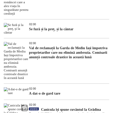
02:00
Se fură și la preț, și la cântar
02:00
Val de reclamații la Garda de Mediu Iași împotriva
proprietarilor care nu elimină ambrozia. Comisarii
anunță controale drastice în această lună
02:00
A dat-o de gard tare
02:00
FOTO
Canicula își spune cuvântul la Grădina