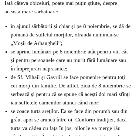
Iată câteva obiceiuri, poate mai puţin ştiute, despre
această mare sărbătoare:
în ajunul sărbătorii şi chiar şi pe 8 noiembrie, se dă de
pomană de sufletul morţilor, ofranda numindu-se
„Moşii de Arhangheli”;
se aprind lumânări pe 8 noiembrie atât pentru vii, cât
şi pentru persoanele care au murit fără lumânare sau
în împrejurări năprasnice;
de Sf. Mihail şi Gavriil se face pomenire pentru toţi
cei morţi din familie. De altfel, ziua de 8 noiembrie se
serbează şi pentru că se spune că aceşti doi mari sfinţi
iau sufletele oamenilor atunci când mor;
se coace turta areţilor. Ea se face din porumb sau din
grâu, apoi se aruncă între oi. Conform tradiţiei, dacă
turta va cădea cu faţa în jos, oilor le va merge rău