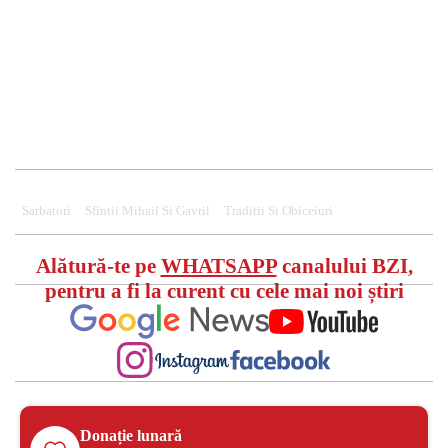
Sarbatori
Sfintii Mihail Si Gavril
Traditii Si Obiceiuri
Alătură-te pe
WHATSAPP
canalului BZI,
pentru a fi la curent cu cele mai noi știri
Donație lunară