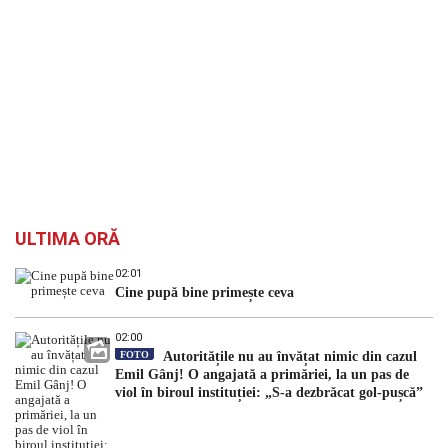
ULTIMA ORĂ
02:01
Cine pupă bine primește ceva
02:00
FOTO
Autoritățile nu au învățat nimic din cazul
Emil Gânj! O angajată a primăriei, la un pas de
viol în biroul instituției: „S-a dezbrăcat gol-pușcă”