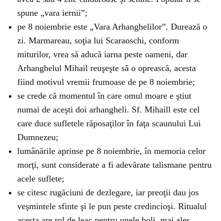
spune „vara iernii”;
pe 8 noiembrie este „Vara Arhanghelilor”. Durează o
zi. Marmareau, soţia lui Scaraoschi, conform
miturilor, vrea să aducă iarna peste oameni, dar
Arhanghelul Mihail reuşeşte să o oprească, acesta
fiind motivul vremii frumoase de pe 8 noiembrie;
se crede că momentul în care omul moare e ştiut
numai de aceşti doi arhangheli. Sf. Mihaill este cel
care duce sufletele răposaţilor în faţa scaunului Lui
Dumnezeu;
lumânările aprinse pe 8 noiembrie, în memoria celor
morţi, sunt considerate a fi adevărate talismane pentru
acele suflete;
se citesc rugăciuni de dezlegare, iar preoţii dau jos
veşmintele sfinte şi le pun peste credincioşi. Ritualul
acesta are rol de leac pentru unele boli, mai ales