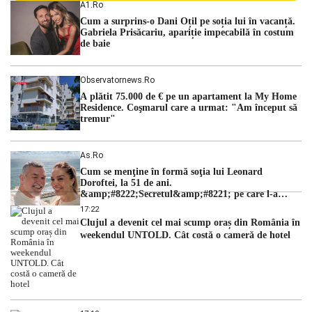
A1.ro
ordinii constituționale. În ședința din camera preliminară,
Cum a surprins-o Dani Oțil pe soția lui în vacanță.
judecătorii de la instanța supremă au […]
Gabriela Prisăcariu, apariție impecabilă în costum
de baie
Observatornews.ro
A plătit 75.000 de € pe un apartament la My Home
Residence. Coşmarul care a urmat: "Am început să
tremur"
As.ro
Cum se menţine în formă soţia lui Leonard
Doroftei, la 51 de ani.
&amp;#8222;Secretul&amp;#8221; pe care l-a
dezvăluit
17:22
Clujul a devenit cel mai scump oraș din România în
weekendul UNTOLD. Cât costă o cameră de hotel