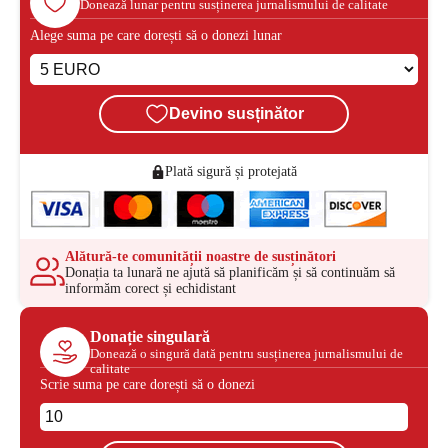
Donează lunar pentru susținerea jurnalismului de calitate
Alege suma pe care dorești să o donezi lunar
Devino susținător
Plată sigură și protejată
Alătură-te comunității noastre de susținători
Donația ta lunară ne ajută să planificăm și să continuăm să
informăm corect și echidistant
Donație singulară
Donează o singură dată pentru susținerea jurnalismului de
calitate
Scrie suma pe care dorești să o donezi