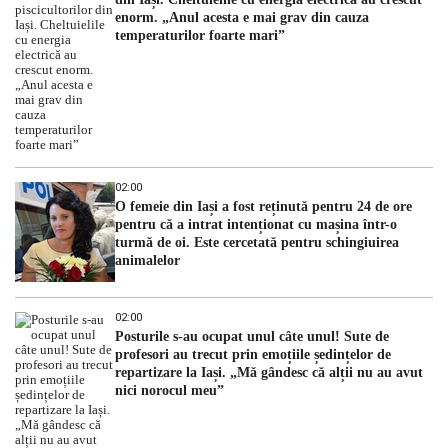
enorm. „Anul acesta e mai grav din cauza
temperaturilor foarte mari”
02:00
O femeie din Iași a fost reținută pentru 24 de ore
pentru că a intrat intenționat cu mașina într-o
turmă de oi. Este cercetată pentru schingiuirea
animalelor
02:00
Posturile s-au ocupat unul câte unul! Sute de
profesori au trecut prin emoțiile ședințelor de
repartizare la Iași. „Mă gândesc că alții nu au avut
nici norocul meu”