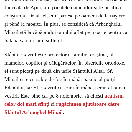
Judecata de Apoi, ard păcatele oamenilor şi le purifică
conştiinţa. De altfel, ei îi păzesc pe oameni de la naştere
şi până la moarte. În plus, se consideră că Arhanghelul
Mihail stă la căpătaiului omului aflat pe moarte pentru ca
Satana să nu-i fure sufletul.
Sfântul Gavriil este protectorul familiei creştine, al
mamelor, copiilor şi călugăritelor. În bisericile ortodoxe,
ei sunt pictaţi pe două din uşile Sfântului Altar. Sf.
Mihail este cu sabie de foc în mână, paznic al porţii
Edenului, iar Sf. Gavriil cu crini în mână, semn al bunei
vestiri. Este bine ca, pe 8 noiembrie, să citești
acatistul
celor doi mari sfinți
și
rugăciunea ajutătoare către
Sfântul Arhanghel Mihail
.