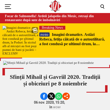
Focar de Salmonella! Ardeii jalapeño din Mexic, retrași din
restaurante după sute de îmbolnăviri
Breaking News
Imagini dramatice. Astăzi
FOTO
Rebeca, fetița călcată de o autoutilitară,
a fost condusă pe ultimul drum, la
Poduri. În sicriul alb al micuței au fost
puși pumni de bani și jucării –
EXCLUSIV
Sfinții Mihail şi Gavriil 2020. Tradiţii
și obiceiuri pe 8 noiembrie
06 nov. 2020, 15:20,
în
WOW!