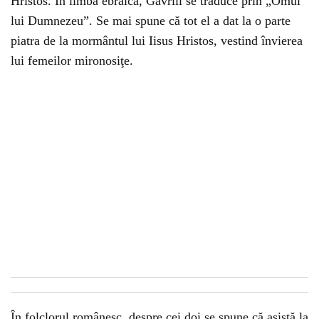
Hristos. În limba ebraică, Gavriil se traduce prin „Omul
lui Dumnezeu”. Se mai spune că tot el a dat la o parte
piatra de la mormântul lui Iisus Hristos, vestind învierea
lui femeilor mironosiţe.
În folclorul românesc, despre cei doi se spune că asistă la