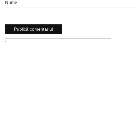
Nume
`
`