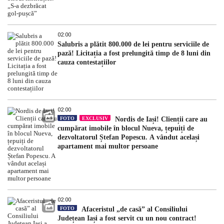
02:00
Salubris a plătit 800.000 de lei pentru serviciile de
pază! Licitația a fost prelungită timp de 8 luni din
cauza contestațiilor
02:00
FOTO
EXCLUSIV
Nordis de Iași! Clienții care au
cumpărat imobile în blocul Nueva, țepuiți de
dezvoltatorul Ștefan Popescu. A vândut același
apartament mai multor persoane
02:00
FOTO
Afaceristul „de casă” al Consiliului
Județean Iași a fost servit cu un nou contract!