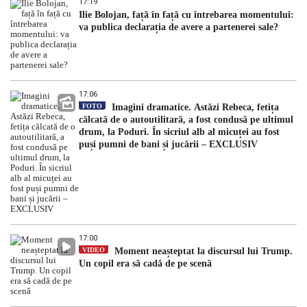
17:19
Ilie Bolojan, față în față cu întrebarea momentului:
va publica declarația de avere a partenerei sale?
17:06
FOTO
Imagini dramatice. Astăzi Rebeca, fetița
călcată de o autoutilitară, a fost condusă pe ultimul
drum, la Poduri. În sicriul alb al micuței au fost
puși pumni de bani și jucării – EXCLUSIV
17:00
VIDEO
Moment neașteptat la discursul lui Trump.
Un copil era să cadă de pe scenă