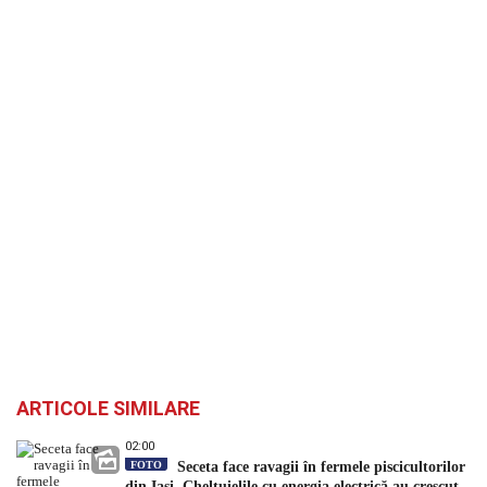
ARTICOLE SIMILARE
02:00
FOTO
Seceta face ravagii în fermele piscicultorilor
din Iași. Cheltuielile cu energia electrică au crescut