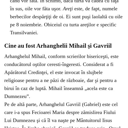
când vor făta. În schimb, dacă turta va cădea cu faţa
în sus, oile vor făta uşor.
Areţi
este, de fapt, numele
berbecilor despărţiţi de oi. Ei sunt puşi laolaltă cu oile
pe 8 noiembrie. Obiceiul cu turta areţilor e specific
Transilvaniei.
Cine au fost Arhanghelii Mihail şi Gavriil
Arhanghelul Mihail, conform scrierilor bisericeşti, este
conducătorul oştilor ceresti-îngeresti. Considerat a fi
Apărătorul Credinţei, el este invocat în slujbele
religioase pentru a ne păzi de războaie, dar şi pentru a
birui în caz de luptă. Mihail înseamnă „acela este ca
Dumnezeu”.
Pe de altă parte, Arhanghelul Gavriil (Gabriel) este cel
care i-a spus Fecioarei Maria despre zămislirea Fiului
Lui Dumnezeu şi că îl va naşte pe Mântuitorul Iisus