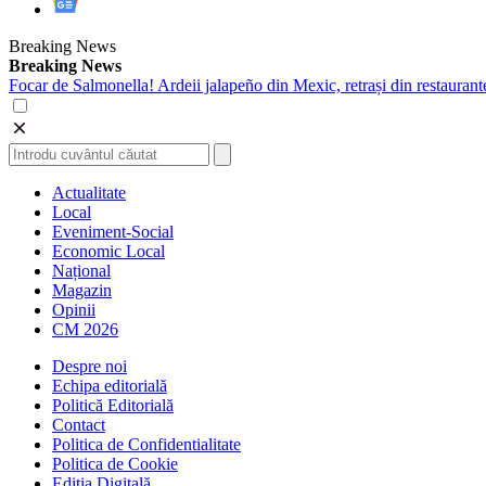
Breaking News
Breaking News
Focar de Salmonella! Ardeii jalapeño din Mexic, retrași din restaurant
Actualitate
Local
Eveniment-Social
Economic Local
Național
Magazin
Opinii
CM 2026
Despre noi
Echipa editorială
Politică Editorială
Contact
Politica de Confidentialitate
Politica de Cookie
Ediția Digitală