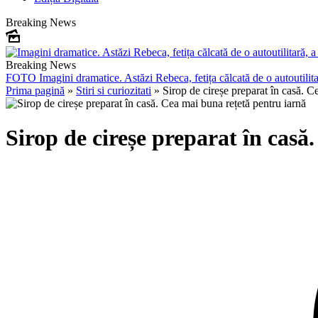
Breaking News
Breaking News
FOTO
Imagini dramatice. Astăzi Rebeca, fetița călcată de o autoutilit
Prima pagină
»
Stiri si curiozitati
»
Sirop de cireșe preparat în casă. C
Sirop de cireșe preparat în casă