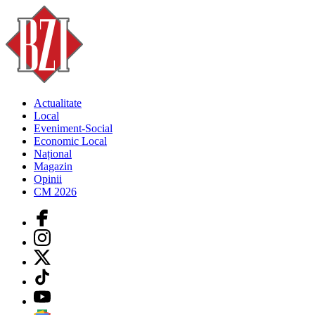
Actualitate
Local
Eveniment-Social
Economic Local
Național
Magazin
Opinii
CM 2026