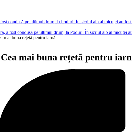
ară, a fost condusă pe ultimul drum, la Poduri. În sicriul alb al micuțe
ea mai buna rețetă pentru iarnă
. Cea mai buna rețetă pentru iar