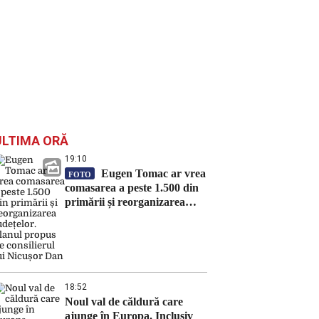
ULTIMA ORĂ
19:10
Eugen Tomac ar vrea
FOTO
comasarea a peste 1.500 din
primării și reorganizarea
județelor. Planul propus de
consilierul lui Nicușor Dan
18:52
Noul val de căldură care
ajunge în Europa. Inclusiv