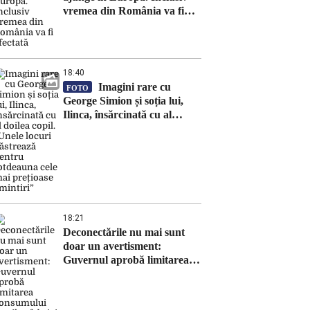
vremea din România va fi
afectată
18:40
Imagini rare cu
FOTO
George Simion și soția lui,
Ilinca, însărcinată cu al
doilea copil. „Unele locuri
păstrează pentru totdeauna
cele mai prețioase amintiri”
18:21
Deconectările nu mai sunt
doar un avertisment:
Guvernul aprobă limitarea
consumului marilor fabrici și
oprirea exporturilor