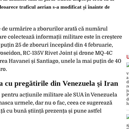
oarece traficul aerian s-a modificat și înainte de
e de urmărire a zborurilor arată că numărul
re colectează informații militare este în creștere
l puțin 25 de zboruri începând din 4 februarie,
Poseidon, RC-135V Rivet Joint și drone MQ-4C
rea Havanei și Santiago, unele la mai puțin de 40
ro.
a cu pregătirile din Venezuela şi Iran
pentru acțiunile militare ale SUA în Venezuela
 masca urmele, dar nu o fac, ceea ce sugerează
ă cu bună știință prezența și pune astfel