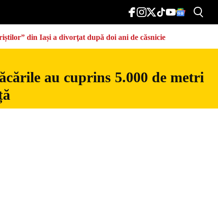
știlor” din Iași a divorţat după doi ani de căsnicie
ăcările au cuprins 5.000 de metri
ță