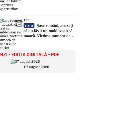
18:10
Șase români, acuzați
FOTO
că au lăsat un moldovean să
moară. Victima muncea de
doar o zi pe șantier
BZI - EDITIA DIGITALĂ - PDF
07 august 2026