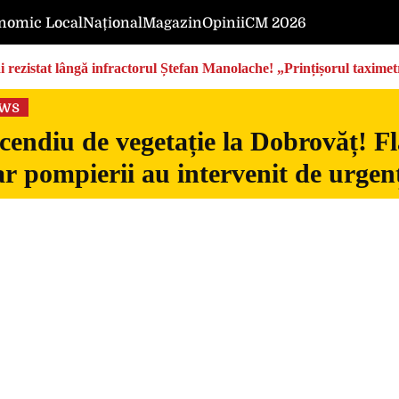
nomic Local
Național
Magazin
Opinii
CM 2026
rezistat lângă infractorul Ștefan Manolache! „Prințișorul taximetri
ews
cendiu de vegetație la Dobrovăț! Fl
iar pompierii au intervenit de urgen