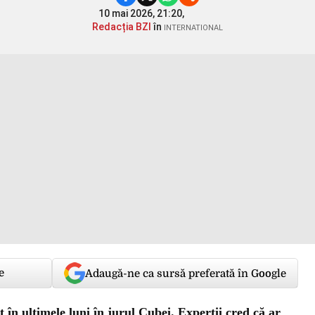
10 mai 2026, 21:20,
Redacția BZI
în
INTERNATIONAL
e
Adaugă-ne ca sursă preferată în Google
t în ultimele luni în jurul Cubei. Experții cred că ar