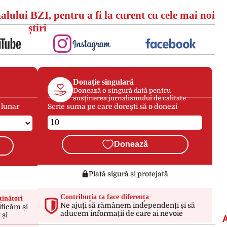
alului BZI, pentru a fi la curent cu cele mai noi
știri
Donație singulară
Donează o singură dată pentru
susținerea jurnalismului de calitate
 lunar
Scrie suma pe care dorești să o donezi
Donează
Plată sigură și protejată
Contribuția ta face diferența
ținători
Ne ajuți să rămânem independenți și să
ificăm și
aducem informații de care ai nevoie
 și