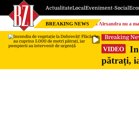
Actualitate
Local
Eveniment-Social
Eco
BREAKING NEWS
Nici Alexandra nu a mai 
Breaking N
In
VIDEO
pătrați, 