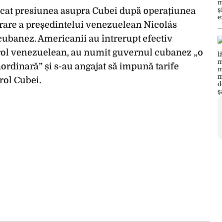
icat presiunea asupra Cubei după operațiunea
urare a președintelui venezuelean Nicolás
cubanez. Americanii au întrerupt efectiv
rol venezuelean, au numit guvernul cubanez „o
ordinară” și s-au angajat să impună tarife
rol Cubei.