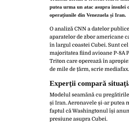
putea urma un atac asupra insulei de
operațiunile din Venezuela și Iran.
O analiză CNN a datelor public
aparatelor de zbor americane ca
în largul coastei Cubei. Sunt ce
majoritatea fiind avioane P-8A 
Triton care operează în apropie
de mile de țărm, scrie mediafax.
Experţii compară situaţi
Modelul seamănă cu pregătirile 
și Iran. Aeronavele și-ar putea
faptul că Washingtonul își anunț
presiune asupra Cubei.