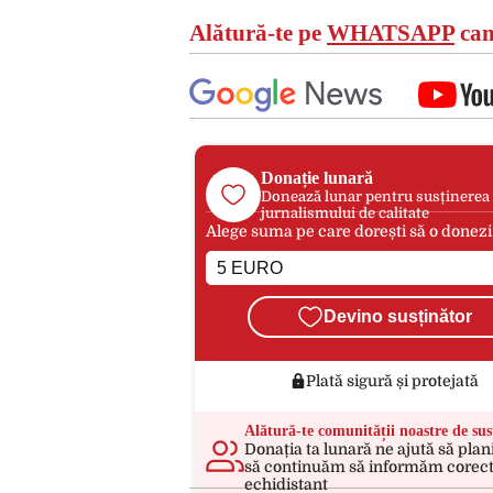
Alătură-te pe
WHATSAPP
can
Donație lunară
Donează lunar pentru susținerea
jurnalismului de calitate
Alege suma pe care dorești să o donezi
Devino susținător
Plată sigură și protejată
Alătură-te comunității noastre de sus
Donația ta lunară ne ajută să plan
să continuăm să informăm corect
echidistant