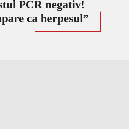
estul PCR negativ!
apare ca herpesul”