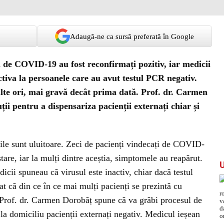
Adaugă-ne ca sursă preferată în Google
ați de COVID-19 au fost reconfirmați pozitiv, iar medicii
ctiva la persoanele care au avut testul PCR negativ.
ulte ori, mai gravă decât prima dată. Prof. dr. Carmen
ii pentru a dispensariza pacienții externați chiar și
zile sunt uluitoare. Zeci de pacienți vindecați de COVID-
stare, iar la mulți dintre aceștia, simptomele au reapărut.
cii spuneau că virusul este inactiv, chiar dacă testul
t că din ce în ce mai mulți pacienți se prezintă cu
 Prof. dr. Carmen Dorobăț spune că va grăbi procesul de
ă la domiciliu pacienții externați negativ. Medicul ieșean