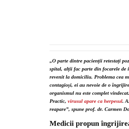
„O parte dintre pacienții retestați po
spital, alții fac parte din focarele de
revenit la domiciliu. Problema cea mai
contagioși, ei au nevoie de o îngrijir
organismul nu este complet vindecat.
Practic,
virusul apare ca herpesul
. A
reapare”, spune prof. dr. Carmen Dor
Medicii propun îngrijir