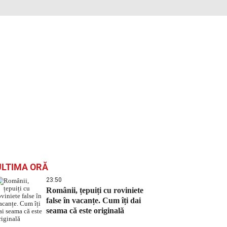
ULTIMA ORĂ
23:50
Românii, țepuiți cu roviniete
false în vacanțe. Cum îți dai
seama că este originală