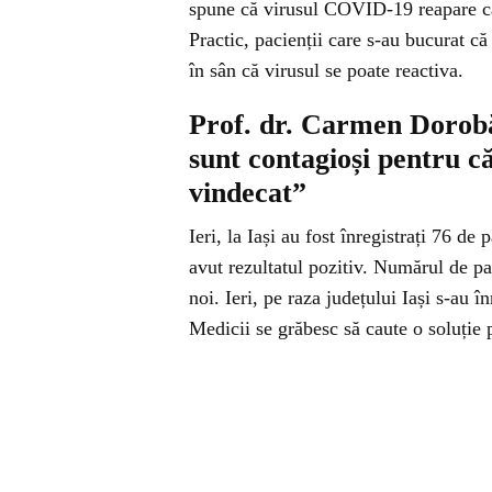
spune că virusul COVID-19 reapare ca
Practic, pacienții care s-au bucurat că
în sân că virusul se poate reactiva.
Prof. dr. Carmen Dorobăț
sunt contagioși pentru c
vindecat”
Ieri, la Iași au fost înregistrați 76 d
avut rezultatul pozitiv. Numărul de p
noi. Ieri, pe raza județului Iași s-au î
Medicii se grăbesc să caute o soluție p