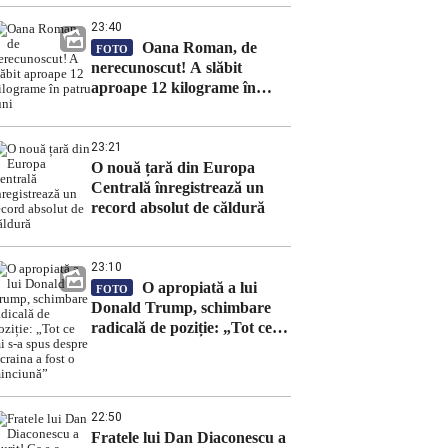
23:40
Oana Roman, de
FOTO
nerecunoscut! A slăbit
aproape 12 kilograme în
patru luni
23:21
O nouă țară din Europa
Centrală înregistrează un
record absolut de căldură
23:10
O apropiată a lui
FOTO
Donald Trump, schimbare
radicală de poziție: „Tot ce
mi s-a spus despre Ucraina a
fost o minciună”
22:50
Fratele lui Dan Diaconescu a