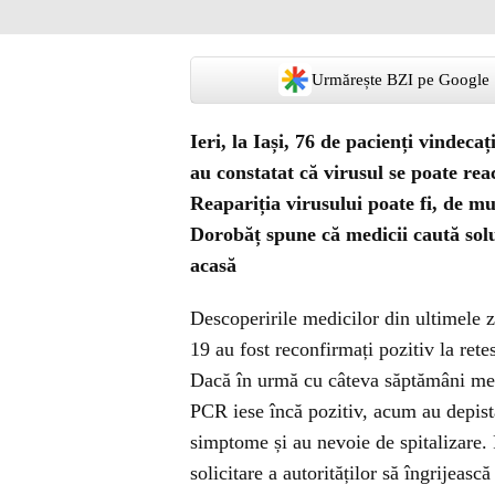
Urmărește BZI pe Google
Ieri, la Iași, 76 de pacienți vindec
au constatat că virusul se poate rea
Reapariția virusului poate fi, de m
Dorobăț spune că medicii caută soluț
acasă
Descoperirile medicilor din ultimele 
19 au fost reconfirmați pozitiv la rete
Dacă în urmă cu câteva săptămâni medi
PCR iese încă pozitiv, acum au depista
simptome și au nevoie de spitalizare.
solicitare a autorităților să îngrijeasc