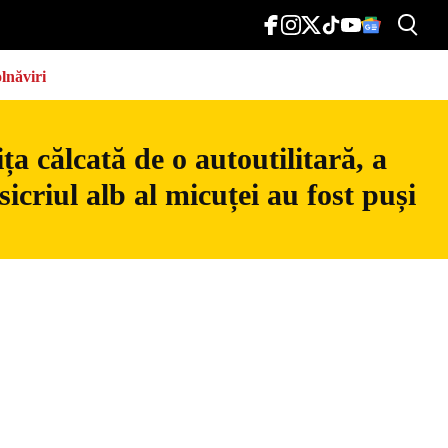
lnăviri
a călcată de o autoutilitară, a
icriul alb al micuței au fost puși