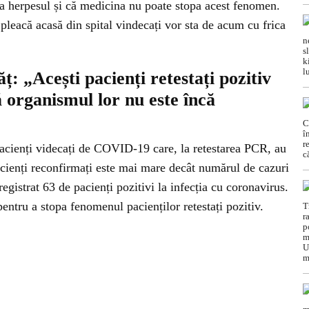
 herpesul și că medicina nu poate stopa acest fenomen.
 pleacă acasă din spital vindecați vor sta de acum cu frica
: „Acești pacienți retestați pozitiv
ă organismul lor nu este încă
e pacienți videcați de COVID-19 care, la retestarea PCR, au
acienți reconfirmați este mai mare decât numărul de cazuri
nregistrat 63 de pacienți pozitivi la infecția cu coronavirus.
entru a stopa fenomenul pacienților retestați pozitiv.