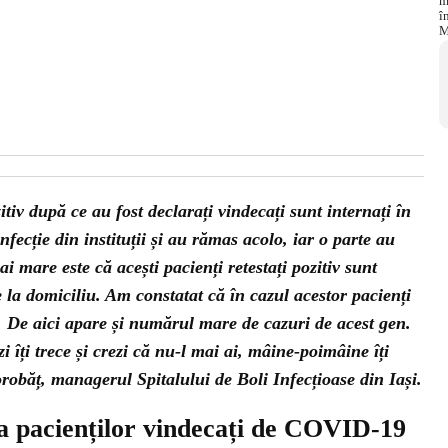
zitiv după ce au fost declarați vindecați sunt internați în
 infecție din instituții și au rămas acolo, iar o parte au
 mare este că acești pacienți retestați pozitiv sunt
e la domiciliu. Am constatat că în cazul acestor pacienți
 De aici apare și numărul mare de cazuri de acest gen.
zi îți trece și crezi că nu-l mai ai, mâine-poimâine îți
obăț, managerul Spitalului de Boli Infecțioase din Iași.
ea pacienților vindecați de COVID-19