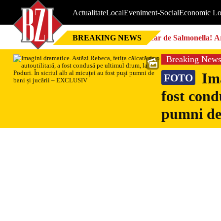
Actualitate
Local
Eveniment-Social
Economic Lo
BREAKING NEWS
Focar de Salmonella! Ar
Breaking New
Ima
FOTO
fost cond
pumni de