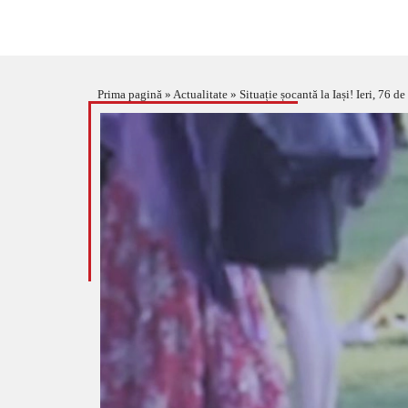
Prima pagină
»
Actualitate
»
Situație șocantă la Iași! Ieri, 76 de pacienți vi