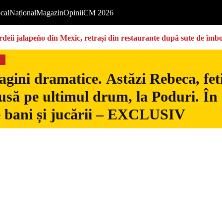
cal
Național
Magazin
Opinii
CM 2026
deii jalapeño din Mexic, retrași din restaurante după sute de îmbo
s
gini dramatice. Astăzi Rebeca, fetiț
usă pe ultimul drum, la Poduri. În s
 bani și jucării – EXCLUSIV