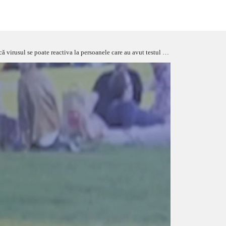
u avut testul PCR negativ! Prof. dr. Carmen Dorobăț: „Coronavirusul apare ca herpesul”