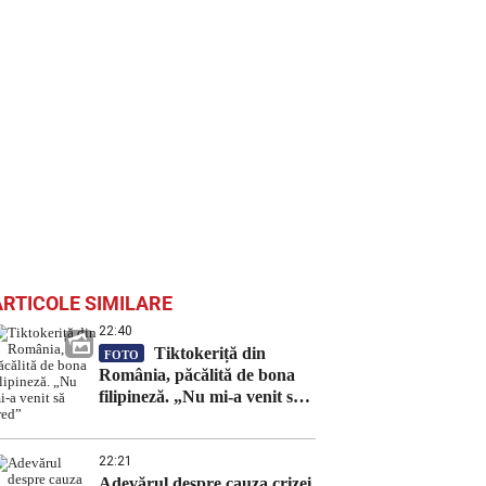
ARTICOLE SIMILARE
22:40
Tiktokeriță din
FOTO
România, păcălită de bona
filipineză. „Nu mi-a venit să
cred”
22:21
Adevărul despre cauza crizei