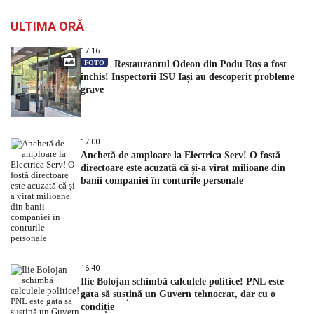
ULTIMA ORĂ
17:16
FOTO
Restaurantul Odeon din Podu Roș a fost
închis! Inspectorii ISU Iași au descoperit probleme
grave
17:00
Anchetă de amploare la Electrica Serv! O fostă
directoare este acuzată că și-a virat milioane din
banii companiei în conturile personale
16:40
Ilie Bolojan schimbă calculele politice! PNL este
gata să susțină un Guvern tehnocrat, dar cu o
condiție