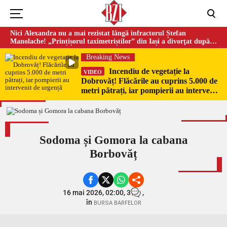
Nici Alexandra nu a mai rezistat lângă infractorul Ștefan
Manolache! „Prințișorul taximetriștilor” din Iași a divorţat după
doi ani de căsnicie
Breaking News
Incendiu de vegetație la
VIDEO
Dobrovăț! Flăcările au cuprins 5.000 de
metri pătrați, iar pompierii au intervenit
de urgență
Sodoma și Gomora la cabana
Borbovăț
16 mai 2026, 02:00,
3
,
în
BURSA BARFELOR