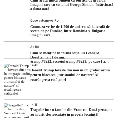
Cum arată Ilinca Simion cu burtica de gravidă.
Lipsa […]
Imagini rare cu soția lui George Simion, însărcinată
a doua oară
Observatornews.ro
Comoara veche de 1.700 de ani scoasă la iveală de
seceta de pe Dunăre, între România şi Bulgaria.
Imagini rare
As.ro
Cum se menţine în formă soţia lui Leonard
Doroftei, la 51 de ani.
&amp;#8222;Secretul&amp;#8221; pe care l-a
14:40
dezvăluit
Donald Trump lovește din nou în imigrație: ordin
pentru blocarea „turismului de naștere” și
restrângerea cetățeniei
14:35
Tragedie într-o familie din Vrancea! Două persoane
au murit electrocutate în propria locuință!