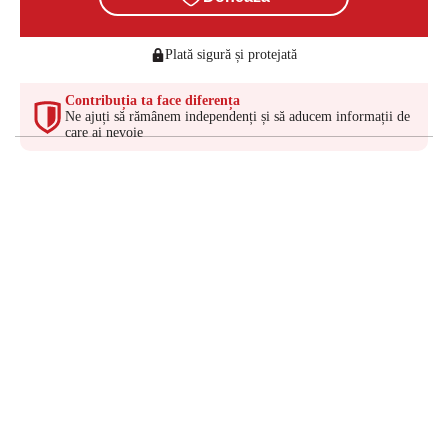
Plată sigură și protejată
Contribuția ta face diferența
Ne ajuți să rămânem independenți și să aducem informații de
care ai nevoie