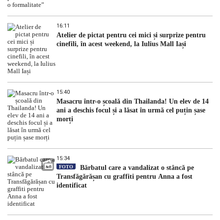
16:11
Atelier de pictat pentru cei mici și surprize pentru
cinefili, în acest weekend, la Iulius Mall Iași
15:40
Masacru într-o școală din Thailanda! Un elev de 14
ani a deschis focul și a lăsat în urmă cel puțin șase
morți
15:34
FOTO
Bărbatul care a vandalizat o stâncă pe
Transfăgărășan cu graffiti pentru Anna a fost
identificat