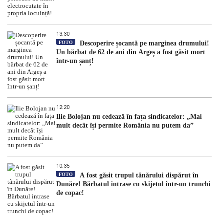
13:30
FOTO
Descoperire șocantă pe marginea drumului!
Un bărbat de 62 de ani din Argeș a fost găsit mort
într-un șanț!
12:20
Ilie Bolojan nu cedează în fața sindicatelor: „Mai
mult decât își permite România nu putem da”
10:35
FOTO
A fost găsit trupul tânărului dispărut în
Dunăre! Bărbatul intrase cu skijetul într-un trunchi
de copac!