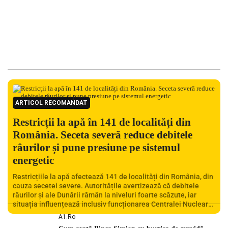
ARTICOL RECOMANDAT
Restricții la apă în 141 de localități din
România. Seceta severă reduce debitele
râurilor și pune presiune pe sistemul
energetic
Restricțiile la apă afectează 141 de localități din România, din
cauza secetei severe. Autoritățile avertizează că debitele
râurilor și ale Dunării rămân la niveluri foarte scăzute, iar
situația influențează inclusiv funcționarea Centralei Nucleare
de la Cernavodă. România se confruntă cu una dintre cele mai
A1.ro
dificile perioade din punct de vedere hidrologic din ultimii ani.