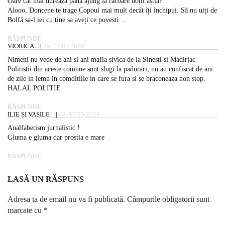
Oare cât mai durează pana ajung la răcoare hoții ăștia?
Alooo, Doncene te trage Copoul mai mult decât îți închipui. Să nu uiți de
Bolfă sa-l iei cu tine sa aveți ce povesti…
RĂSPUNDE
VIORICA
10:35, 17.05.2026
Nimeni nu vede de ani si ani mafia sivica de la Sinesti si Madirjac
Politistii din aceste comune sunt slugi la padurari, nu au confiscat de ani
de zile in lemn in comditiile in care se fura si se braconeaza non stop.
HALAL POLITIE
RĂSPUNDE
ILIE ȘI VASILE
21:48, 17.05.2026
Analfabetism jurnalistic !
Gluma e gluma dar prostia e mare
RĂSPUNDE
LASĂ UN RĂSPUNS
Adresa ta de email nu va fi publicată.
Câmpurile obligatorii sunt
marcate cu
*