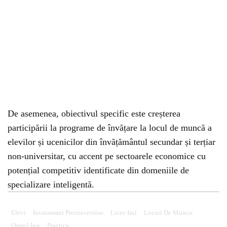
De asemenea, obiectivul specific este creșterea
participării la programe de învățare la locul de muncă a
elevilor și ucenicilor din învățământul secundar și terțiar
non-universitar, cu accent pe sectoarele economice cu
potențial competitiv identificate din domeniile de
specializare inteligentă.
Elevi
Invatamant Preuniversitar
Licee Iași
Locuri De Munca:
Orasul Iasi
Practica