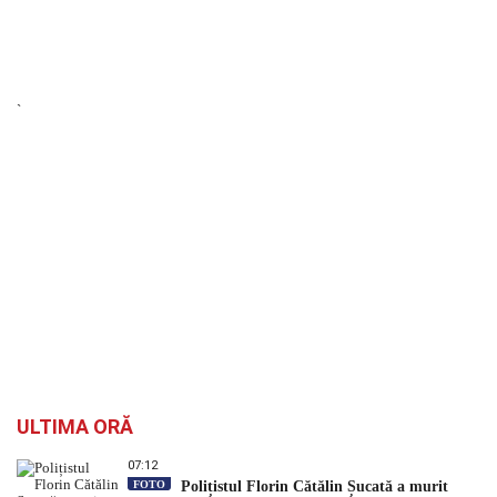
`
ULTIMA ORĂ
07:12
FOTO
Polițistul Florin Cătălin Șucată a murit