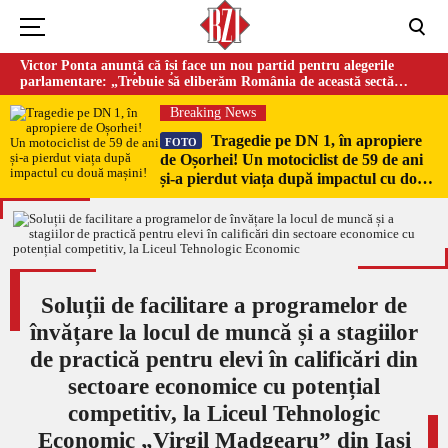
Victor Ponta anunță că își face un nou partid pentru alegerile
parlamentare: „Trebuie să eliberăm România de această sectă
globalistă”
Breaking News
Tragedie pe DN 1, în apropiere
FOTO
de Oșorhei! Un motociclist de 59 de ani
și-a pierdut viața după impactul cu două
mașini!
Soluții de facilitare a programelor de
învățare la locul de muncă și a stagiilor
de practică pentru elevi în calificări din
sectoare economice cu potențial
competitiv, la Liceul Tehnologic
Economic „Virgil Madgearu” din Iași