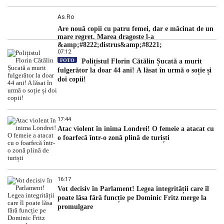
As.ro
Are nouă copii cu patru femei, dar e măcinat de un
mare regret. Marea dragoste l-a
&amp;#8222;distrus&amp;#8221;
07:12
FOTO
Polițistul Florin Cătălin Șucată a murit
fulgerător la doar 44 ani! A lăsat în urmă o soție și
doi copii!
17:44
Atac violent în inima Londrei! O femeie a atacat cu
o foarfecă într-o zonă plină de turiști
16:17
Vot decisiv în Parlament! Legea integrității care îl
poate lăsa fără funcție pe Dominic Fritz merge la
promulgare