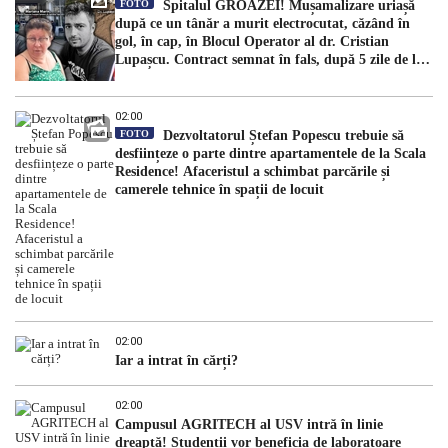
FOTO
Spitalul GROAZEI! Mușamalizare uriașă
după ce un tânăr a murit electrocutat, căzând în
gol, în cap, în Blocul Operator al dr. Cristian
Lupașcu. Contract semnat în fals, după 5 zile de la
accident, de managerul Daniel Timofte, la Spitalul
„Sfântul Spiridon”
02:00
FOTO
Dezvoltatorul Ștefan Popescu trebuie să
desființeze o parte dintre apartamentele de la Scala
Residence! Afaceristul a schimbat parcările și
camerele tehnice în spații de locuit
02:00
Iar a intrat în cărți?
02:00
Campusul AGRITECH al USV intră în linie
dreaptă! Studenții vor beneficia de laboratoare