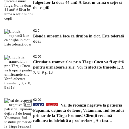
fulgerător la doar 44 ani! A lăsat în urmă o soție și
doi copii!
02:01
Blonda supremă face ca drujba în ciot. Este tolerată
doar
02:00
Circulația tramvaielor prin Târgu Cucu va fi oprită
pentru următoarele zile! Vor fi afectate traseele 1, 3,
7, 8, 9 și 13
02:00
FOTO
VIDEO
Val de recenzii negative la patiseria
Papanini, deținută de Ionuț Vatamanu, fiul fostului
primar de la Târgu Frumos! Clienții reclamă
calitatea îndoielnică a produselor: „Au fost
expirate”