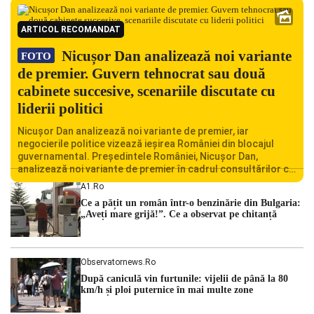
ARTICOL RECOMANDAT
Nicușor Dan analizează noi variante
FOTO
de premier. Guvern tehnocrat sau două
cabinete succesive, scenariile discutate cu
liderii politici
Nicușor Dan analizează noi variante de premier, iar
negocierile politice vizează ieșirea României din blocajul
guvernamental. Președintele României, Nicușor Dan,
analizează noi variante de premier în cadrul consultărilor cu
liderii politici. Ciprian Ciucu vorbește despre scenariul unui
A1.ro
guvern tehnocrat și despre posibilitatea a două cabinete
Ce a pățit un român într-o benzinărie din Bulgaria:
succesive. Nicușor Dan analizează noi variante de premier
„Aveți mare grijă!”. Ce a observat pe chitanță
România traversează […]
Observatornews.ro
După caniculă vin furtunile: vijelii de până la 80
km/h și ploi puternice în mai multe zone