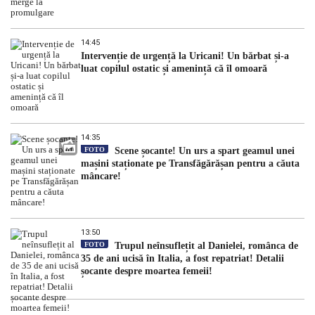
14:45
Intervenție de urgență la Uricani! Un bărbat și-a
luat copilul ostatic și amenință că îl omoară
14:35
FOTO
Scene șocante! Un urs a spart geamul unei
mașini staționate pe Transfăgărășan pentru a căuta
mâncare!
13:50
FOTO
Trupul neînsuflețit al Danielei, românca de
35 de ani ucisă în Italia, a fost repatriat! Detalii
șocante despre moartea femeii!