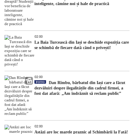
inteligente, cămine noi și hale de practică
02:00
La Baia Turcească din Iași se deschide expoziția care
se schimbă de fiecare dată când o privești!
02:00
FOTO
Dan Rîmbu, bărbatul din Iași care a făcut
dezvăluiri despre ilegalitățile din cadrul firmei, a
fost dat afară: „Am îndrăznit să reclam public”
02:00
Astăzi are loc marele praznic al Schimbării la Față!