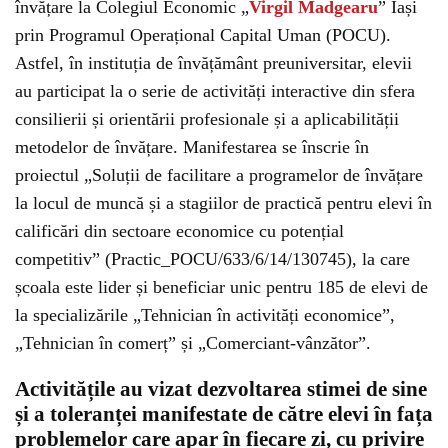
învățare la Colegiul Economic „
Virgil Madgearu
” Iași
prin Programul Operațional Capital Uman (POCU).
Astfel, în instituția de învățământ preuniversitar, elevii
au participat la o serie de activități interactive din sfera
consilierii și orientării profesionale și a aplicabilității
metodelor de învățare. Manifestarea se înscrie în
proiectul „Soluții de facilitare a programelor de învățare
la locul de muncă și a stagiilor de practică pentru elevi în
calificări din sectoare economice cu potențial
competitiv” (Practic_POCU/633/6/14/130745), la care
școala este lider și beneficiar unic pentru 185 de elevi de
la specializările „Tehnician în activități economice”,
„Tehnician în comerț” și „Comerciant-vânzător”.
Activitățile au vizat dezvoltarea stimei de sine
și a toleranței manifestate de către elevi în fața
problemelor care apar în fiecare zi, cu privire