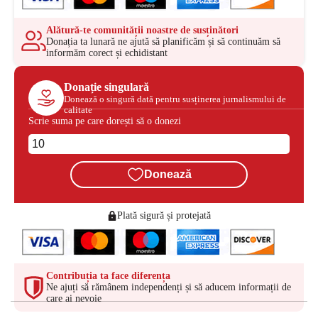
Alătură-te comunității noastre de susținători
Donația ta lunară ne ajută să planificăm și să continuăm să
informăm corect și echidistant
Donație singulară
Donează o singură dată pentru susținerea jurnalismului de
calitate
Scrie suma pe care dorești să o donezi
Donează
Plată sigură și protejată
Contribuția ta face diferența
Ne ajuți să rămânem independenți și să aducem informații de
care ai nevoie