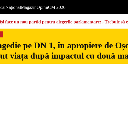
cal
Național
Magazin
Opinii
CM 2026
își face un nou partid pentru alegerile parlamentare: „Trebuie să 
s
gedie pe DN 1, în apropiere de Oșo
dut viața după impactul cu două ma