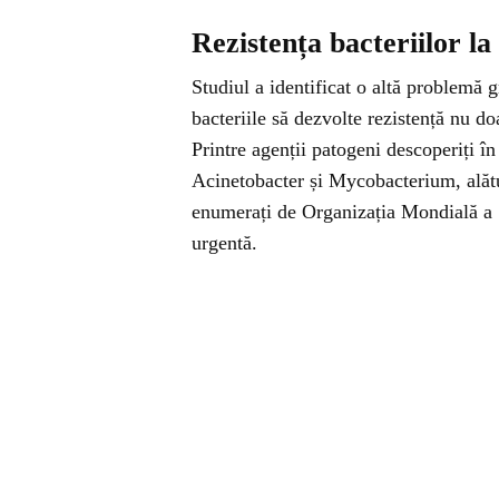
Rezistența bacteriilor la 
Studiul a identificat o altă problemă 
bacteriile să dezvolte rezistență nu doa
Printre agenții patogeni descoperiți 
Acinetobacter și Mycobacterium, alătur
enumerați de Organizația Mondială a Să
urgentă.