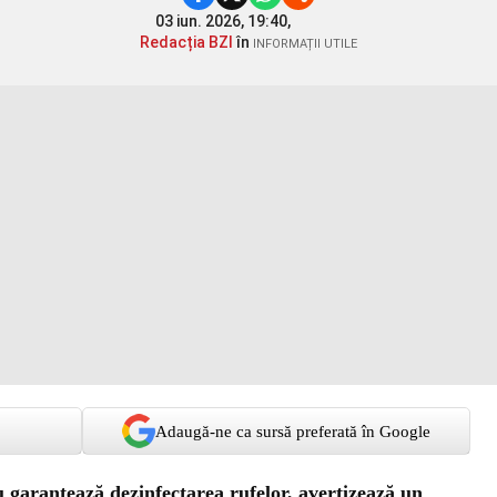
03 iun. 2026, 19:40,
Redacția BZI
în
INFORMAȚII UTILE
Adaugă-ne ca sursă preferată în Google
u garantează dezinfectarea rufelor, avertizează un