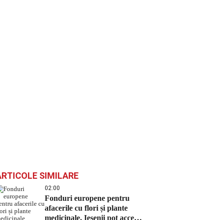
ARTICOLE SIMILARE
02:00
Fonduri europene pentru
afacerile cu flori și plante
medicinale. Ieșenii pot accesa