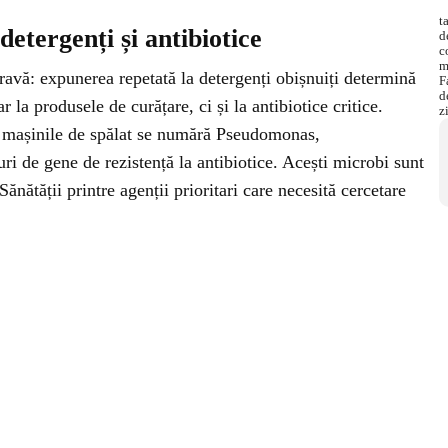
detergenți și antibiotice
gravă: expunerea repetată la detergenți obișnuiți determină
r la produsele de curățare, ci și la antibiotice critice.
în mașinile de spălat se numără Pseudomonas,
i de gene de rezistență la antibiotice. Acești microbi sunt
nătății printre agenții prioritari care necesită cercetare