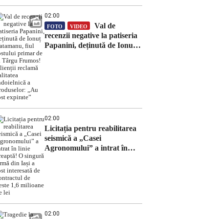
02:00
Val de
FOTO
VIDEO
recenzii negative la patiseria
Papanini, deținută de Ionuț
Vatamanu, fiul fostului
primar de la Târgu Frumos!
Clienții reclamă calitatea
îndoielnică a produselor:
„Au fost expirate”
02:00
Licitația pentru reabilitarea
seismică a „Casei
Agronomului” a intrat în
linie dreaptă! O singură
firmă din Iași a fost
interesată de contractul de
peste 1,6 milioane de lei
02:00