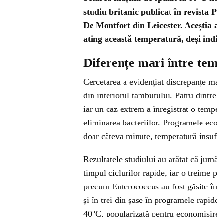
studiu britanic publicat în revista 
De Montfort din Leicester. Aceștia 
ating această temperatură, deși ind
Diferențe mari între tem
Cercetarea a evidențiat discrepanțe ma
din interiorul tamburului. Patru dintr
iar un caz extrem a înregistrat o temp
eliminarea bacteriilor. Programele e
doar câteva minute, temperatură insuf
Rezultatele studiului au arătat că jumă
timpul ciclurilor rapide, iar o treime 
precum Enterococcus au fost găsite în
și în trei din șase în programele rapid
40°C, popularizată pentru economisirea