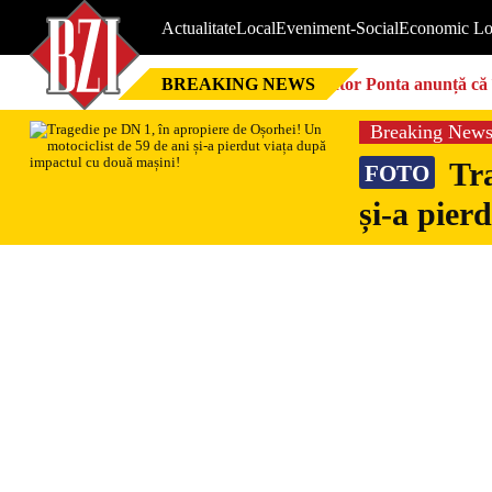
Actualitate
Local
Eveniment-Social
Economic Lo
BREAKING NEWS
Victor Ponta anunță că 
Breaking New
Tra
FOTO
și-a pier