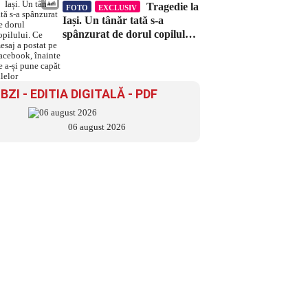
Tragedie la
FOTO
EXCLUSIV
Iași. Un tânăr tată s-a
spânzurat de dorul copilului.
Ce mesaj a postat pe
Facebook, înainte de a-și
pune capăt zilelor
BZI - EDITIA DIGITALĂ - PDF
06 august 2026