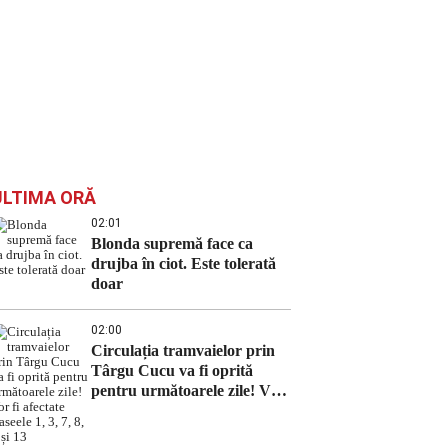
ULTIMA ORĂ
02:01
Blonda supremă face ca
drujba în ciot. Este tolerată
doar
02:00
Circulația tramvaielor prin
Târgu Cucu va fi oprită
pentru următoarele zile! Vor
fi afectate traseele 1, 3, 7, 8, 9
și 13