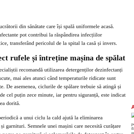
lucrătorii din sănătate care își spală uniformele acasă.
fectante pot contribui la răspândirea infecțiilor
ice, transferând pericolul de la spital la casă și invers.
t rufele și întreține mașina de spălat
ialiștii recomandă utilizarea detergenților dezinfectanți
scute, mai ales atunci când temperaturile ridicate sunt
te. De asemenea, ciclurile de spălare trebuie să atingă și
 cel puțin zece minute, iar pentru siguranță, este indicat
ea dorită.
periodică a unui ciclu la cald ajută la eliminarea
r și garnituri. Semnele unei mașini care necesită curățare