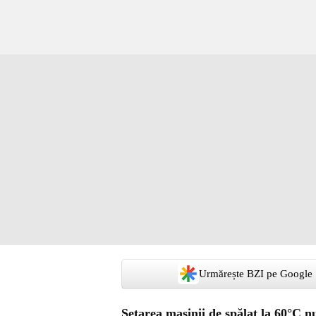
Urmărește BZI pe Google
Setarea mașinii de spălat la 60°C n