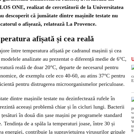
PLOS ONE, realizat de cercetătorii de la Universitatea
au descoperit că jumătate dintre mașinile testate nu
icatorul o afișează, relatează La Provence.
peratura afișată și cea reală
jore între temperatura afișată pe cadranul mașinii și cea
e modelele analizate au prezentat o diferență medie de 6°C,
eratură reală de doar 20°C, departe de necesarul pentru
conomice, de exemplu cele eco 40-60, au atins 37°C pentru
icientă pentru distrugerea microorganismelor periculoase.
tate dintre mașinile testate nu dezinfectează rufele în
prezintă aceeași problemă chiar și în cicluri lungi. Bacterii
 țesături în două din șase mașini pe programele standard
e. Tendința de a spăla la temperaturi joase, între 30 și
 energiei, contribuie la supraviețuirea virusurilor gripale