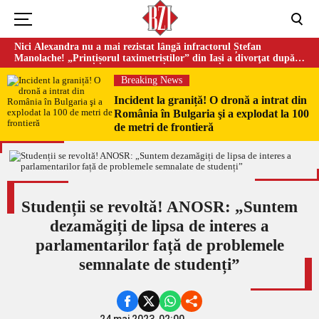
Nici Alexandra nu a mai rezistat lângă infractorul Ștefan
Manolache! „Prințișorul taximetriștilor” din Iași a divorţat după
doi ani de căsnicie
Breaking News
Incident la graniță! O dronă a intrat din
România în Bulgaria şi a explodat la 100
de metri de frontieră
Studenții se revoltă! ANOSR: „Suntem
dezamăgiți de lipsa de interes a
parlamentarilor față de problemele
semnalate de studenți”