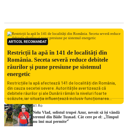
ARTICOL RECOMANDAT
Restricții la apă în 141 de localități din
România. Seceta severă reduce debitele
râurilor și pune presiune pe sistemul
energetic
Restricțiile la apă afectează 141 de localități din România,
din cauza secetei severe. Autoritățile avertizează că
debitele râurilor și ale Dunării rămân la niveluri foarte
scăzute, iar situația influențează inclusiv funcționarea
Centralei Nucleare de la Cernavodă. România se confruntă
A1.ro
cu una dintre cele mai dificile perioade din punct de vedere
Nelu Vlad, solistul trupei Azur, nevoit să își vândă
hidrologic din ultimii ani. Lipsa […]
terenul din Băile Tușnad. Cât cere pe el: „Timpul
nu îmi mai permite”