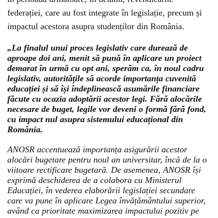
federației, care au fost integrate în legislație, precum și
impactul acestora asupra studenților din România.
„La finalul unui proces legislativ care durează de
aproape doi ani, menit să pună în aplicare un proiect
demarat în urmă cu opt ani, sperăm ca, în noul cadru
legislativ, autoritățile să acorde importanța cuvenită
educației și să își îndeplinească asumările financiare
făcute cu ocazia adoptării acestor legi. Fără alocările
necesare de buget, legile vor deveni o formă fără fond,
cu impact nul asupra sistemului educațional din
România.
ANOSR accentuează importanța asigurării acestor
alocări bugetare pentru noul an universitar, încă de la o
viitoare rectificare bugetară. De asemenea, ANOSR își
exprimă deschiderea de a colabora cu Ministerul
Educației, în vederea elaborării legislației secundare
care va pune în aplicare Legea învățământului superior,
având ca prioritate maximizarea impactului pozitiv pe