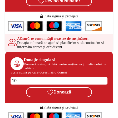
Devino susținător
Plată sigură și protejată
Alătură-te comunității noastre de susținători
Donația ta lunară ne ajută să planificăm și să continuăm să
informăm corect și echidistant
Donație singulară
Donează o singură dată pentru susținerea jurnalismului de
calitate
Scrie suma pe care dorești să o donezi
Donează
Plată sigură și protejată