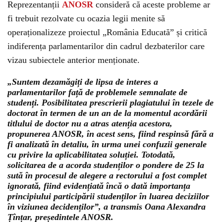
Reprezentanții
ANOSR
consideră că aceste probleme ar
fi trebuit rezolvate cu ocazia legii menite să
operaționalizeze proiectul „România Educată” și critică
indiferența parlamentarilor din cadrul dezbaterilor care
vizau subiectele anterior menționate.
„Suntem dezamăgiți de lipsa de interes a
parlamentarilor față de problemele semnalate de
studenți. Posibilitatea prescrierii plagiatului în tezele de
doctorat în termen de un an de la momentul acordării
titlului de doctor nu a atras atenția acestora,
propunerea ANOSR, în acest sens, fiind respinsă fără a
fi analizată în detaliu, în urma unei confuzii generale
cu privire la aplicabilitatea soluției. Totodată,
solicitarea de a acorda studenților o pondere de 25 la
sută în procesul de alegere a rectorului a fost complet
ignorată, fiind evidențiată încă o dată importanța
principiului participării studenților în luarea deciziilor
în viziunea decidenților”, a transmis Oana Alexandra
Țînțar, președintele ANOSR.