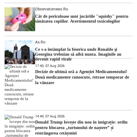
Observatornews.ro
Cât de periculoase sunt jucăriile "squishy" pentru
sănătatea copiilor. Avertismentul toxicologilor
As.ro
Ce s-a întâmplat la biserica unde Ronaldo şi
Georgina trebuiau să aibă nunta. Imaginile au
devenit rapid virale
17:40, 07 Aug 2026
Decizie de ultimă oră a Agenției Medicamentului!
Două medicamente cunoscute, retrase temporar de
la vânzare
14:40, 07 Aug 2026
Donald Trump lovește din nou în imigrație: ordin
pentru blocarea „turismului de naștere” și
restrângerea cetățeniei